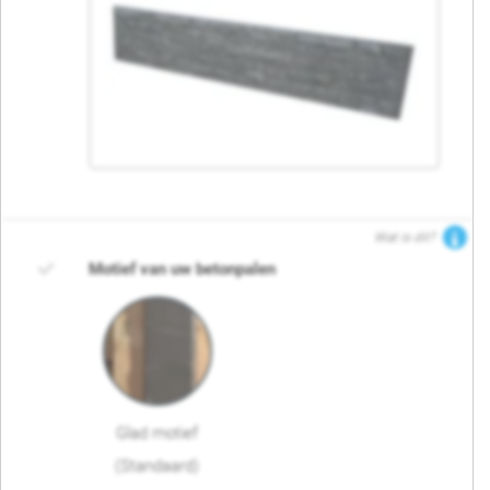
Wat is dit?
Motief van uw betonpalen
Glad motief
(Standaard)