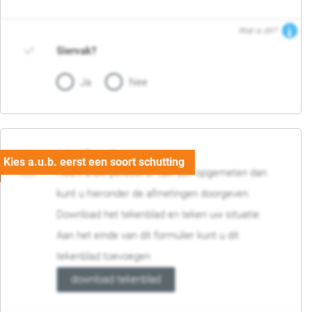
Wat is dit?
Siervak?
Ja
Nee
04. Afmetingen
Heeft u uw perceel of tuin zelf opgemeten dan
kunt u hieronder de afmetingen doorgeven.
Download het tekenblad en teken uw situatie.
Aan het einde van dit formulier kunt u dit
tekenblad toevoegen
download tekenblad