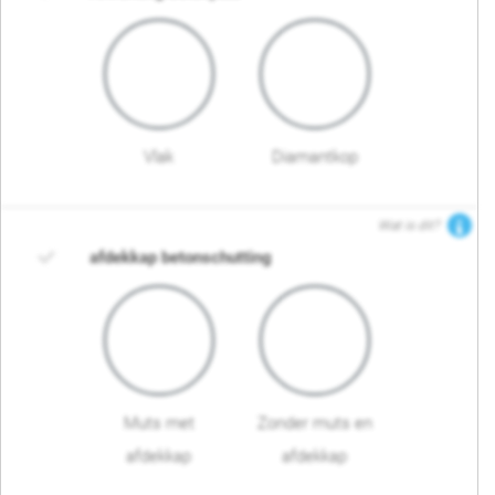
Vlak
Diamantkop
Wat is dit?
afdekkap betonschutting
Muts met
Zonder muts en
afdekkap
afdekkap