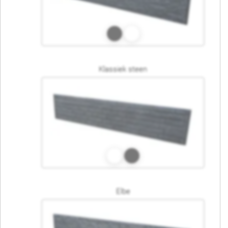
Klassiek steen
Elbe