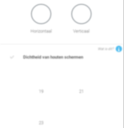
Horizontaal
Verticaal
Wat is dit?
Dichtheid van houten schermen
19
21
23