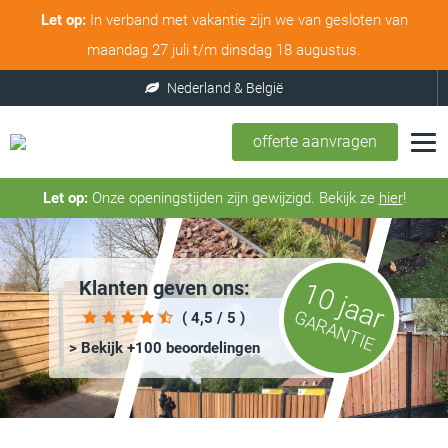
Let op:
In verband met vakantie zijn we van gesloten van
maandag 27 juli t/m dinsdag 18 augustus.
offerte aanvragen
Let op:
Onze openingstijden zijn gewijzigd. Bekijk ze
hier
!
Klanten geven ons:
10 jaar
GARANTIE
( 4,5 / 5 )
> Bekijk +100 beoordelingen