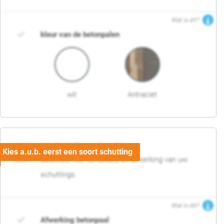
Wat is dit?
kleur van de betonpalen
wit
Antraciet
03. Detail en afwerking
Selecteer hier de details en afwerking van uw
schuttings.
Wat is dit?
Afwerking betonpaal