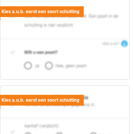
05. Poort
Geef hier aan of u een poort wilt. Een poort in de
schutting is niet verplicht.
Wat is dit?
Wilt u een poort?
Ja
Nee, geen poort
06. Persoonlijke gegevens
Vul hier uw persoonlijke gegevens in..
Aanhef (verplicht)