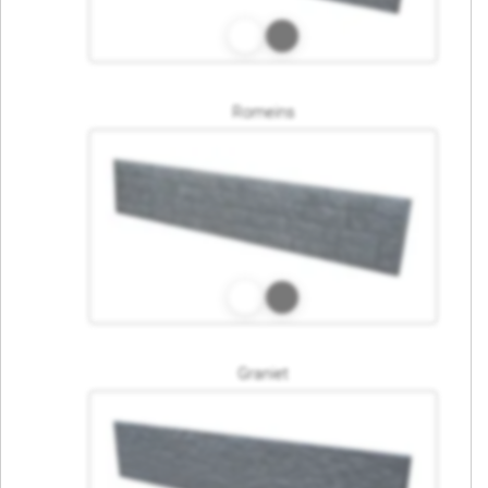
Romeins
Graniet