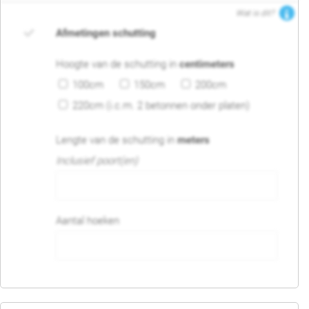
Wat is dit?
Afmetingen schutting
Hoogte van de schutting in
centimeters
100cm
150cm
200cm
220cm (i.c.m. 2 betonnen onder platen)
Lengte van de schutting in
meters
Inclusief poort(en)
Aantal hoeken