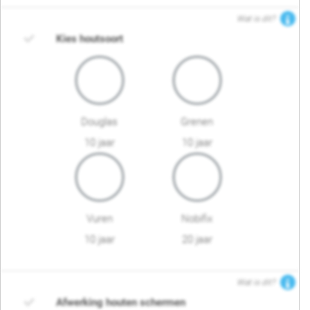
Wat is dit?
Kies houtsoort
Douglas
Grenen
10 jaar
10 jaar
Vuren
Nobifix
10 jaar
20 jaar
Wat is dit?
Afwerking houten schermen