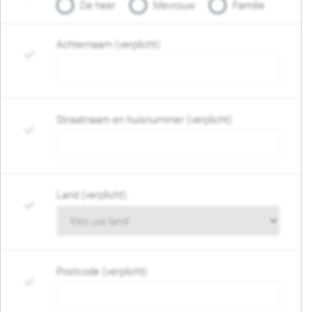
De heer
Mevrouw
Familie
Achternaam (verplicht)
Straatnaam en huisnummer (verplicht)
Land (verplicht)
Postcode (verplicht)