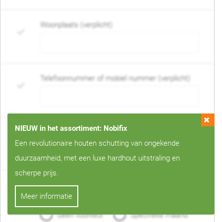
Woonplaats (verplicht)
Telefoonnummer of mobiel nummer (verplicht)
NIEUW in het assortiment: Nobifix
E-mail adres (verplicht)
Een revolutionaire houten schutting van ongekende
duurzaamheid, met een luxe hardhout uitstraling en
scherpe prijs.
Wanneer mag de schutting geplaatst worden?
Meer informatie
(verplicht)
Geen voorkeur
Specifieke maand