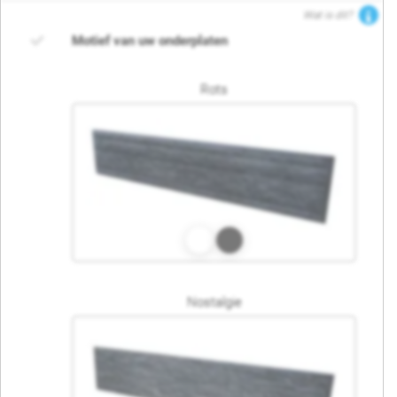
Wat is dit?
Motief van uw onderplaten
Rots
Nostalgie