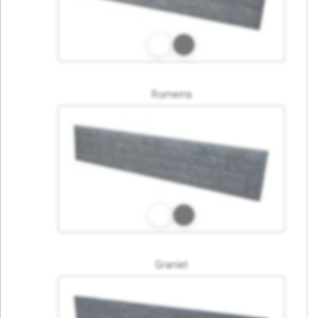
Romeins
Graniet