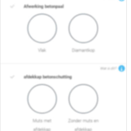
Afwerking betonpaal
Vlak
Diamantkop
Wat is dit?
afdekkap betonschutting
Muts met
Zonder muts en
afdekkap
afdekkap