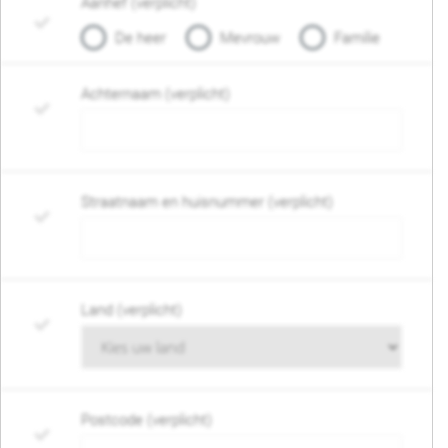
Aanhef (verplicht)
De heer
Mevrouw
Familie
Achternaam (verplicht)
Straatnaam en huisnummer (verplicht)
Land (verplicht)
Postcode (verplicht)