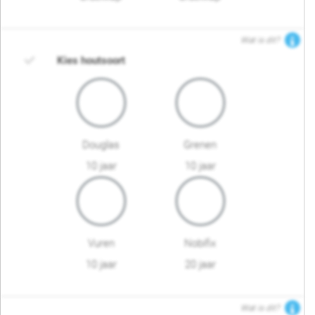
Wat is dit?
Kies houtsoort
Douglas
Grenen
10 jaar
10 jaar
Vuren
Nobifix
10 jaar
20 jaar
Wat is dit?