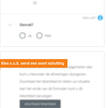
23
Wat is dit?
Siervak?
Ja
Nee
04. Afmetingen
Heeft u uw perceel of tuin zelf opgemeten dan
kunt u hieronder de afmetingen doorgeven.
Download het tekenblad en teken uw situatie.
Aan het einde van dit formulier kunt u dit
tekenblad toevoegen
download tekenblad