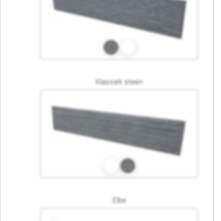
Klassiek steen
Elbe