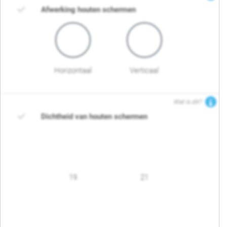
Afwerking houten schermen
Horizontaal
Verticaal
Wat is dit?
Dichtheid van houten schermen
19
21