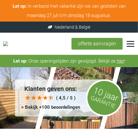
Let op:
In verband met vakantie zijn we van gesloten van
maandag 27 juli t/m dinsdag 18 augustus.
offerte aanvragen
Let op:
Onze openingstijden zijn gewijzigd. Bekijk ze
hier
!
Klanten geven ons:
10 jaar
GARANTIE
( 4,5 / 5 )
> Bekijk +100 beoordelingen