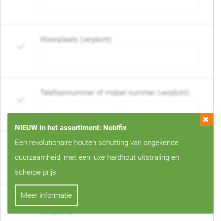
Woonplaats (verplicht)
Telefoonnummer of mobiel nummer (verplicht)
NIEUW in het assortiment: Nobifix
Een revolutionaire houten schutting van ongekende
E-mail adres (verplicht)
duurzaamheid, met een luxe hardhout uitstraling en
scherpe prijs.
Meer informatie
Wanneer mag de schutting geplaatst worden?
(verplicht)