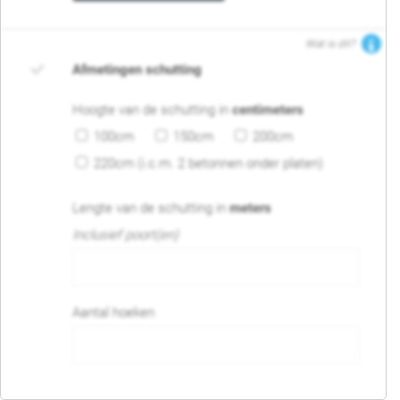
Wat is dit?
Afmetingen schutting
Hoogte van de schutting in
centimeters
100cm
150cm
200cm
220cm (i.c.m. 2 betonnen onder platen)
Lengte van de schutting in
meters
Inclusief poort(en)
Aantal hoeken