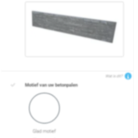
Wat is dit?
Motief van uw betonpalen
Glad motief