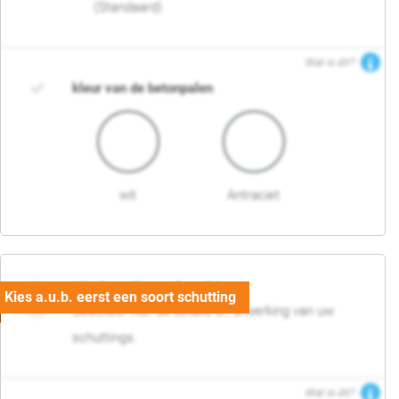
(Standaard)
Wat is dit?
kleur van de betonpalen
wit
Antraciet
03. Detail en afwerking
Selecteer hier de details en afwerking van uw
schuttings.
Wat is dit?