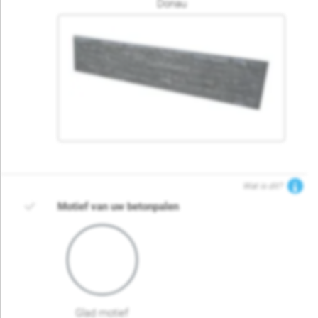
Donau
Wat is dit?
Motief van uw betonpalen
Glad motief