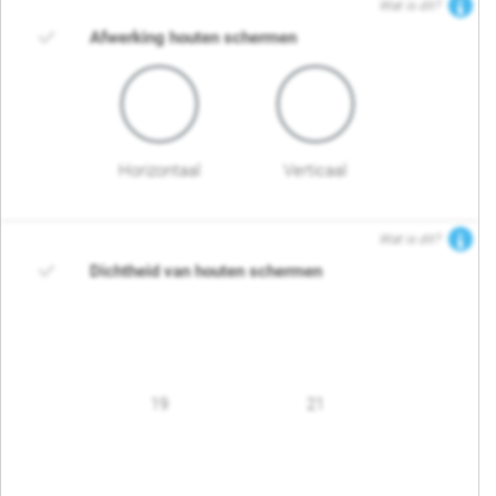
Wat is dit?
Afwerking houten schermen
Horizontaal
Verticaal
Wat is dit?
Dichtheid van houten schermen
19
21