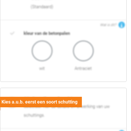
(Standaard)
Wat is dit?
kleur van de betonpalen
wit
Antraciet
03. Detail en afwerking
Selecteer hier de details en afwerking van uw
schuttings.