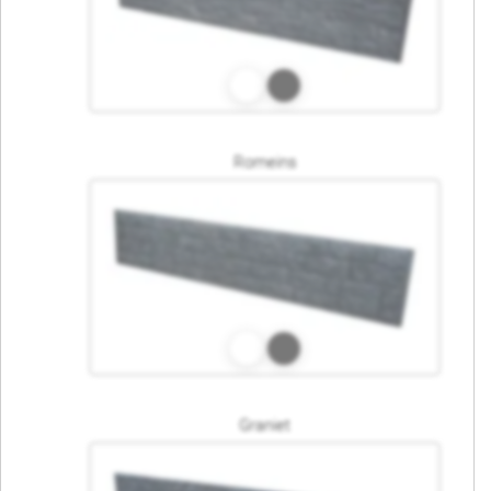
Romeins
Graniet