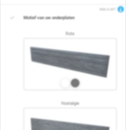
Wat is dit?
Motief van uw onderplaten
Rots
Nostalgie