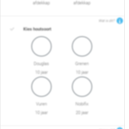
afdekkap
afdekkap
Wat is dit?
Kies houtsoort
Douglas
Grenen
10 jaar
10 jaar
Vuren
Nobifix
10 jaar
20 jaar