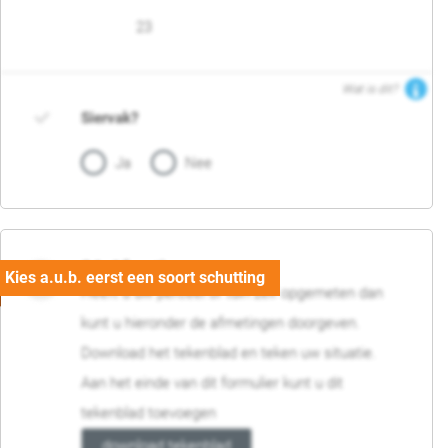
23
Wat is dit?
Siervak?
Ja
Nee
04. Afmetingen
Heeft u uw perceel of tuin zelf opgemeten dan
kunt u hieronder de afmetingen doorgeven.
Download het tekenblad en teken uw situatie.
Aan het einde van dit formulier kunt u dit
tekenblad toevoegen
download tekenblad