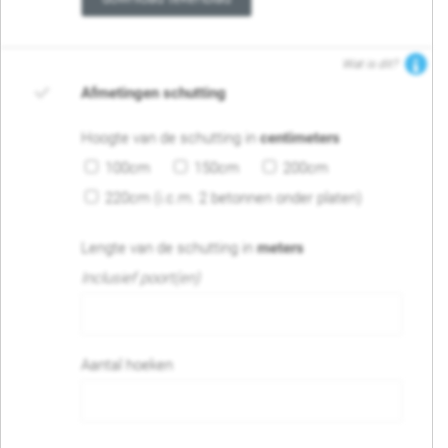
Wat is dit?
Afmetingen schutting
Hoogte van de schutting in
centimeters
100cm
150cm
200cm
220cm (i.c.m. 2 betonnen onder platen)
Lengte van de schutting in
meters
Inclusief poort(en)
Aantal hoeken