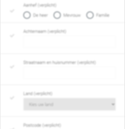
Aanhef (verplicht)
De heer
Mevrouw
Familie
Achternaam (verplicht)
Straatnaam en huisnummer (verplicht)
Land (verplicht)
Postcode (verplicht)