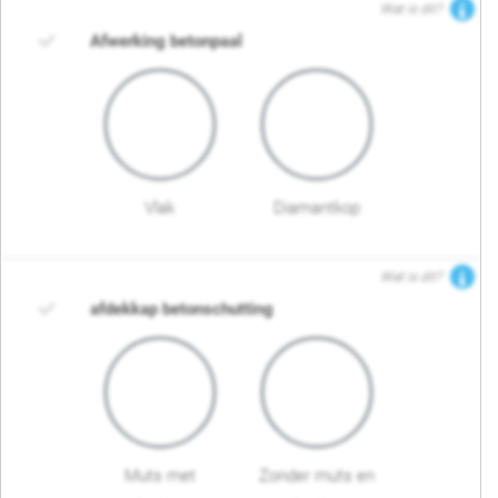
Wat is dit?
Afwerking betonpaal
Vlak
Diamantkop
Wat is dit?
afdekkap betonschutting
Muts met
Zonder muts en