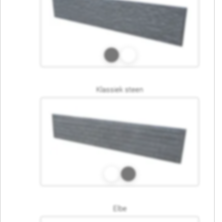
Klassiek steen
Elbe