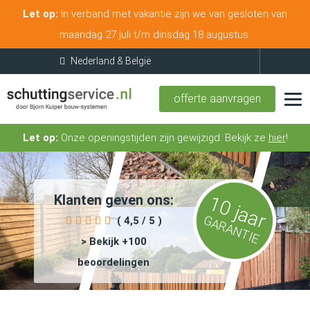
Let op:
In verband met vakantie zijn we van gesloten van
maandag 27 juli t/m dinsdag 18 augustus.
offerte aanvragen
Let op:
Onze openingstijden zijn gewijzigd. Bekijk ze
hier
!
Klanten geven ons:
10 jaar
GARANTIE
( 4,5 / 5 )
> Bekijk +100
beoordelingen