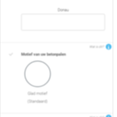
Donau
Wat is dit?
Motief van uw betonpalen
Glad motief
(Standaard)