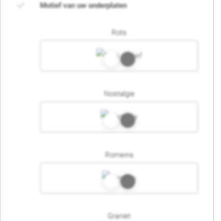
Motief van uw onderplaten
Rots
Nostalgie
Romeins
Graniet