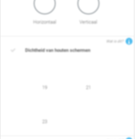
Horizontaal
Verticaal
Wat is dit?
Dichtheid van houten schermen
19
21
23