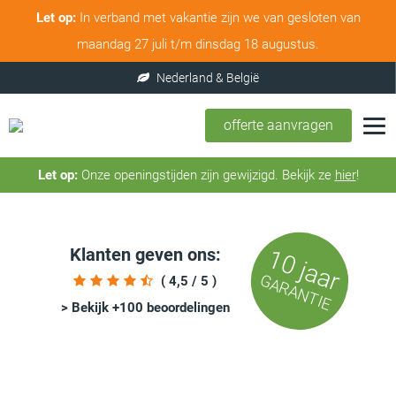
Let op:
In verband met vakantie zijn we van gesloten van
maandag 27 juli t/m dinsdag 18 augustus.
offerte aanvragen
Let op:
Onze openingstijden zijn gewijzigd. Bekijk ze
hier
!
Klanten geven ons:
10 jaar
GARANTIE
( 4,5 / 5 )
> Bekijk +100 beoordelingen