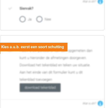
Wat is dit?
Siervak?
Ja
Nee
04. Afmetingen
Heeft u uw perceel of tuin zelf opgemeten dan
kunt u hieronder de afmetingen doorgeven.
Download het tekenblad en teken uw situatie.
Aan het einde van dit formulier kunt u dit
tekenblad toevoegen
download tekenblad
Wat is dit?