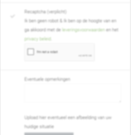
Recaptcha (verplicht)
Ik ben geen robot & Ik ben op de hoogte van en
ga akkoord met de
leveringsvoorwaarden
en het
privacy beleid
.
Eventuele opmerkingen
Upload hier eventueel een afbeelding van uw
huidige situatie