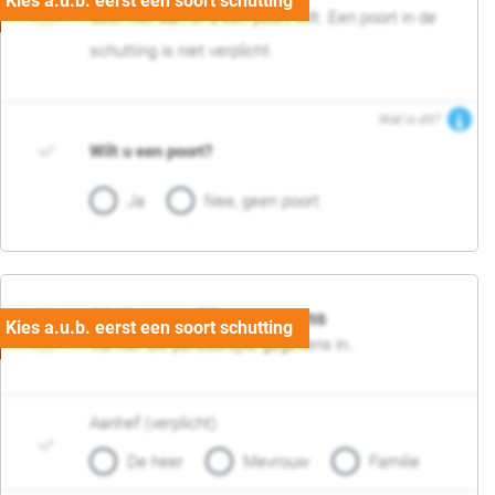
Geef hier aan of u een poort wilt. Een poort in de
schutting is niet verplicht.
Wat is dit?
Wilt u een poort?
Ja
Nee, geen poort
06. Persoonlijke gegevens
Vul hier uw persoonlijke gegevens in..
Aanhef (verplicht)
De heer
Mevrouw
Familie