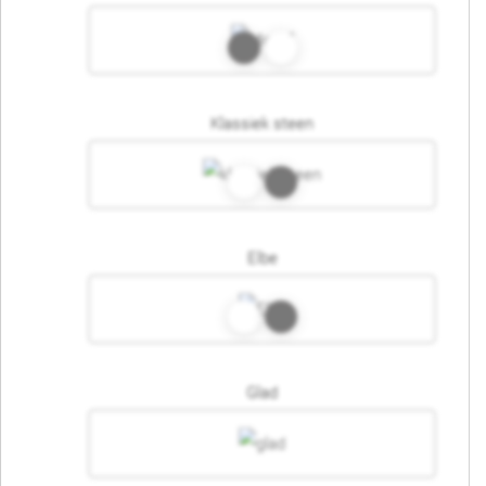
Klassiek steen
Elbe
Glad