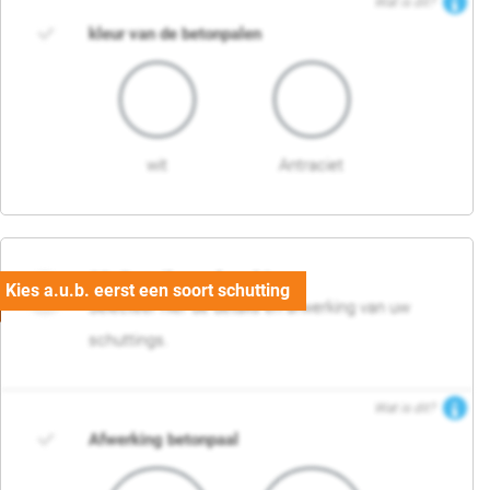
Wat is dit?
kleur van de betonpalen
wit
Antraciet
03. Detail en afwerking
Selecteer hier de details en afwerking van uw
schuttings.
Wat is dit?
Afwerking betonpaal