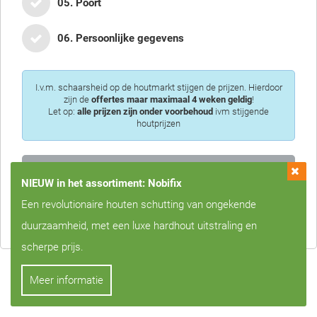
05. Poort
06. Persoonlijke gegevens
I.v.m. schaarsheid op de houtmarkt stijgen de prijzen. Hierdoor
zijn de
offertes maar maximaal 4 weken geldig
!
Let op:
alle prijzen zijn onder voorbehoud
ivm stijgende
houtprijzen
NIEUW in het assortiment: Nobifix
Privacy is voor ons erg belangrijk, we zullen uw gegevens nooit met
Een revolutionaire houten schutting van ongekende
derden delen!
duurzaamheid, met een luxe hardhout uitstraling en
scherpe prijs.
Meer informatie