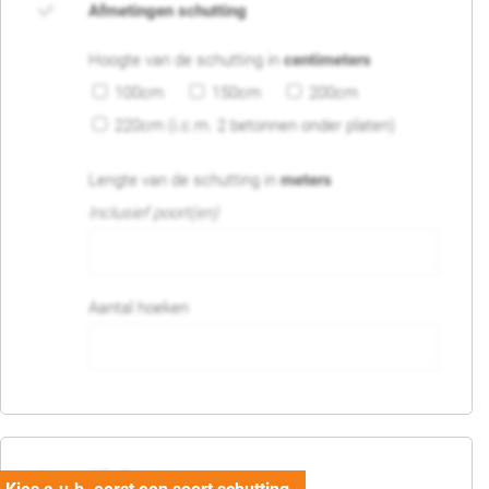
Afmetingen schutting
Hoogte van de schutting in
centimeters
100cm
150cm
200cm
220cm (i.c.m. 2 betonnen onder platen)
Lengte van de schutting in
meters
Inclusief poort(en)
Aantal hoeken
05. Poort