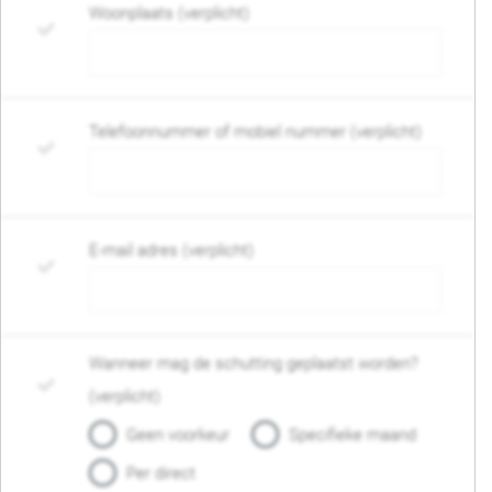
Woonplaats (verplicht)
Telefoonnummer of mobiel nummer (verplicht)
E-mail adres (verplicht)
Wanneer mag de schutting geplaatst worden?
(verplicht)
Geen voorkeur
Specifieke maand
Per direct