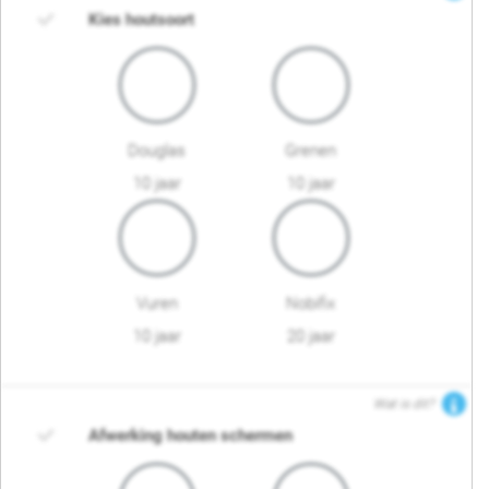
Kies houtsoort
Douglas
Grenen
10 jaar
10 jaar
Vuren
Nobifix
10 jaar
20 jaar
Wat is dit?
Afwerking houten schermen