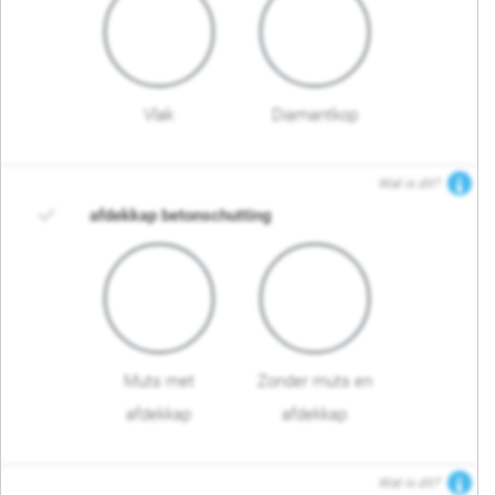
Vlak
Diamantkop
Wat is dit?
afdekkap betonschutting
Muts met
Zonder muts en
afdekkap
afdekkap
Wat is dit?