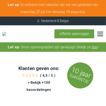
Let op:
In verband met vakantie zijn we van gesloten van
maandag 27 juli t/m dinsdag 18 augustus.
offerte aanvragen
Let op:
Onze openingstijden zijn gewijzigd. Bekijk ze
hier
!
Klanten geven ons:
10 jaar
GARANTIE
( 4,5 / 5 )
> Bekijk +100
beoordelingen