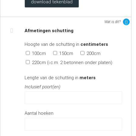
download tekenblad
Wat is dit?
Afmetingen schutting
Hoogte van de schutting in
centimeters
100cm
150cm
200cm
220cm (i.c.m. 2 betonnen onder platen)
Lengte van de schutting in
meters
Inclusief poort(en)
Aantal hoeken