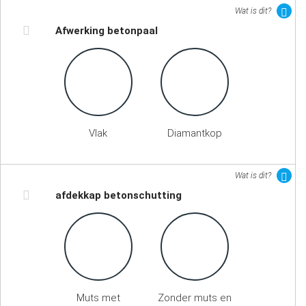
Wat is dit?
Afwerking betonpaal
Vlak
Diamantkop
Wat is dit?
afdekkap betonschutting
Muts met
Zonder muts en