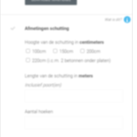
Wat is dit?
Afmetingen schutting
Hoogte van de schutting in
centimeters
100cm
150cm
200cm
220cm (i.c.m. 2 betonnen onder platen)
Lengte van de schutting in
meters
Inclusief poort(en)
Aantal hoeken