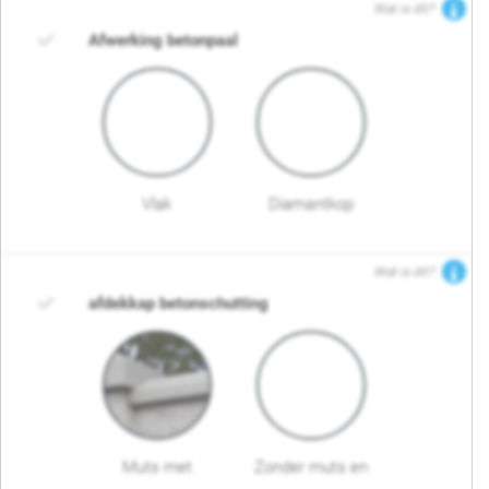
Wat is dit?
Afwerking betonpaal
Vlak
Diamantkop
Wat is dit?
afdekkap betonschutting
Muts met
Zonder muts en