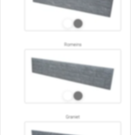
Romeins
Graniet