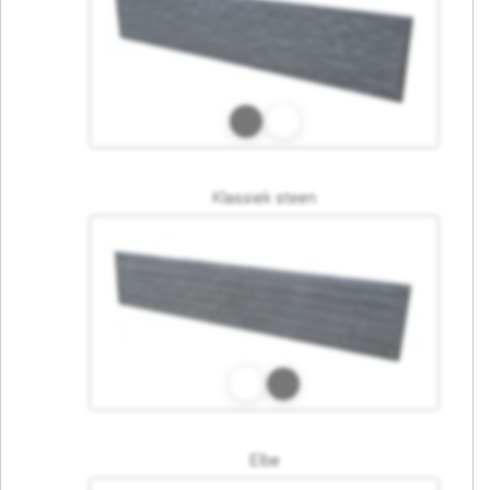
Klassiek steen
Elbe