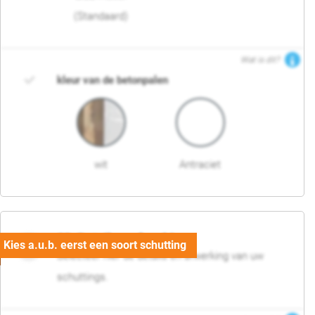
(Standaard)
Wat is dit?
kleur van de betonpalen
wit
Antraciet
03. Detail en afwerking
Selecteer hier de details en afwerking van uw
schuttings.