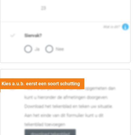
23
Wat is dit?
Siervak?
Ja
Nee
04. Afmetingen
Heeft u uw perceel of tuin zelf opgemeten dan
kunt u hieronder de afmetingen doorgeven.
Download het tekenblad en teken uw situatie.
Aan het einde van dit formulier kunt u dit
tekenblad toevoegen
download tekenblad