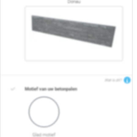
Donau
Wat is dit?
Motief van uw betonpalen
Glad motief