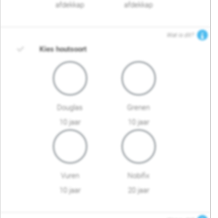
afdekkap
afdekkap
Wat is dit?
Kies houtsoort
Douglas
Grenen
10 jaar
10 jaar
Vuren
Nobifix
10 jaar
20 jaar