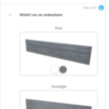
Wat is dit?
Motief van uw onderplaten
Rots
Nostalgie