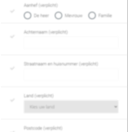
Aanhef (verplicht)
De heer
Mevrouw
Familie
Achternaam (verplicht)
Straatnaam en huisnummer (verplicht)
Land (verplicht)
Postcode (verplicht)