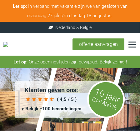
Let op:
In verband met vakantie zijn we van gesloten van
maandag 27 juli t/m dinsdag 18 augustus.
offerte aanvragen
Let op:
Onze openingstijden zijn gewijzigd. Bekijk ze
hier
!
Klanten geven ons:
10 jaar
GARANTIE
( 4,5 / 5 )
> Bekijk +100 beoordelingen