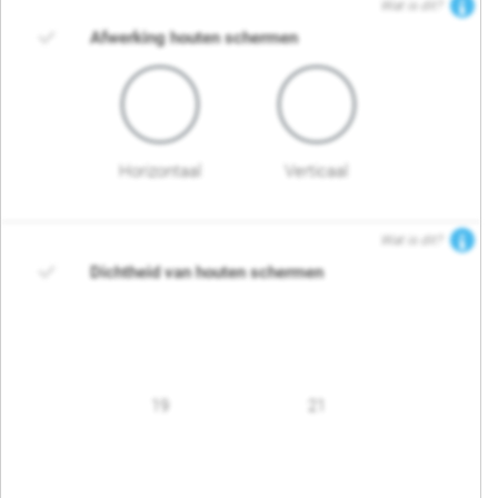
Wat is dit?
Afwerking houten schermen
Horizontaal
Verticaal
Wat is dit?
Dichtheid van houten schermen
19
21