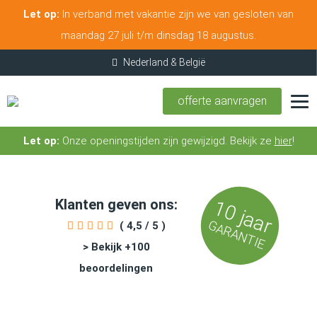
Let op:
In verband met vakantie zijn we van gesloten van
maandag 27 juli t/m dinsdag 18 augustus.
offerte aanvragen
Let op:
Onze openingstijden zijn gewijzigd. Bekijk ze
hier
!
Klanten geven ons:
10 jaar
GARANTIE
( 4,5 / 5 )
> Bekijk +100
beoordelingen