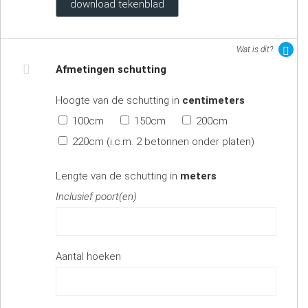
download tekenblad
Wat is dit?
Afmetingen schutting
Hoogte van de schutting in
centimeters
100cm
150cm
200cm
220cm (i.c.m. 2 betonnen onder platen)
Lengte van de schutting in
meters
Inclusief poort(en)
Aantal hoeken