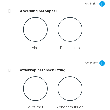
Wat is dit?
Afwerking betonpaal
Vlak
Diamantkop
Wat is dit?
afdekkap betonschutting
Muts met
Zonder muts en