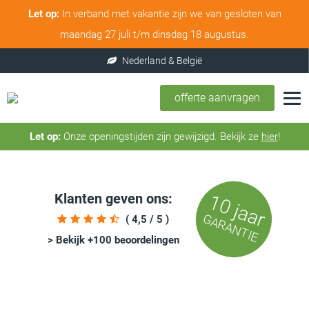
Let op:
In verband met vakantie zijn we van gesloten van
maandag 27 juli t/m dinsdag 18 augustus.
offerte aanvragen
Let op:
Onze openingstijden zijn gewijzigd. Bekijk ze
hier
!
Klanten geven ons:
10 jaar
GARANTIE
( 4,5 / 5 )
> Bekijk +100 beoordelingen