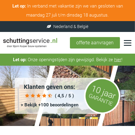
Let op:
In verband met vakantie zijn we van gesloten van
maandag 27 juli t/m dinsdag 18 augustus.
offerte aanvragen
Let op:
Onze openingstijden zijn gewijzigd. Bekijk ze
hier
!
Klanten geven ons:
10 jaar
GARANTIE
( 4,5 / 5 )
> Bekijk +100 beoordelingen