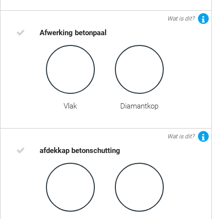
Wat is dit?
Afwerking betonpaal
Vlak
Diamantkop
Wat is dit?
afdekkap betonschutting