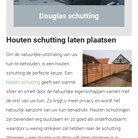
tting
Hout-betonschutting
Houten schutting laten plaatsen
Om de natuurlijke uitstraling van uw
tuin te behouden, is een houten
schutting de perfecte keuze. Een
houten schutting
geeft een warme
sfeer en smelt door de natuurlijke eigenschappen samen met
de rest van uw tuin. Zo krijgt u meer privacy en wordt het
natuurlijk aanzicht van uw tuin benadrukt. Houten schuttingen
zijn bovendien erg duurzaam en zo goed als onderhoudsarm,
waardoor u weinig omkijken zal hebben naar de schutting.
Wanneer u een houten schutting wilt laten plaatsen in 's-