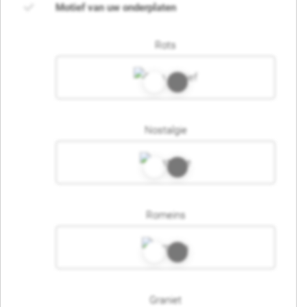
Motief van uw onderplaten
Rots
Nostalgie
Romeins
Graniet