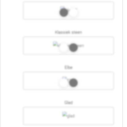
Klassiek steen
Elbe
Glad