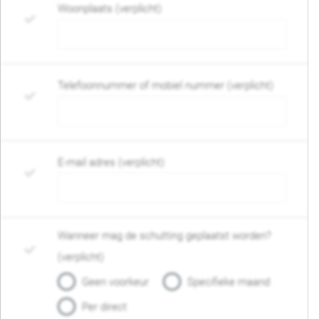
Woonplaats (verplicht)
Telefoonnummer of mobiel nummer (verplicht)
E-mail adres (verplicht)
Wanneer mag de schutting geplaatst worden?
(verplicht)
Geen voorkeur
Specifieke maand
Per direct