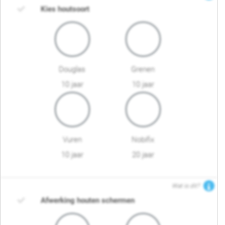
Kies houtsoort
Douglas
Grenen
10 jaar
10 jaar
Vuren
Nobifix
10 jaar
20 jaar
Wat is dit?
Afwerking houten schermen