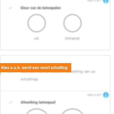
Wat is dit?
kleur van de betonpalen
wit
Antraciet
03. Detail en afwerking
Selecteer hier de details en afwerking van uw
schuttings.
Wat is dit?
Afwerking betonpaal