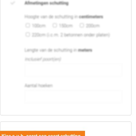
Afmetingen schutting
Hoogte van de schutting in
centimeters
100cm
150cm
200cm
220cm (i.c.m. 2 betonnen onder platen)
Lengte van de schutting in
meters
Inclusief poort(en)
Aantal hoeken
05. Poort