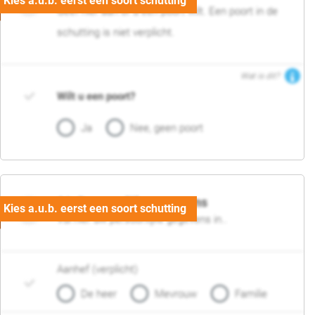
Geef hier aan of u een poort wilt. Een poort in de
schutting is niet verplicht.
Wat is dit?
Wilt u een poort?
Ja
Nee, geen poort
06. Persoonlijke gegevens
Vul hier uw persoonlijke gegevens in..
Aanhef (verplicht)
De heer
Mevrouw
Familie