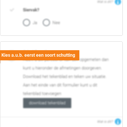
Wat is dit?
Siervak?
Ja
Nee
04. Afmetingen
Heeft u uw perceel of tuin zelf opgemeten dan
kunt u hieronder de afmetingen doorgeven.
Download het tekenblad en teken uw situatie.
Aan het einde van dit formulier kunt u dit
tekenblad toevoegen
download tekenblad
Wat is dit?