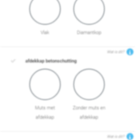
Vlak
Diamantkop
Wat is dit?
afdekkap betonschutting
Muts met
Zonder muts en
afdekkap
afdekkap
Wat is dit?