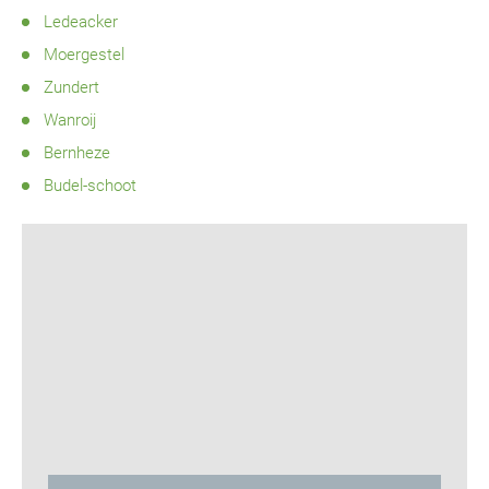
Ledeacker
Moergestel
Zundert
Wanroij
Bernheze
Budel-schoot