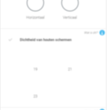
Horizontaal
Verticaal
Wat is dit?
Dichtheid van houten schermen
19
21
23