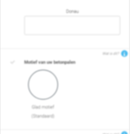
Donau
Wat is dit?
Motief van uw betonpalen
Glad motief
(Standaard)