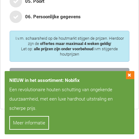
05. Poort
06. Persoonlijke gegevens
I.v.m. schaarsheid op de houtmarkt stijgen de prijzen. Hierdoor
zijn de
offertes maar maximaal 4 weken geldig
!
Let op:
alle prijzen zijn onder voorbehoud
ivm stijgende
houtprijzen
NIEUW in het assortiment: Nobifix
Privacy is voor ons erg belangrijk, we zullen uw gegevens nooit met
Een revolutionaire houten schutting van ongekende
derden delen!
duurzaamheid, met een luxe hardhout uitstraling en
scherpe prijs.
Meer informatie