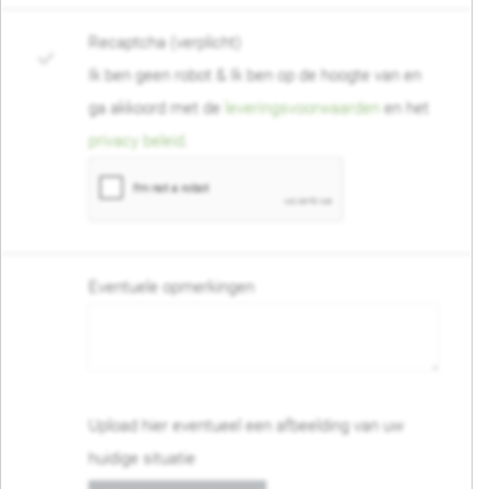
Recaptcha (verplicht)
Ik ben geen robot & Ik ben op de hoogte van en
ga akkoord met de
leveringsvoorwaarden
en het
privacy beleid
.
Eventuele opmerkingen
Upload hier eventueel een afbeelding van uw
huidige situatie