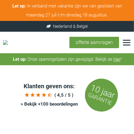
Let op:
In verband met vakantie zijn we van gesloten van
maandag 27 juli t/m dinsdag 18 augustus.
offerte aanvragen
Let op:
Onze openingstijden zijn gewijzigd. Bekijk ze
hier
!
Klanten geven ons:
10 jaar
GARANTIE
( 4,5 / 5 )
> Bekijk +100 beoordelingen