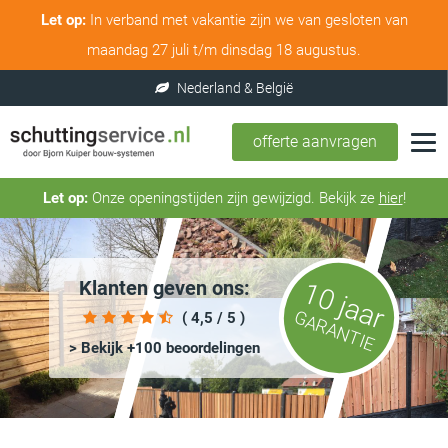
Let op:
In verband met vakantie zijn we van gesloten van
maandag 27 juli t/m dinsdag 18 augustus.
offerte aanvragen
Let op:
Onze openingstijden zijn gewijzigd. Bekijk ze
hier
!
Klanten geven ons:
10 jaar
GARANTIE
( 4,5 / 5 )
> Bekijk +100 beoordelingen