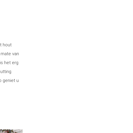
t hout
 mate van
is het erg
utting.
o geniet u