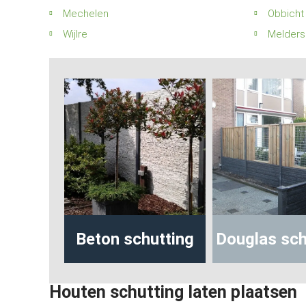
Mechelen
Obbicht
Wijlre
Melders
utting
Beton schutting
Douglas schu
Houten schutting laten plaatsen