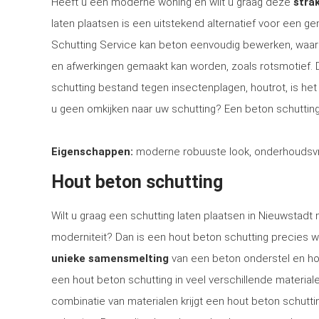
Heeft u een moderne woning en wilt u graag deze
strak
laten plaatsen is een uitstekend alternatief voor een 
Schutting Service kan beton eenvoudig bewerken, waar
en afwerkingen gemaakt kan worden, zoals rotsmotief.
schutting bestand tegen insectenplagen, houtrot, is het 
u geen omkijken naar uw schutting? Een beton schutting
Eigenschappen:
moderne robuuste look, onderhoudsvri
Hout beton schutting
Wilt u graag een schutting laten plaatsen in Nieuwstadt 
moderniteit? Dan is een hout beton schutting precies w
unieke samensmelting
van een beton onderstel en ho
een hout beton schutting in veel verschillende materia
combinatie van materialen krijgt een hout beton schuttin