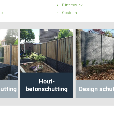
Blitterswijck
lo
Oostrum
Hout-
tting
betonschutting
Design schutt