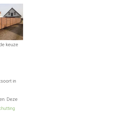
 de keuze
soort in
ten. Deze
hutting