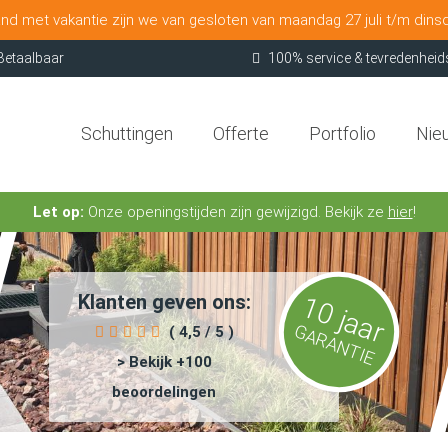
nd met vakantie zijn we van gesloten van maandag 27 juli t/m dins
Betaalbaar
100% service & tevredenheid
Schuttingen
Offerte
Portfolio
Nie
Let op:
Onze openingstijden zijn gewijzigd. Bekijk ze
hier
!
Klanten geven ons:
10 jaar
GARANTIE
( 4,5 / 5 )
> Bekijk +100
beoordelingen