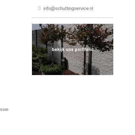
info@schuttingservice.nl
bekijk ons portfolio
assie