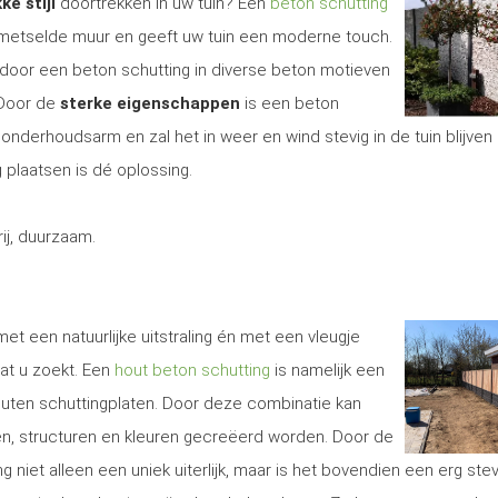
ke stijl
doortrekken in uw tuin? Een
beton schutting
gemetselde muur en geeft uw tuin een moderne touch.
door een beton schutting in diverse beton motieven
 Door de
sterke eigenschappen
is een beton
onderhoudsarm en zal het in weer en wind stevig in de tuin blijven 
 plaatsen is dé oplossing.
j, duurzaam.
met een natuurlijke uitstraling én met een vleugje
at u zoekt. Een
hout beton schutting
is namelijk een
uten schuttingplaten. Door deze combinatie kan
len, structuren en kleuren gecreëerd worden. Door de
g niet alleen een uniek uiterlijk, maar is het bovendien een erg ste