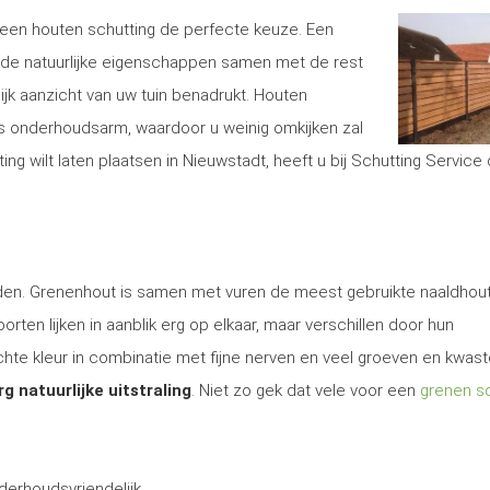
is een houten schutting de perfecte keuze. Een
de natuurlijke eigenschappen samen met de rest
lijk aanzicht van uw tuin benadrukt. Houten
s onderhoudsarm, waardoor u weinig omkijken zal
g wilt laten plaatsen in Nieuwstadt, heeft u bij Schutting Service
 den. Grenenhout is samen met vuren de meest gebruikte naaldhout
rten lijken in aanblik erg op elkaar, maar verschillen door hun
te kleur in combinatie met fijne nerven en veel groeven en kwas
rg natuurlijke uitstraling
. Niet zo gek dat vele voor een
grenen sc
derhoudsvriendelijk.