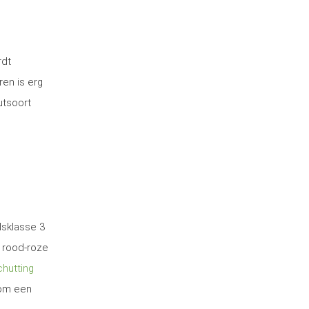
rdt
ren is erg
utsoort
dsklasse 3
 rood-roze
hutting
 om een