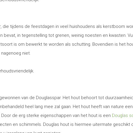
, die tijdens de feestdagen in veel huishoudens als kerstboom wo
 en bevat, in tegenstelling tot grenen, weinig noesten en kwasten. Vu
utsoort is om bewerkt te worden als schutting. Bovendien is het ho
 nagenoeg niet.
erhoudsvriendelijk.
t gewonnen van de Douglasspar. Het hout behoort tot duurzaamhei
nbehandeld heel lang mee zal gaan. Het hout heeft van nature een
. Door de erg sterke eigenschappen van het hout is een
Douglas sc
secten en schimmels. Douglas hout is hiermee uitermate geschikt