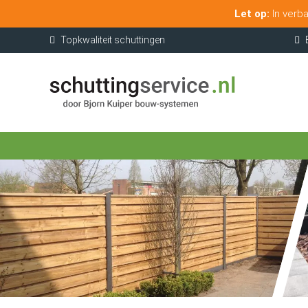
Let op:
In verba
Topkwaliteit schuttingen