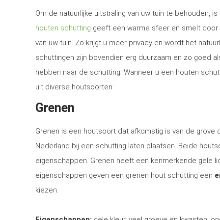
Om de natuurlijke uitstraling van uw tuin te behouden, 
houten schutting
geeft een warme sfeer en smelt door 
van uw tuin. Zo krijgt u meer privacy en wordt het natuur
schuttingen zijn bovendien erg duurzaam en zo goed al
hebben naar de schutting. Wanneer u een houten schuttin
uit diverse houtsoorten:
Grenen
Grenen is een houtsoort dat afkomstig is van de grove
Nederland bij een schutting laten plaatsen. Beide houtsoo
eigenschappen. Grenen heeft een kenmerkende gele lich
eigenschappen geven een grenen hout schutting een
e
kiezen.
Eigenschappen:
gele kleur, veel groeve en kwasten, on