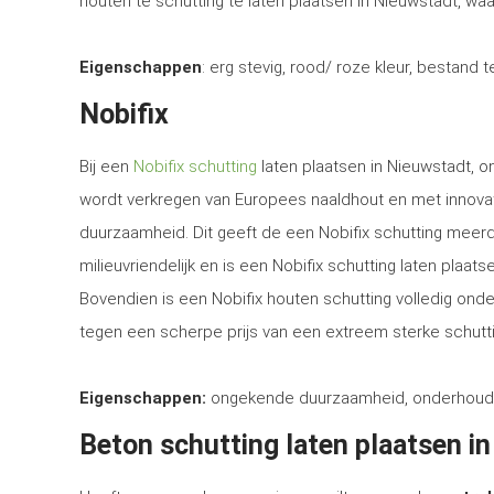
houten te schutting te laten plaatsen in Nieuwstadt, waa
Eigenschappen
: erg stevig, rood/ roze kleur, bestand 
Nobifix
Bij een
Nobifix schutting
laten plaatsen in Nieuwstadt, o
wordt verkregen van Europees naaldhout en met innova
duurzaamheid. Dit geeft de een Nobifix schutting meerd
milieuvriendelijk en is een Nobifix schutting laten plaa
Bovendien is een Nobifix houten schutting volledig ond
tegen een scherpe prijs van een extreem sterke schutti
Eigenschappen:
ongekende duurzaamheid, onderhoudsvrij
Beton schutting laten plaatsen i