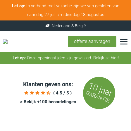
Let op:
In verband met vakantie zijn we van gesloten van
maandag 27 juli t/m dinsdag 18 augustus.
offerte aanvragen
Let op:
Onze openingstijden zijn gewijzigd. Bekijk ze
hier
!
Klanten geven ons:
10 jaar
GARANTIE
( 4,5 / 5 )
> Bekijk +100 beoordelingen