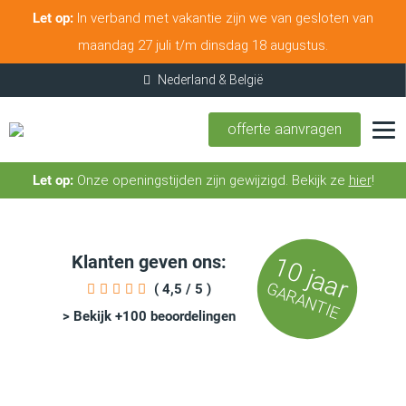
Let op:
In verband met vakantie zijn we van gesloten van
maandag 27 juli t/m dinsdag 18 augustus.
offerte aanvragen
Let op:
Onze openingstijden zijn gewijzigd. Bekijk ze
hier
!
Klanten geven ons:
10 jaar
GARANTIE
( 4,5 / 5 )
> Bekijk +100 beoordelingen