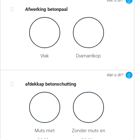
Wat is dit?
Afwerking betonpaal
Vlak
Diamantkop
Wat is dit?
afdekkap betonschutting
Muts met
Zonder muts en