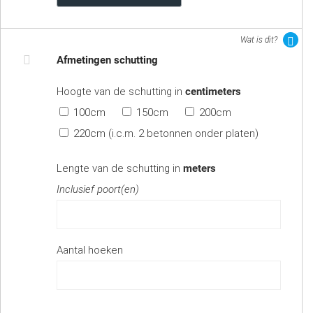
Wat is dit?
Afmetingen schutting
Hoogte van de schutting in
centimeters
100cm
150cm
200cm
220cm (i.c.m. 2 betonnen onder platen)
Lengte van de schutting in
meters
Inclusief poort(en)
Aantal hoeken