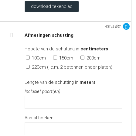
download tekenblad
Wat is dit?
Afmetingen schutting
Hoogte van de schutting in
centimeters
100cm
150cm
200cm
220cm (i.c.m. 2 betonnen onder platen)
Lengte van de schutting in
meters
Inclusief poort(en)
Aantal hoeken