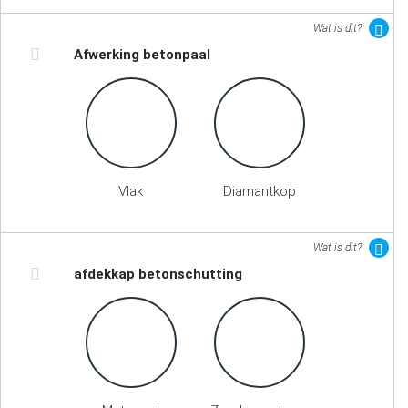
Wat is dit?
Afwerking betonpaal
Vlak
Diamantkop
Wat is dit?
afdekkap betonschutting