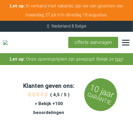
Let op:
In verband met vakantie zijn we van gesloten van
maandag 27 juli t/m dinsdag 18 augustus.
offerte aanvragen
Let op:
Onze openingstijden zijn gewijzigd. Bekijk ze
hier
!
Klanten geven ons:
10 jaar
GARANTIE
( 4,5 / 5 )
> Bekijk +100
beoordelingen