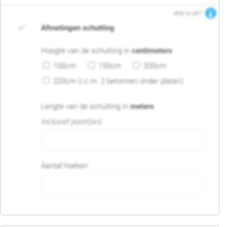
Wat is dit?
Afmetingen schutting
Hoogte van de schutting in
centimeters
100cm
150cm
200cm
220cm (i.c.m. 2 betonnen onder platen)
Lengte van de schutting in
meters
Inclusief poort(en)
Aantal hoeken