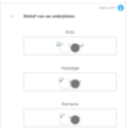
Wat is dit?
Motief van uw onderplaten
Rots
Nostalgie
Romeins