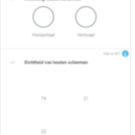
Horizontaal
Verticaal
Wat is dit?
Dichtheid van houten schermen
19
21
23