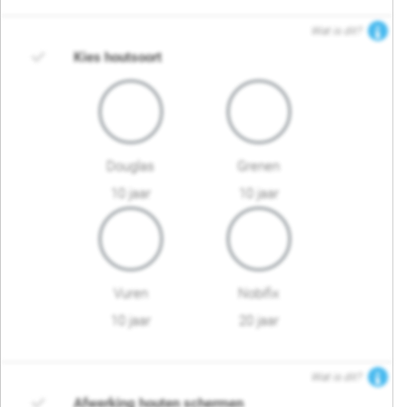
Wat is dit?
Kies houtsoort
Douglas
Grenen
10 jaar
10 jaar
Vuren
Nobifix
10 jaar
20 jaar
Wat is dit?
Afwerking houten schermen