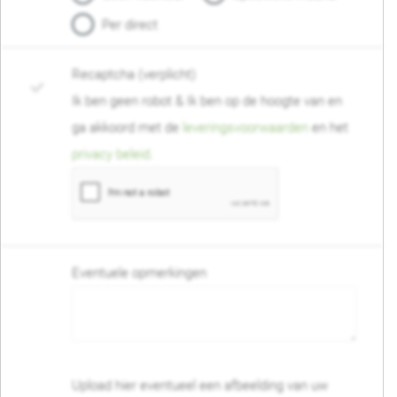
Per direct
Recaptcha (verplicht)
Ik ben geen robot & Ik ben op de hoogte van en
ga akkoord met de
leveringsvoorwaarden
en het
privacy beleid
.
Eventuele opmerkingen
Upload hier eventueel een afbeelding van uw