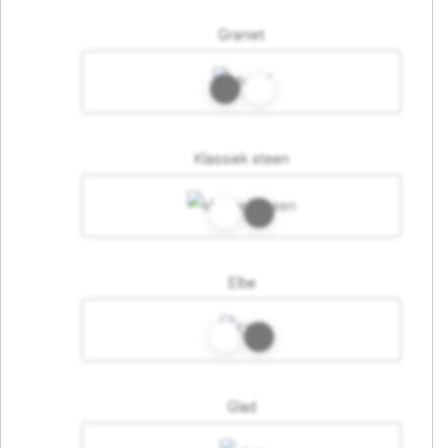
Graniet
Klassiek steen
Elbe
Glad