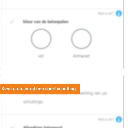
Wat is dit?
kleur van de betonpalen
wit
Antraciet
03. Detail en afwerking
Selecteer hier de details en afwerking van uw
schuttings.
Wat is dit?
Afwerking betonpaal