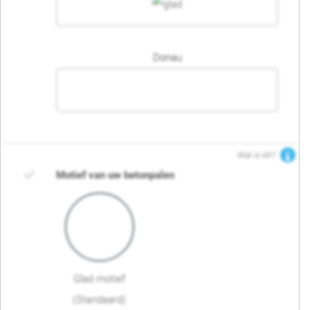
Donau
Wat is dit?
Motief van uw betonpalen
Glad motief
(Standaard)