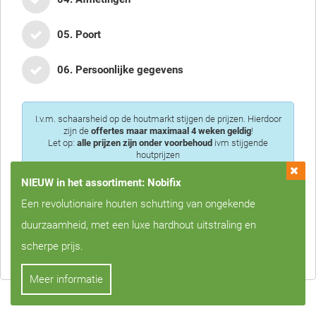
05. Poort
06. Persoonlijke gegevens
I.v.m. schaarsheid op de houtmarkt stijgen de prijzen. Hierdoor
zijn de
offertes maar maximaal 4 weken geldig
!
Let op:
alle prijzen zijn onder voorbehoud
ivm stijgende
houtprijzen
NIEUW in het assortiment: Nobifix
Een revolutionaire houten schutting van ongekende
duurzaamheid, met een luxe hardhout uitstraling en
Privacy is voor ons erg belangrijk, we zullen uw gegevens nooit met
scherpe prijs.
derden delen!
Meer informatie