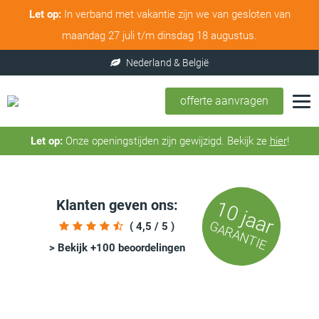
Let op:
In verband met vakantie zijn we van gesloten van
maandag 27 juli t/m dinsdag 18 augustus.
offerte aanvragen
Let op:
Onze openingstijden zijn gewijzigd. Bekijk ze
hier
!
Klanten geven ons:
10 jaar
GARANTIE
( 4,5 / 5 )
> Bekijk +100 beoordelingen