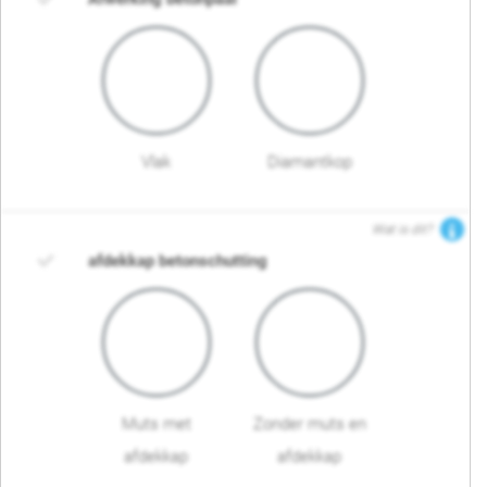
Vlak
Diamantkop
Wat is dit?
afdekkap betonschutting
Muts met
Zonder muts en
afdekkap
afdekkap