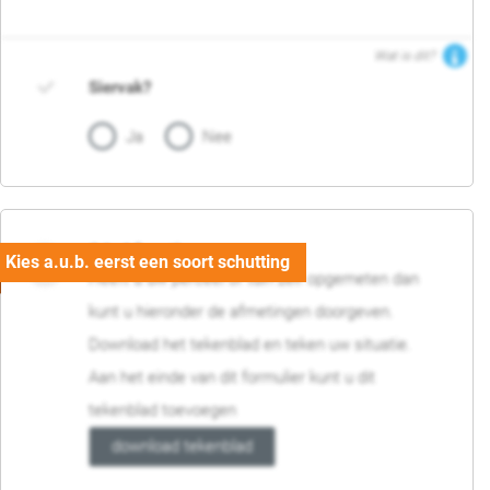
Wat is dit?
Siervak?
Ja
Nee
04. Afmetingen
Heeft u uw perceel of tuin zelf opgemeten dan
kunt u hieronder de afmetingen doorgeven.
Download het tekenblad en teken uw situatie.
Aan het einde van dit formulier kunt u dit
tekenblad toevoegen
download tekenblad