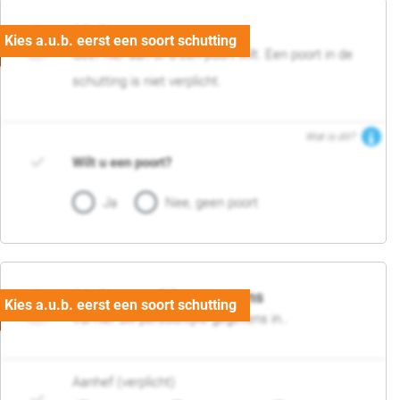
05. Poort
Geef hier aan of u een poort wilt. Een poort in de
schutting is niet verplicht.
Wat is dit?
Wilt u een poort?
Ja
Nee, geen poort
06. Persoonlijke gegevens
Vul hier uw persoonlijke gegevens in..
Aanhef (verplicht)