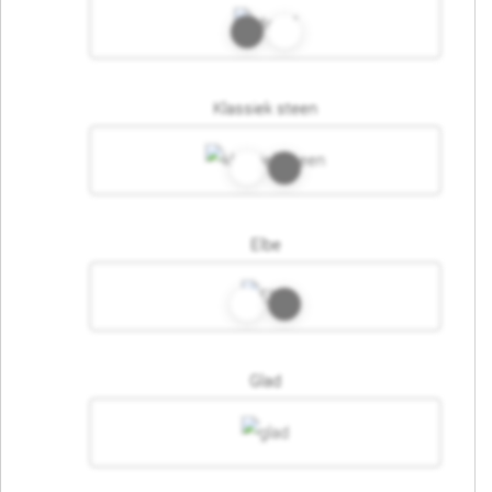
Klassiek steen
Elbe
Glad