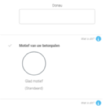
Donau
Wat is dit?
Motief van uw betonpalen
Glad motief
(Standaard)
Wat is dit?