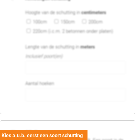
Hoogte van de schutting in
centimeters
100cm
150cm
200cm
220cm (i.c.m. 2 betonnen onder platen)
Lengte van de schutting in
meters
Inclusief poort(en)
Aantal hoeken
05. Poort