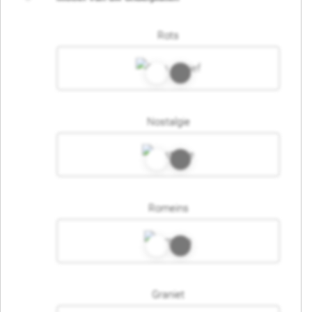
Rots
Nostalgie
Romeins
Graniet