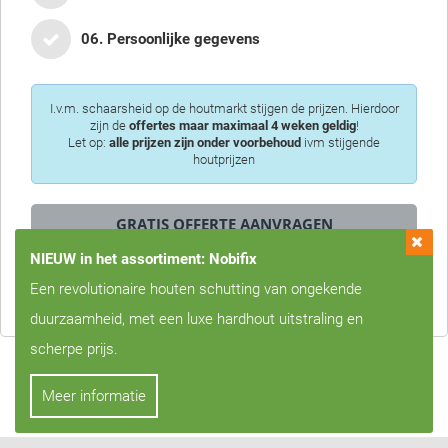
06. Persoonlijke gegevens
I.v.m. schaarsheid op de houtmarkt stijgen de prijzen. Hierdoor
zijn de
offertes maar maximaal 4 weken geldig
!
Let op:
alle prijzen zijn onder voorbehoud
ivm stijgende
houtprijzen
NIEUW in het assortiment: Nobifix
Privacy is voor ons erg belangrijk, we zullen uw gegevens nooit met
Een revolutionaire houten schutting van ongekende
derden delen!
duurzaamheid, met een luxe hardhout uitstraling en
scherpe prijs.
Meer informatie