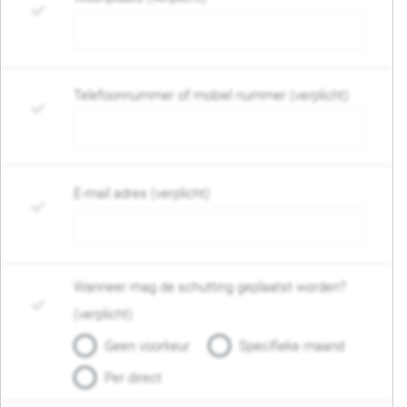
Telefoonnummer of mobiel nummer (verplicht)
E-mail adres (verplicht)
Wanneer mag de schutting geplaatst worden?
(verplicht)
Geen voorkeur
Specifieke maand
Per direct