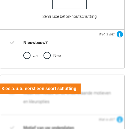
Semi luxe beton-houtschutting
Wat is dit?
Nieuwbouw?
Ja
Nee
02. Motief en kleur
Maak een keuze uit de onderstaande motieven
en kleuropties
Wat is dit?
Motief van uw onderplaten