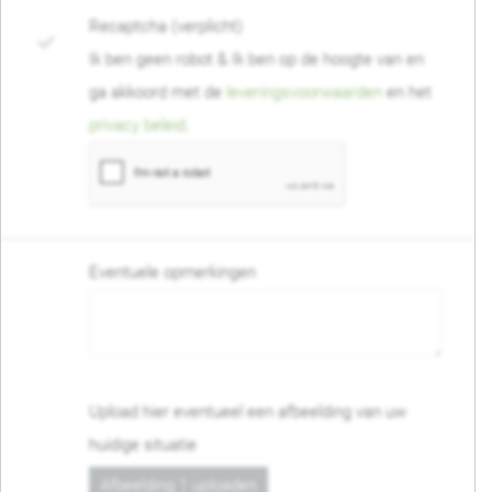
Recaptcha (verplicht)
Ik ben geen robot & Ik ben op de hoogte van en
ga akkoord met de
leveringsvoorwaarden
en het
privacy beleid
.
Eventuele opmerkingen
Upload hier eventueel een afbeelding van uw
huidige situatie
Afbeelding 1 uploaden