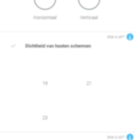
Horizontaal
Verticaal
Wat is dit?
Dichtheid van houten schermen
19
21
23
Wat is dit?