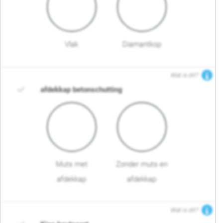
Vlak
Diamantkop
Wat is dit?
afdekkap betonschutting
Muts met
Zonder muts en
afdekkap
afdekkap
Wat is dit?