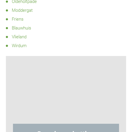
Oldeholtpade
Moddergat
Friens
Blauwhuis
Vlieland
Wirdum