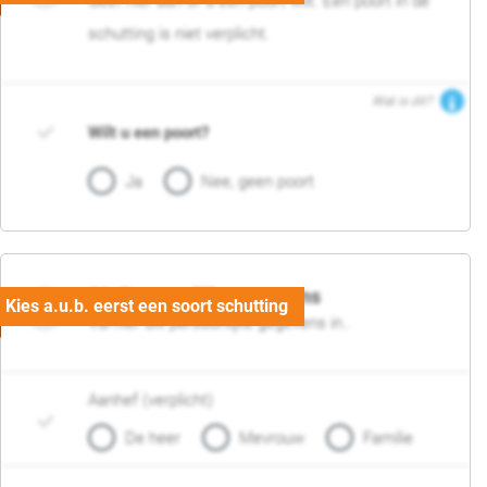
Geef hier aan of u een poort wilt. Een poort in de
schutting is niet verplicht.
Wat is dit?
Wilt u een poort?
Ja
Nee, geen poort
06. Persoonlijke gegevens
Vul hier uw persoonlijke gegevens in..
Aanhef (verplicht)
De heer
Mevrouw
Familie