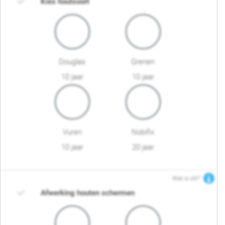
Kies houtsoort
Douglas
Grenen
10 jaar
10 jaar
Vuren
Nobifix
10 jaar
20 jaar
Wat is dit?
Afwerking houten schermen