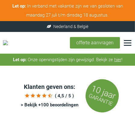
Let op:
In verband met vakantie zijn we van gesloten van
maandag 27 juli t/m dinsdag 18 augustus.
offerte aanvragen
Let op:
Onze openingstijden zijn gewijzigd. Bekijk ze
hier
!
Klanten geven ons:
10 jaar
GARANTIE
( 4,5 / 5 )
> Bekijk +100 beoordelingen