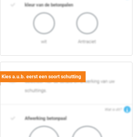
kleur van de betonpalen
wit
Antraciet
03. Detail en afwerking
Selecteer hier de details en afwerking van uw
schuttings.
Wat is dit?
Afwerking betonpaal