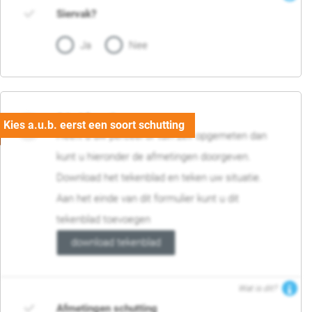
Siervak?
Ja
Nee
04. Afmetingen
Heeft u uw perceel of tuin zelf opgemeten dan
kunt u hieronder de afmetingen doorgeven.
Download het tekenblad en teken uw situatie.
Aan het einde van dit formulier kunt u dit
tekenblad toevoegen
download tekenblad
Wat is dit?
Afmetingen schutting