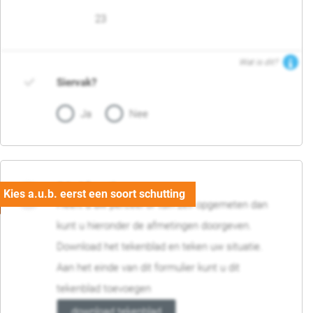
23
Wat is dit?
Siervak?
Ja
Nee
04. Afmetingen
Heeft u uw perceel of tuin zelf opgemeten dan
kunt u hieronder de afmetingen doorgeven.
Download het tekenblad en teken uw situatie.
Aan het einde van dit formulier kunt u dit
tekenblad toevoegen
download tekenblad