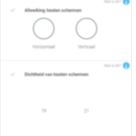
Wat is dit?
Afwerking houten schermen
Horizontaal
Verticaal
Wat is dit?
Dichtheid van houten schermen
19
21