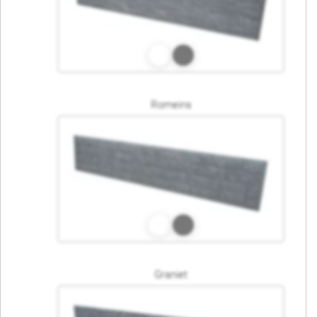
Romeins
Graniet