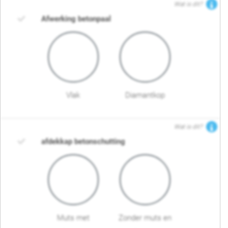
Wat is dit?
Afwerking betonpaal
Vlak
Diamantkop
Wat is dit?
afdekkap betonschutting
Muts met
Zonder muts en