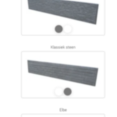
Klassiek steen
Elbe