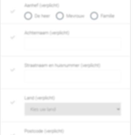
Aanhef (verplicht)
De heer
Mevrouw
Familie
Achternaam (verplicht)
Straatnaam en huisnummer (verplicht)
Land (verplicht)
Postcode (verplicht)