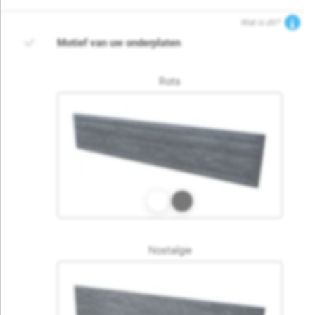
Wat is dit?
Motief van uw onderplaten
Rots
Nostalgie