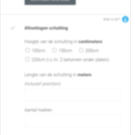
Wat is dit?
Afmetingen schutting
Hoogte van de schutting in
centimeters
100cm
150cm
200cm
220cm (i.c.m. 2 betonnen onder platen)
Lengte van de schutting in
meters
Inclusief poort(en)
Aantal hoeken