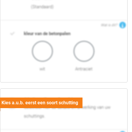
(Standaard)
Wat is dit?
kleur van de betonpalen
wit
Antraciet
03. Detail en afwerking
Selecteer hier de details en afwerking van uw
schuttings.