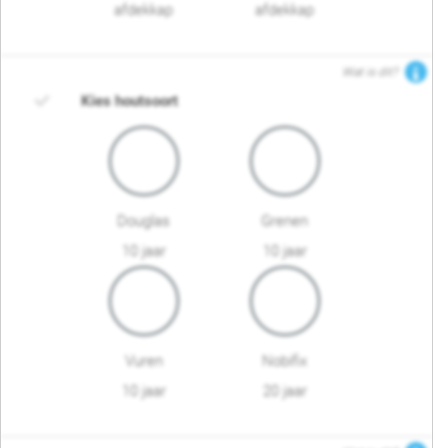
afdekkap
afdekkap
Wat is dit?
Kies houtsoort
Douglas
Grenen
10 jaar
10 jaar
Vuren
Nobifix
10 jaar
20 jaar