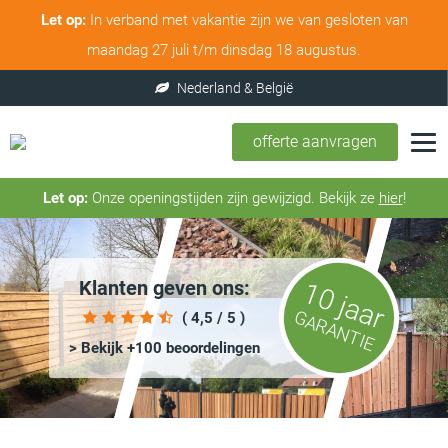
Let op:
In verband met vakantie zijn we van gesloten van
maandag 27 juli t/m dinsdag 18 augustus.
offerte aanvragen
Let op:
Onze openingstijden zijn gewijzigd. Bekijk ze
hier
!
Klanten geven ons:
10 jaar
GARANTIE
( 4,5 / 5 )
> Bekijk +100 beoordelingen