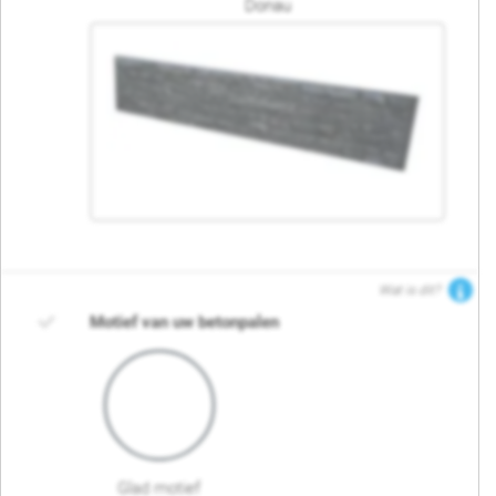
Donau
Wat is dit?
Motief van uw betonpalen
Glad motief