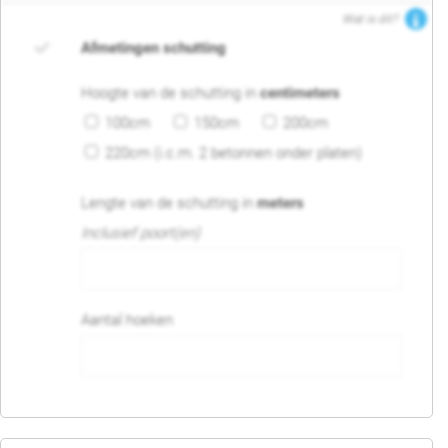
Wat is dit?
Afmetingen schutting
Hoogte van de schutting in
centimeters
100cm
150cm
200cm
220cm (i.c.m. 2 betonnen onder platen)
Lengte van de schutting in
meters
Inclusief poort(en)
Aantal hoeken