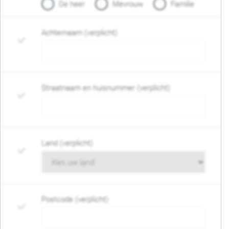
De heer
Mevrouw
Familie
Achternaam (verplicht)
Straatnaam en huisnummer (verplicht)
Land (verplicht)
Postcode (verplicht)