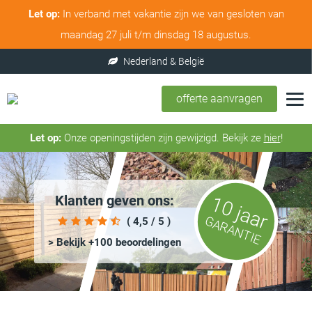
Let op:
In verband met vakantie zijn we van gesloten van
maandag 27 juli t/m dinsdag 18 augustus.
offerte aanvragen
Let op:
Onze openingstijden zijn gewijzigd. Bekijk ze
hier
!
Klanten geven ons:
10 jaar
GARANTIE
( 4,5 / 5 )
> Bekijk +100 beoordelingen