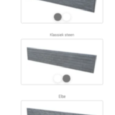
Klassiek steen
Elbe