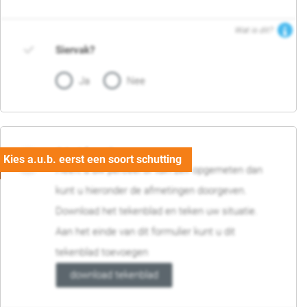
Wat is dit?
Siervak?
Ja
Nee
04. Afmetingen
Heeft u uw perceel of tuin zelf opgemeten dan
kunt u hieronder de afmetingen doorgeven.
Download het tekenblad en teken uw situatie.
Aan het einde van dit formulier kunt u dit
tekenblad toevoegen
download tekenblad