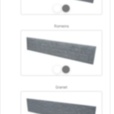
Romeins
Graniet