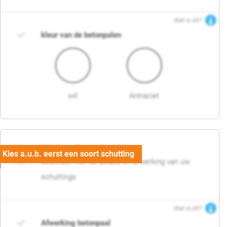
Wat is dit?
kleur van de betonpalen
wit
Antraciet
03. Detail en afwerking
Selecteer hier de details en afwerking van uw
schuttings.
Wat is dit?
Afwerking betonpaal