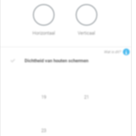
Horizontaal
Verticaal
Wat is dit?
Dichtheid van houten schermen
19
21
23