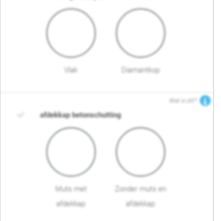
Vlak
Diamantkop
Wat is dit?
afdekkap betonschutting
Muts met
Zonder muts en
afdekkap
afdekkap