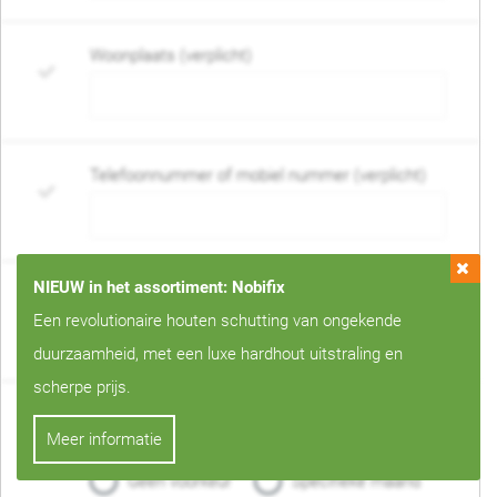
Woonplaats (verplicht)
Telefoonnummer of mobiel nummer (verplicht)
NIEUW in het assortiment: Nobifix
E-mail adres (verplicht)
Een revolutionaire houten schutting van ongekende
duurzaamheid, met een luxe hardhout uitstraling en
scherpe prijs.
Wanneer mag de schutting geplaatst worden?
Meer informatie
(verplicht)
Geen voorkeur
Specifieke maand