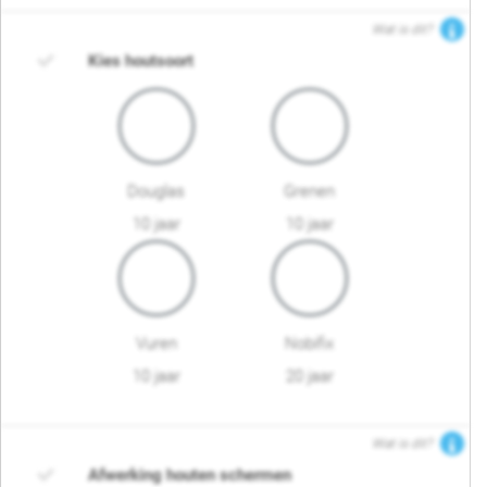
Wat is dit?
Kies houtsoort
Douglas
Grenen
10 jaar
10 jaar
Vuren
Nobifix
10 jaar
20 jaar
Wat is dit?
Afwerking houten schermen