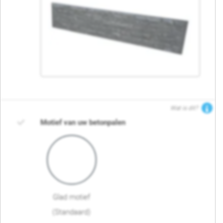
Wat is dit?
Motief van uw betonpalen
Glad motief
(Standaard)