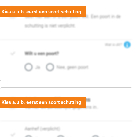
05. Poort
Geef hier aan of u een poort wilt. Een poort in de
schutting is niet verplicht.
Wat is dit?
Wilt u een poort?
Ja
Nee, geen poort
06. Persoonlijke gegevens
Vul hier uw persoonlijke gegevens in..
Aanhef (verplicht)