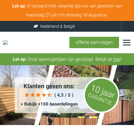
Let op:
In verband met vakantie zijn we van gesloten van
maandag 27 juli t/m dinsdag 18 augustus.
offerte aanvragen
Let op:
Onze openingstijden zijn gewijzigd. Bekijk ze
hier
!
Klanten geven ons:
10 jaar
GARANTIE
( 4,5 / 5 )
> Bekijk +100 beoordelingen