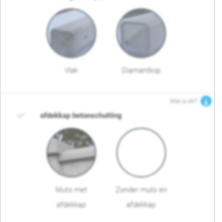
Vlak
Diamantkop
Wat is dit?
afdekkap betonschutting
Muts met
Zonder muts en
afdekkap
afdekkap