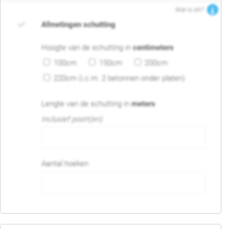
Wat is dit?
Afmetingen schutting
Hoogte van de schutting in
centimeters
100cm
150cm
200cm
220cm (i.c.m. 2 betonnen onder platen)
Lengte van de schutting in
meters
Inclusief poort(en)
Aantal hoeken