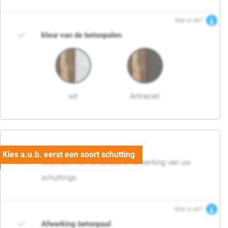
Wat is dit?
kleur van de betonpalen
wit
Antraciet
03. Detail en afwerking
Selecteer hier de details en afwerking van uw
schuttings.
Wat is dit?
Afwerking betonpaal