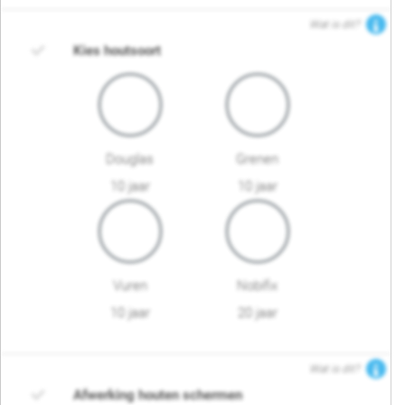
Wat is dit?
Kies houtsoort
Douglas
Grenen
10 jaar
10 jaar
Vuren
Nobifix
10 jaar
20 jaar
Wat is dit?
Afwerking houten schermen