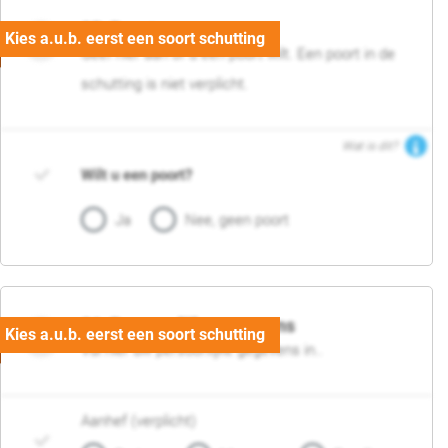
05. Poort
Geef hier aan of u een poort wilt. Een poort in de
schutting is niet verplicht.
Wat is dit?
Wilt u een poort?
Ja
Nee, geen poort
06. Persoonlijke gegevens
Vul hier uw persoonlijke gegevens in..
Aanhef (verplicht)