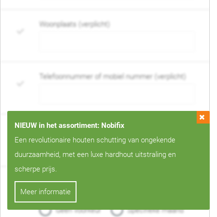
Woonplaats (verplicht)
Telefoonnummer of mobiel nummer (verplicht)
NIEUW in het assortiment: Nobifix
E-mail adres (verplicht)
Een revolutionaire houten schutting van ongekende
duurzaamheid, met een luxe hardhout uitstraling en
scherpe prijs.
Wanneer mag de schutting geplaatst worden?
Meer informatie
(verplicht)
Geen voorkeur
Specifieke maand