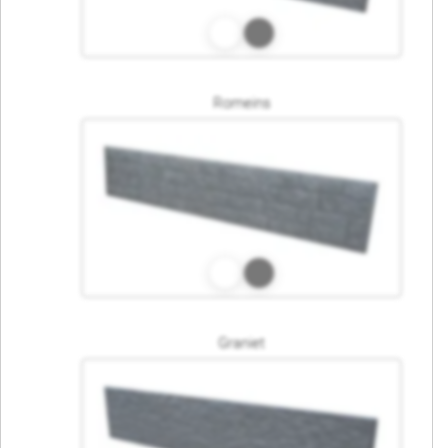
Romeins
Graniet