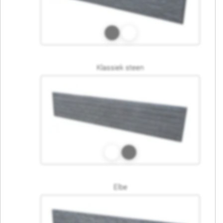
Klassiek steen
Elbe