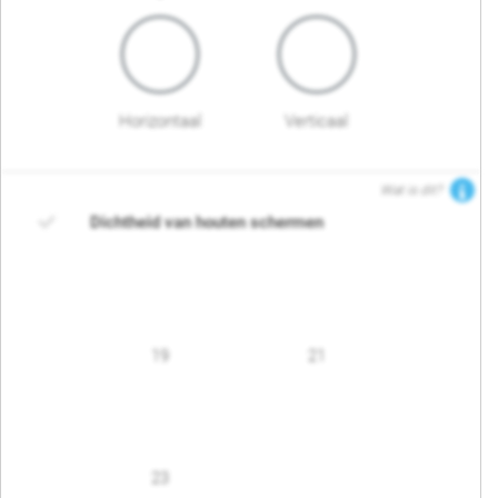
Horizontaal
Verticaal
Wat is dit?
Dichtheid van houten schermen
19
21
23