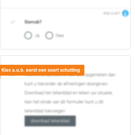
Wat is dit?
Siervak?
Ja
Nee
04. Afmetingen
Heeft u uw perceel of tuin zelf opgemeten dan
kunt u hieronder de afmetingen doorgeven.
Download het tekenblad en teken uw situatie.
Aan het einde van dit formulier kunt u dit
tekenblad toevoegen
download tekenblad