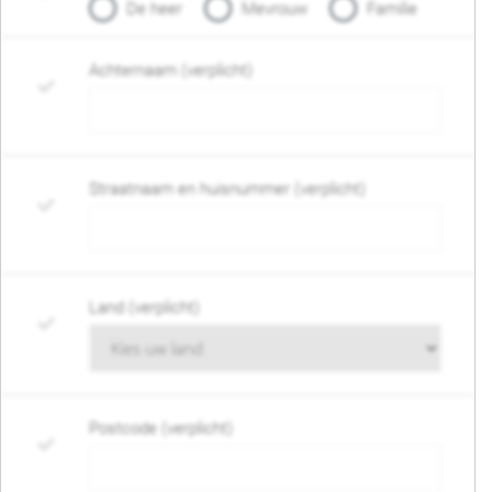
De heer
Mevrouw
Familie
Achternaam (verplicht)
Straatnaam en huisnummer (verplicht)
Land (verplicht)
Postcode (verplicht)