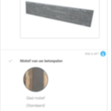
Wat is dit?
Motief van uw betonpalen
Glad motief
(Standaard)