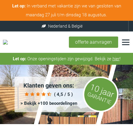
Let op:
In verband met vakantie zijn we van gesloten van
maandag 27 juli t/m dinsdag 18 augustus.
offerte aanvragen
Let op:
Onze openingstijden zijn gewijzigd. Bekijk ze
hier
!
Klanten geven ons:
10 jaar
GARANTIE
( 4,5 / 5 )
> Bekijk +100 beoordelingen