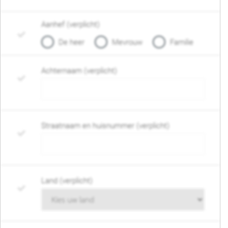
Aanhef (verplicht)
De heer
Mevrouw
Familie
Achternaam (verplicht)
Straatnaam en huisnummer (verplicht)
Land (verplicht)