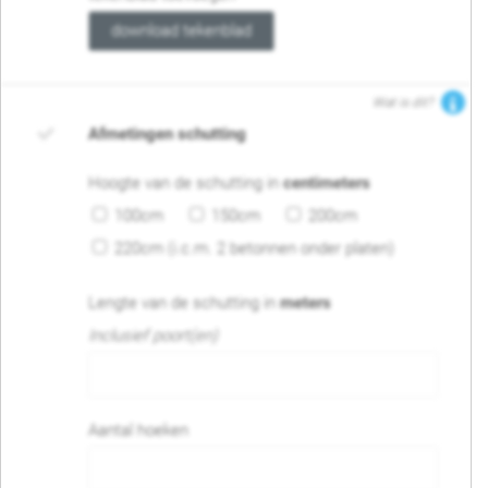
download tekenblad
Wat is dit?
Afmetingen schutting
Hoogte van de schutting in
centimeters
100cm
150cm
200cm
220cm (i.c.m. 2 betonnen onder platen)
Lengte van de schutting in
meters
Inclusief poort(en)
Aantal hoeken