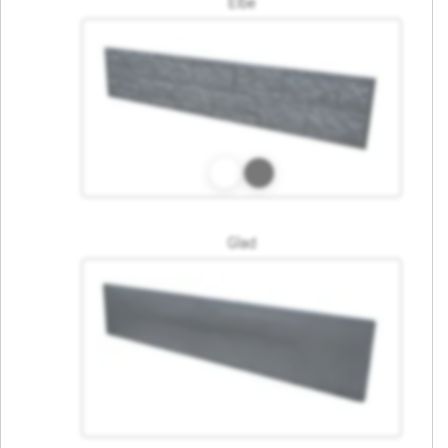
Elbe
Glad