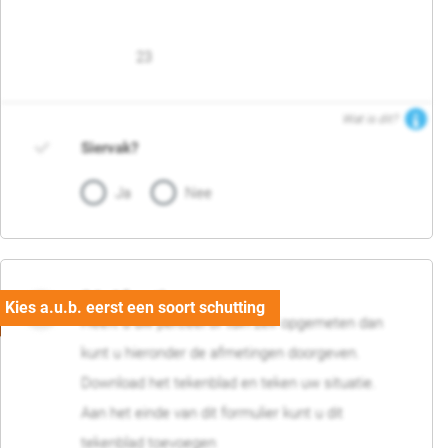
23
Wat is dit?
Siervak?
Ja
Nee
04. Afmetingen
Heeft u uw perceel of tuin zelf opgemeten dan
kunt u hieronder de afmetingen doorgeven.
Download het tekenblad en teken uw situatie.
Aan het einde van dit formulier kunt u dit
tekenblad toevoegen