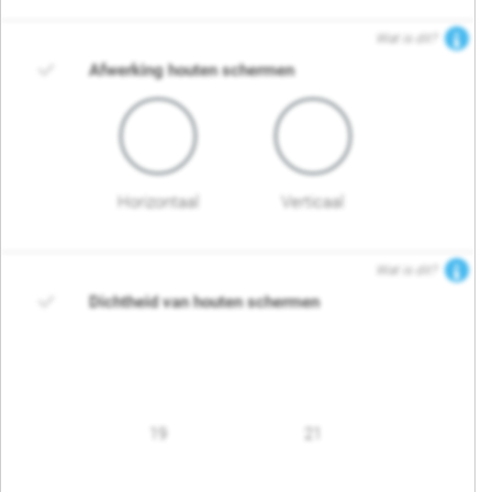
Wat is dit?
Afwerking houten schermen
Horizontaal
Verticaal
Wat is dit?
Dichtheid van houten schermen
19
21