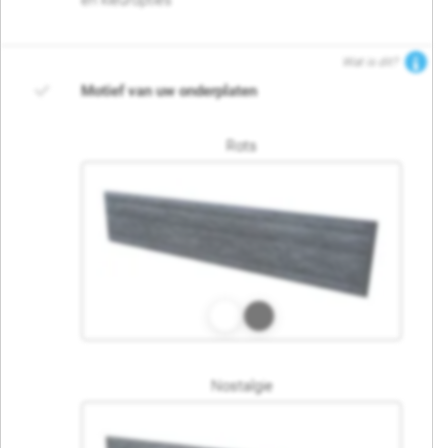
en kleuropties
Wat is dit?
Motief van uw onderplaten
Rots
Nostalgie