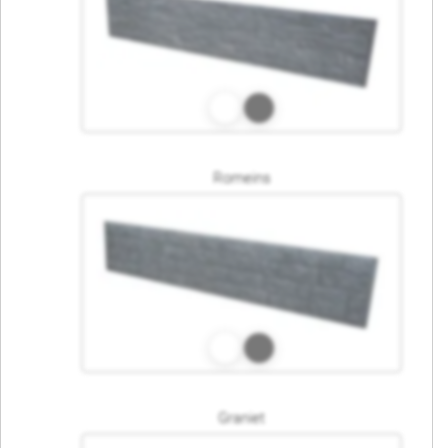
Romeins
Graniet