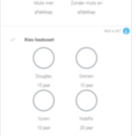
Muts met
Zonder muts en
afdekkap
afdekkap
Wat is dit?
Kies houtsoort
Douglas
Grenen
10 jaar
10 jaar
Vuren
Nobifix
10 jaar
20 jaar