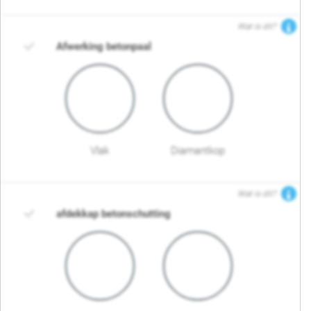
Wat is dit?
Afwerking betonpaal
Vlak
Diamantkop
Wat is dit?
afdekkap betonschutting