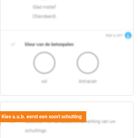
Glad motief
(Standaard)
Wat is dit?
kleur van de betonpalen
wit
Antraciet
03. Detail en afwerking
Selecteer hier de details en afwerking van uw
schuttings.