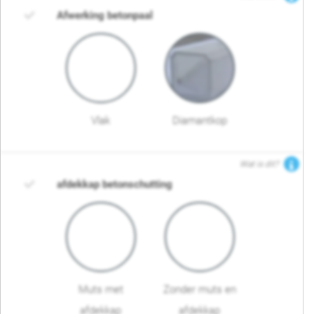
Afwerking betonpaal
Vlak
Diamantkop
Wat is dit?
afdekkap betonschutting
Muts met
Zonder muts en
afdekkap
afdekkap