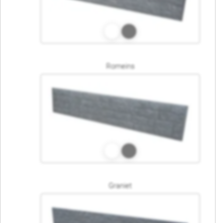
Romeins
Graniet