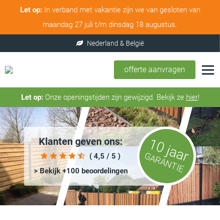
Let op:
In verband met vakantie zijn we van gesloten van
maandag 27 juli t/m dinsdag 18 augustus.
offerte aanvragen
Let op:
Onze openingstijden zijn gewijzigd. Bekijk ze
hier
!
Klanten geven ons:
10 jaar
GARANTIE
( 4,5 / 5 )
> Bekijk +100 beoordelingen