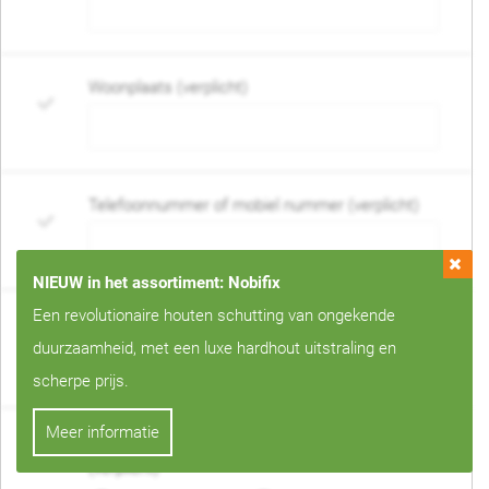
Woonplaats (verplicht)
Telefoonnummer of mobiel nummer (verplicht)
NIEUW in het assortiment: Nobifix
Een revolutionaire houten schutting van ongekende
E-mail adres (verplicht)
duurzaamheid, met een luxe hardhout uitstraling en
scherpe prijs.
Meer informatie
Wanneer mag de schutting geplaatst worden?
(verplicht)