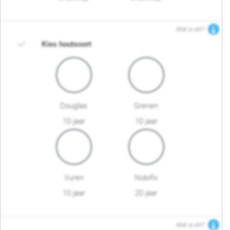
Wat is dit?
Kies houtsoort
Douglas
Grenen
10 jaar
10 jaar
Vuren
Nobifix
10 jaar
20 jaar
Wat is dit?