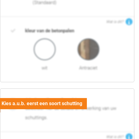
(Standaard)
Wat is dit?
kleur van de betonpalen
wit
Antraciet
03. Detail en afwerking
Selecteer hier de details en afwerking van uw
schuttings.
Wat is dit?