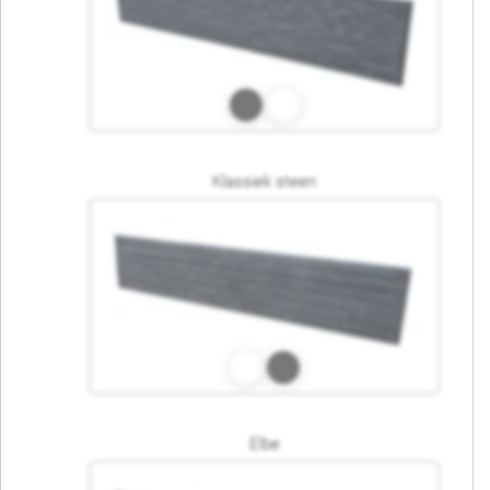
Klassiek steen
Elbe