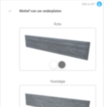
Wat is dit?
Motief van uw onderplaten
Rots
Nostalgie