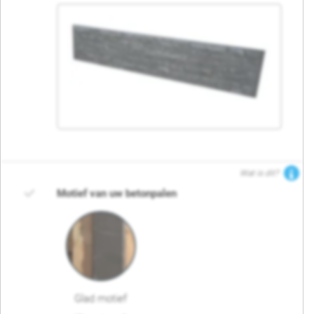
Wat is dit?
Motief van uw betonpalen
Glad motief