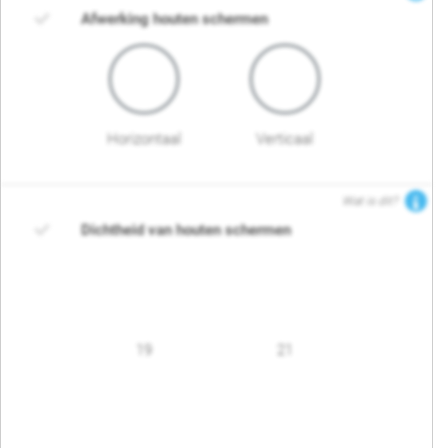
Afwerking houten schermen
Horizontaal
Verticaal
Wat is dit?
Dichtheid van houten schermen
19
21