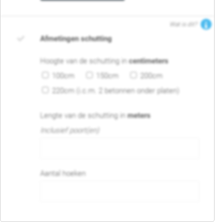
Wat is dit?
Afmetingen schutting
Hoogte van de schutting in
centimeters
100cm
150cm
200cm
220cm (i.c.m. 2 betonnen onder platen)
Lengte van de schutting in
meters
Inclusief poort(en)
Aantal hoeken