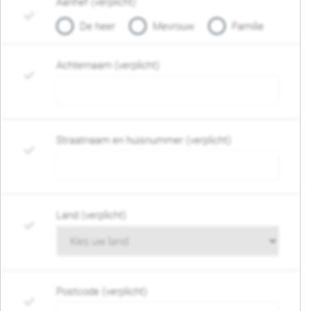
Aanhef (verplicht)
De heer
Mevrouw
Familie
Achternaam (verplicht)
Straatnaam en huisnummer (verplicht)
Land (verplicht)
Postcode (verplicht)