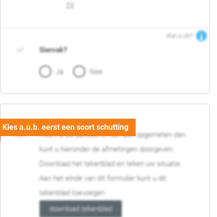
23
Wat is dit?
Siervak?
Ja
Nee
04. Afmetingen
Heeft u uw perceel of tuin zelf opgemeten dan
kunt u hieronder de afmetingen doorgeven.
Download het tekenblad en teken uw situatie.
Aan het einde van dit formulier kunt u dit
tekenblad toevoegen
download tekenblad