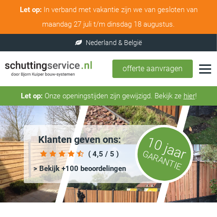
Let op:
In verband met vakantie zijn we van gesloten van
maandag 27 juli t/m dinsdag 18 augustus.
offerte aanvragen
Let op:
Onze openingstijden zijn gewijzigd. Bekijk ze
hier
!
Klanten geven ons:
10 jaar
GARANTIE
( 4,5 / 5 )
> Bekijk +100 beoordelingen