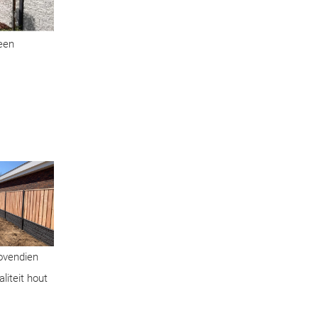
geen
Bovendien
liteit hout