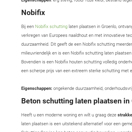
Eigenschappen
: erg stevig, rood/ roze kleur, bestand teg
Nobifix
Bij een
Nobifix schutting
laten plaatsen in Groenlo, ontvan
verkregen van Europees naaldhout en met innovatieve te
duurzaamheid. Dit geeft de een Nobifix schutting meerder
milieuvriendelijk en is een Nobifix schutting laten plaats
Bovendien is een Nobifix houten schutting volledig onder
een scherpe prijs van een extreem sterke schutting met e
Eigenschappen:
ongekende duurzaamheid, onderhoudsvrij, e
Beton schutting laten plaatsen in
Heeft u een moderne woning en wilt u graag deze
strakke 
laten plaatsen is een uitstekend alternatief voor een ge