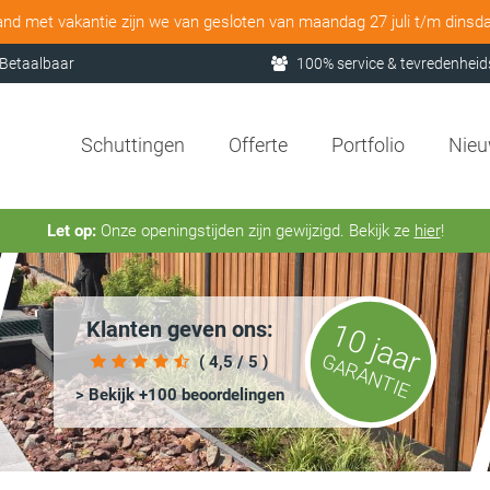
and met vakantie zijn we van gesloten van maandag 27 juli t/m dinsd
Betaalbaar
100% service & tevredenheid
Schuttingen
Offerte
Portfolio
Nie
Let op:
Onze openingstijden zijn gewijzigd. Bekijk ze
hier
!
Klanten geven ons:
10 jaar
GARANTIE
( 4,5 / 5 )
> Bekijk +100 beoordelingen