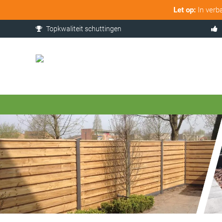
Let op:
In verb
Topkwaliteit schuttingen