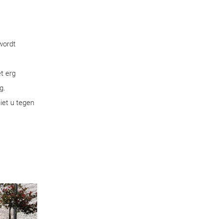
wordt
t erg
g.
iet u tegen