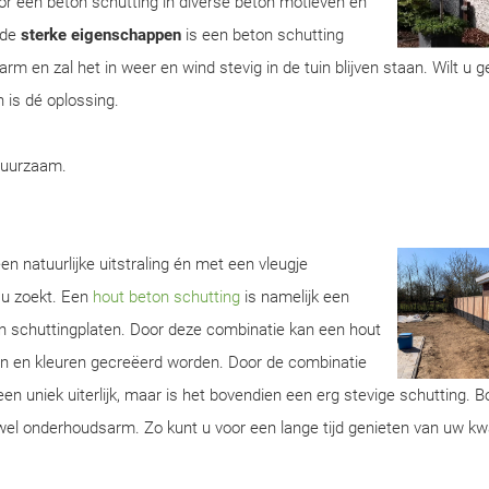
r een beton schutting in diverse beton motieven en
 de
sterke eigenschappen
is een beton schutting
m en zal het in weer en wind stevig in de tuin blijven staan. Wilt u 
 is dé oplossing.
duurzaam.
en natuurlijke uitstraling én met een vleugje
 u zoekt. Een
hout beton schutting
is namelijk een
n schuttingplaten. Door deze combinatie kan een hout
ren en kleuren gecreëerd worden. Door de combinatie
een uniek uiterlijk, maar is het bovendien een erg stevige schutting. 
wel onderhoudsarm. Zo kunt u voor een lange tijd genieten van uw kwa