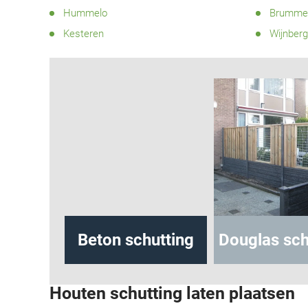
Hummelo
Brumme
Kesteren
Wijnber
hutting
Beton schutting
Douglas sch
Houten schutting laten plaatsen