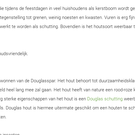
ie tijdens de feestdagen in veel huishoudens als kerstboom wordt ge
n tegenstelling tot grenen, weinig noesten en kwasten. Vuren is erg fijn
werkt te worden als schutting. Bovendien is het houtsoort weerbaar 
oudsvriendelijk.
gewonnen van de Douglasspar. Het hout behoort tot duurzaamheidskla
d heel lang mee zal gaan. Het hout heeft van nature een rood-roze k
rg sterke eigenschappen van het hout is een
Douglas schutting
weerb
s. Douglas hout is hiermee uitermate geschikt om een houten te sch
ten.