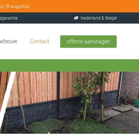
ag 18 augustus.
sgarantie
Nederland & België
uwbouw
Contact
offerte aanvragen