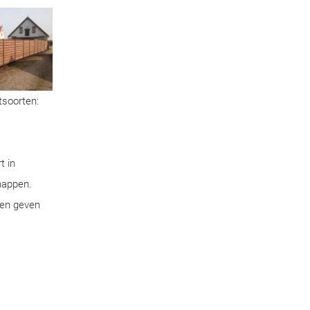
tsoorten:
t in
chappen.
pen geven