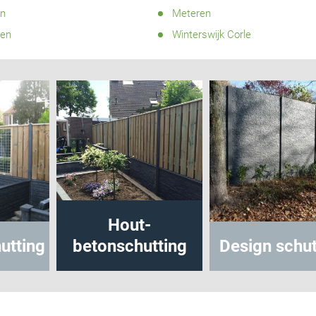
n
Meteren
gen
Winterswijk Corle
Hout-
utting
betonschutting
Design schut