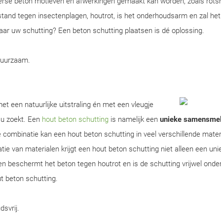
erse beton motieven en afwerkingen gemaakt kan worden, zoals rots
tand tegen insectenplagen, houtrot, is het onderhoudsarm en zal het
 naar uw schutting? Een beton schutting plaatsen is dé oplossing.
duurzaam.
t een natuurlijke uitstraling én met een vleugje
 u zoekt. Een
hout beton schutting
is namelijk een
unieke samensmel
 combinatie kan een hout beton schutting in veel verschillende mater
 van materialen krijgt een hout beton schutting niet alleen een uniek 
en beschermt het beton tegen houtrot en is de schutting vrijwel ond
ut beton schutting.
dsvrij.