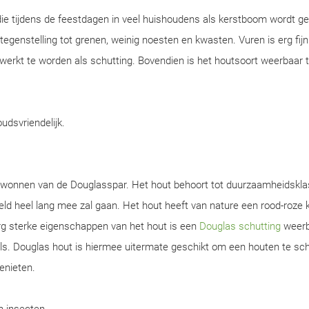
ie tijdens de feestdagen in veel huishoudens als kerstboom wordt ge
n tegenstelling tot grenen, weinig noesten en kwasten. Vuren is erg fijn
werkt te worden als schutting. Bovendien is het houtsoort weerbaar 
oudsvriendelijk.
gewonnen van de Douglasspar. Het hout behoort tot duurzaamheidskla
d heel lang mee zal gaan. Het hout heeft van nature een rood-roze k
rg sterke eigenschappen van het hout is een
Douglas schutting
weerb
s. Douglas hout is hiermee uitermate geschikt om een houten te sch
enieten.