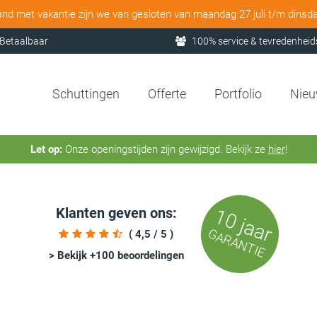
and met vakantie zijn we van gesloten van maandag 27 juli t/m dinsd
Betaalbaar
100% service & tevredenheid
Schuttingen
Offerte
Portfolio
Nie
Let op:
Onze openingstijden zijn gewijzigd. Bekijk ze
hier
!
Klanten geven ons:
10 jaar
GARANTIE
( 4,5 / 5 )
> Bekijk +100 beoordelingen