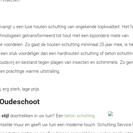
en insecten.
tvangt u een luxe houten schutting van ongekende topkwaliteit. Het 
chnologieën getransformeerd tot hout met een bijzondere mate van
e voordelen. Zo gaat de houten schutting minimaal 25 jaar mee, is he
en een stuk voordeliger dan een hardhouten schutting of beton schuttin
houdsvrij en bestand tegen plagen van insecten en schimmels. Zo gen
en prachtige warme uitstraling.
rg sterk, lage prijs.
n Oudeschoot
stijl
doortrekken in uw tuin? Een
beton schutting
metselde muur en geeft uw tuin een moderne touch. Schutting Service