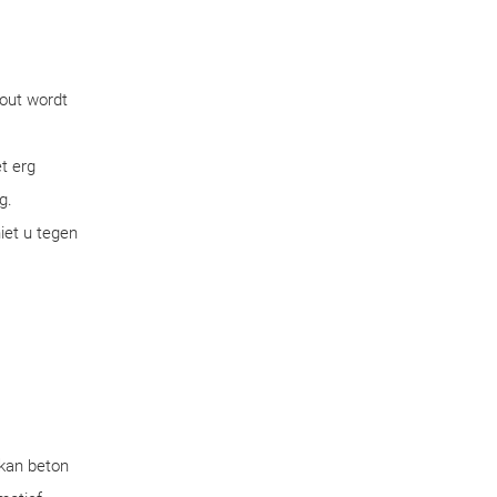
hout wordt
t erg
g.
iet u tegen
 kan beton