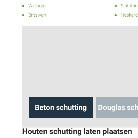
Wjelsryp
Sint Ann
Britswert
Haskerdi
hutting
Beton schutting
Douglas sch
Houten schutting laten plaatsen