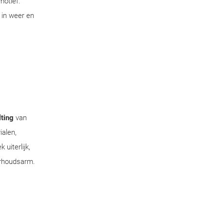
motief.
 in weer en
ting
van
ialen,
uiterlijk,
erhoudsarm.