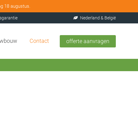
ag 18 augustus.
sgarantie
Nederland & België
uwbouw
Contact
offerte aanvragen