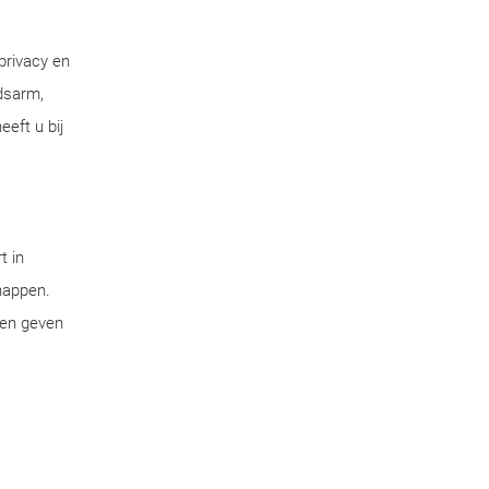
privacy en
dsarm,
eft u bij
t in
chappen.
pen geven