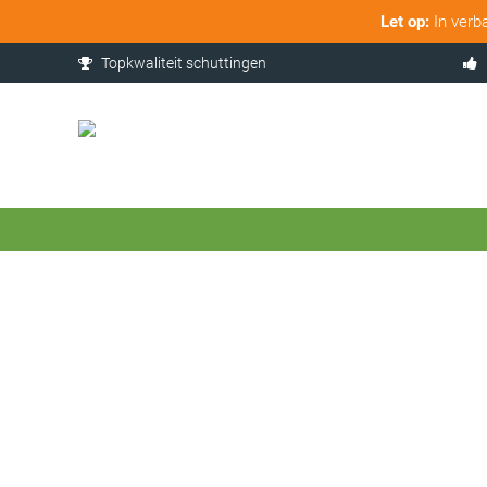
Let op:
In verb
Topkwaliteit schuttingen