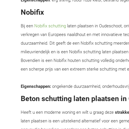
Eigenschappen
: erg stevig, rood/ roze kleur, bestand teg
Nobifix
Bij een
Nobifix schutting
laten plaatsen in Oudeschoot, on
verkregen van Europees naaldhout en met innovatieve te
duurzaamheid. Dit geeft de een Nobifix schutting meerder
milieuvriendelijk en is een Nobifix schutting laten plaats
Bovendien is een Nobifix houten schutting volledig onder
een scherpe prijs van een extreem sterke schutting met e
Eigenschappen:
ongekende duurzaamheid, onderhoudsvrij, e
Beton schutting laten plaatsen i
Heeft u een moderne woning en wilt u graag deze
strakke 
laten plaatsen is een uitstekend alternatief voor een ge