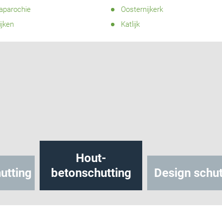
aparochie
Oosternijkerk
jken
Katlijk
Hout-
utting
betonschutting
Design schut