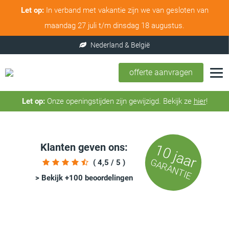
Let op:
In verband met vakantie zijn we van gesloten van
maandag 27 juli t/m dinsdag 18 augustus.
offerte aanvragen
Let op:
Onze openingstijden zijn gewijzigd. Bekijk ze
hier
!
Klanten geven ons:
10 jaar
GARANTIE
( 4,5 / 5 )
> Bekijk +100 beoordelingen