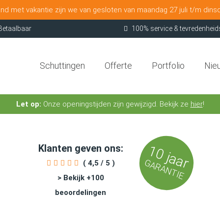
nd met vakantie zijn we van gesloten van maandag 27 juli t/m dins
Betaalbaar
100% service & tevredenheid
Schuttingen
Offerte
Portfolio
Nie
Let op:
Onze openingstijden zijn gewijzigd. Bekijk ze
hier
!
Klanten geven ons:
10 jaar
GARANTIE
( 4,5 / 5 )
> Bekijk +100
beoordelingen