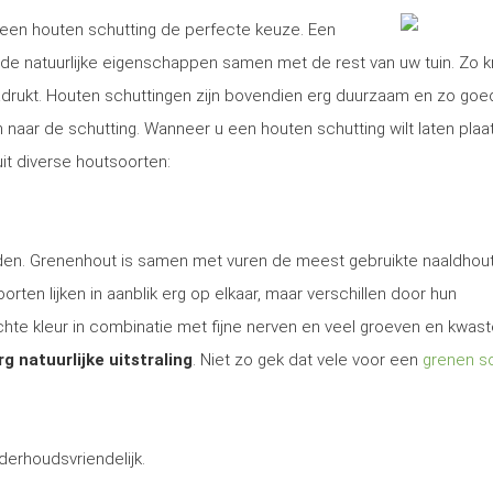
is een houten schutting de perfecte keuze. Een
e natuurlijke eigenschappen samen met de rest van uw tuin. Zo kr
nadrukt. Houten schuttingen zijn bovendien erg duurzaam en zo goe
aar de schutting. Wanneer u een houten schutting wilt laten plaa
it diverse houtsoorten:
 den. Grenenhout is samen met vuren de meest gebruikte naaldhout
rten lijken in aanblik erg op elkaar, maar verschillen door hun
te kleur in combinatie met fijne nerven en veel groeven en kwas
rg natuurlijke uitstraling
. Niet zo gek dat vele voor een
grenen sc
derhoudsvriendelijk.