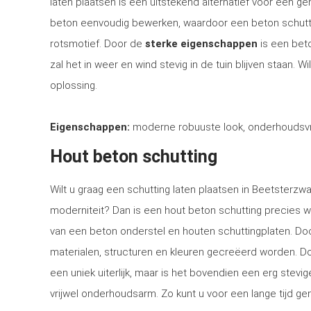
laten plaatsen is een uitstekend alternatief voor een 
beton eenvoudig bewerken, waardoor een beton schutti
rotsmotief. Door de
sterke eigenschappen
is een bet
zal het in weer en wind stevig in de tuin blijven staan. 
oplossing.
Eigenschappen:
moderne robuuste look, onderhoudsvri
Hout beton schutting
Wilt u graag een schutting laten plaatsen in Beetsterzwa
moderniteit? Dan is een hout beton schutting precies w
van een beton onderstel en houten schuttingplaten. Doo
materialen, structuren en kleuren gecreëerd worden. Doo
een uniek uiterlijk, maar is het bovendien een erg stev
vrijwel onderhoudsarm. Zo kunt u voor een lange tijd gen