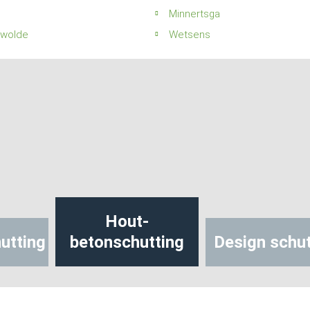
Minnertsga
twolde
Wetsens
Hout-
betonschutting
Design schutting