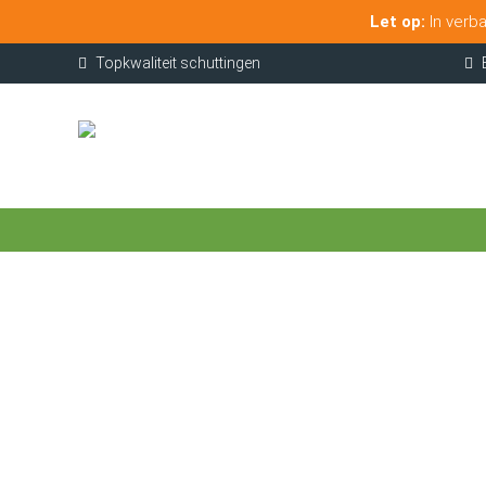
Let op:
In verba
Topkwaliteit schuttingen