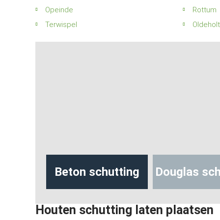
Opeinde
Rottum
Terwispel
Oldehol
g
Beton schutting
Douglas schutting
Houten schutting laten plaatsen