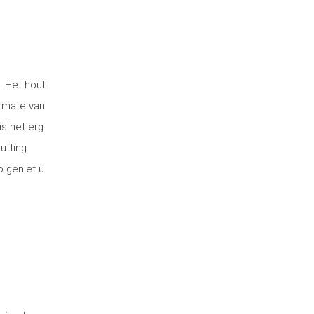
. Het hout
 mate van
is het erg
utting.
o geniet u