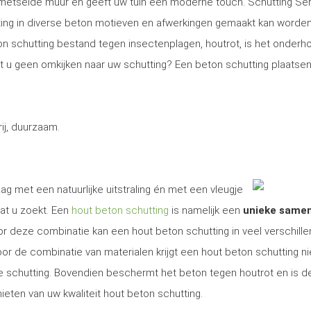
gemetselde muur en geeft uw tuin een moderne touch. Schutting Se
ng in diverse beton motieven en afwerkingen gemaakt kan worden
on schutting bestand tegen insectenplagen, houtrot, is het onder
Wilt u geen omkijken naar uw schutting? Een beton schutting plaatsen
j, duurzaam.
ag met een natuurlijke uitstraling én met een vleugje
at u zoekt. Een
hout beton schutting
is namelijk een
unieke same
r deze combinatie kan een hout beton schutting in veel verschill
r de combinatie van materialen krijgt een hout beton schutting ni
ige schutting. Bovendien beschermt het beton tegen houtrot en is d
ieten van uw kwaliteit hout beton schutting.