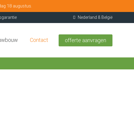
dag 18 augustus.
sgarantie
Nederland & België
uwbouw
Contact
offerte aanvragen