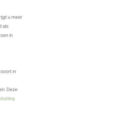
ijgt u meer
d als
tsen in
soort in
ten. Deze
hutting