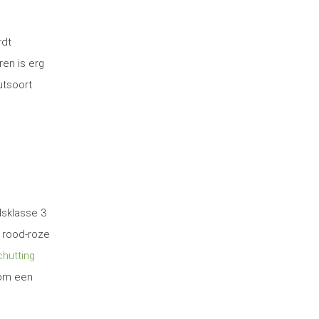
rdt
ren is erg
utsoort
dsklasse 3
 rood-roze
hutting
 om een