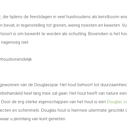
, die tijdens de feestdagen in veel huishoudens als kerstboom wo
 en bevat, in tegenstelling tot grenen, weinig noesten en kwasten. Vu
utsoort is om bewerkt te worden als schutting. Bovendien is het ho
 nagenoeg niet.
erhoudsvriendelijk.
t gewonnen van de Douglasspar. Het hout behoort tot duurzaamhei
nbehandeld heel lang mee zal gaan. Het hout heeft van nature een
. Door de erg sterke eigenschappen van het hout is een
Douglas sc
secten en schimmels. Douglas hout is hiermee uitermate geschikt
waar u jarenlang van kunt genieten.