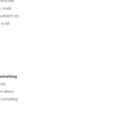
rvice kan
, zoals
houdsarm en
 is dé
nsmelting
ende
et alleen
e schutting