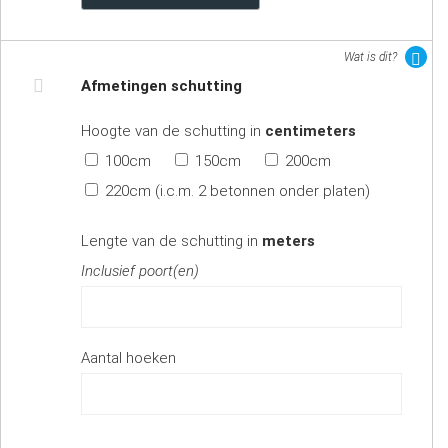
Wat is dit?
Afmetingen schutting
Hoogte van de schutting in
centimeters
100cm
150cm
200cm
220cm (i.c.m. 2 betonnen onder platen)
Lengte van de schutting in
meters
Inclusief poort(en)
Aantal hoeken