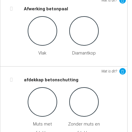
Wat is dit?
Afwerking betonpaal
Vlak
Diamantkop
Wat is dit?
afdekkap betonschutting
Muts met
Zonder muts en