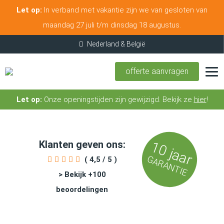
Let op:
In verband met vakantie zijn we van gesloten van
maandag 27 juli t/m dinsdag 18 augustus.
offerte aanvragen
Let op:
Onze openingstijden zijn gewijzigd. Bekijk ze
hier
!
Klanten geven ons:
10 jaar
GARANTIE
( 4,5 / 5 )
> Bekijk +100
beoordelingen