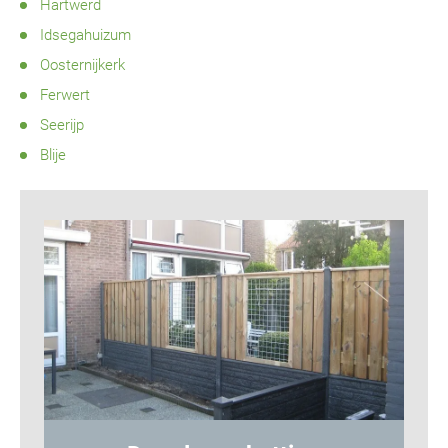
Hartwerd
Idsegahuizum
Oosternijkerk
Ferwert
Seerijp
Blije