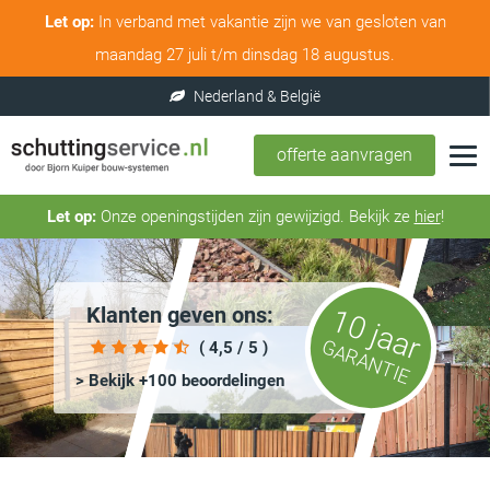
Let op:
In verband met vakantie zijn we van gesloten van
maandag 27 juli t/m dinsdag 18 augustus.
offerte aanvragen
Let op:
Onze openingstijden zijn gewijzigd. Bekijk ze
hier
!
Klanten geven ons:
10 jaar
GARANTIE
( 4,5 / 5 )
> Bekijk +100 beoordelingen