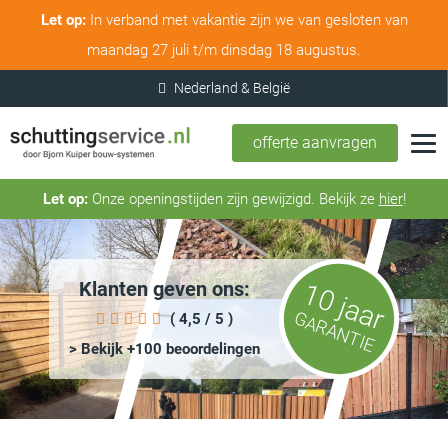
Let op:
In verband met vakantie zijn we van gesloten van
maandag 27 juli t/m dinsdag 18 augustus.
offerte aanvragen
Let op:
Onze openingstijden zijn gewijzigd. Bekijk ze
hier
!
Klanten geven ons:
10 jaar
GARANTIE
( 4,5 / 5 )
> Bekijk +100 beoordelingen