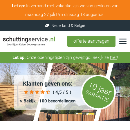
Let op:
In verband met vakantie zijn we van gesloten van
maandag 27 juli t/m dinsdag 18 augustus.
offerte aanvragen
Let op:
Onze openingstijden zijn gewijzigd. Bekijk ze
hier
!
Klanten geven ons:
10 jaar
GARANTIE
( 4,5 / 5 )
> Bekijk +100 beoordelingen