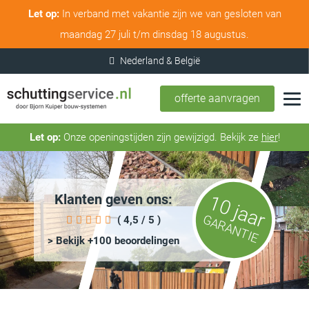
Let op:
In verband met vakantie zijn we van gesloten van
maandag 27 juli t/m dinsdag 18 augustus.
offerte aanvragen
Let op:
Onze openingstijden zijn gewijzigd. Bekijk ze
hier
!
Klanten geven ons:
10 jaar
GARANTIE
( 4,5 / 5 )
> Bekijk +100 beoordelingen