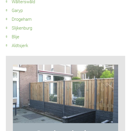
Wâlterswâld
Garyp
Drogeham
Slijkenburg
Blije
Aldtsjerk