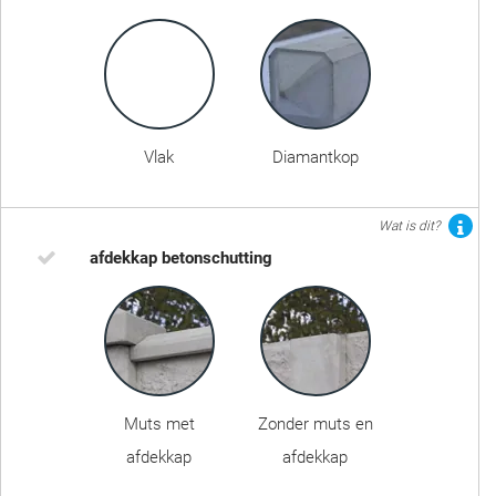
Vlak
Diamantkop
Wat is dit?
afdekkap betonschutting
Muts met
Zonder muts en
afdekkap
afdekkap