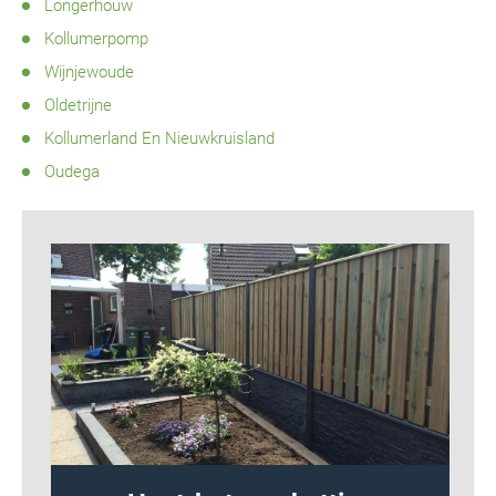
Longerhouw
Kollumerpomp
Wijnjewoude
Oldetrijne
Kollumerland En Nieuwkruisland
Oudega