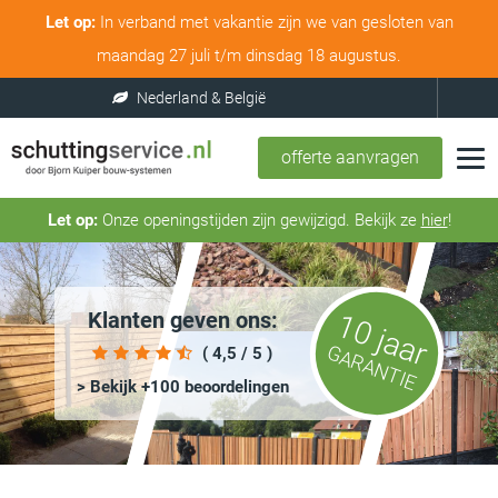
Let op:
In verband met vakantie zijn we van gesloten van
maandag 27 juli t/m dinsdag 18 augustus.
Nederland & België
offerte aanvragen
Let op:
Onze openingstijden zijn gewijzigd. Bekijk ze
hier
!
Klanten geven ons:
10 jaar
GARANTIE
( 4,5 / 5 )
> Bekijk +100 beoordelingen