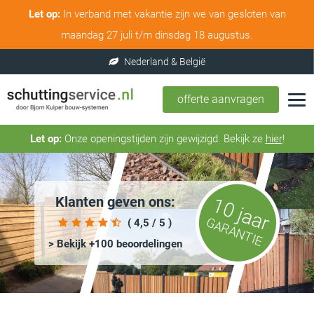
Let op:
In verband met vakantie zijn we van gesloten van
maandag 27 juli t/m dinsdag 18 augustus.
offerte aanvragen
Let op:
Onze openingstijden zijn gewijzigd. Bekijk ze
hier
!
Klanten geven ons:
10 jaar
GARANTIE
( 4,5 / 5 )
> Bekijk +100 beoordelingen