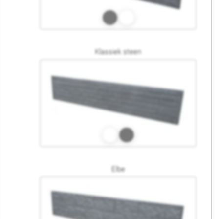
Klassiek steen
Elbe