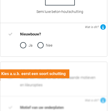
Semi luxe beton-houtschutting
Wat is dit?
Nieuwbouw?
Ja
Nee
02. Motief en kleur
Maak een keuze uit de onderstaande motieven
en kleuropties
Wat is dit?
Motief van uw onderplaten