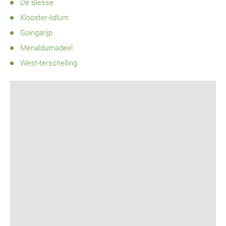
De Blesse
Klooster-lidlum
Goingarijp
Menaldumadeel
West-terschelling