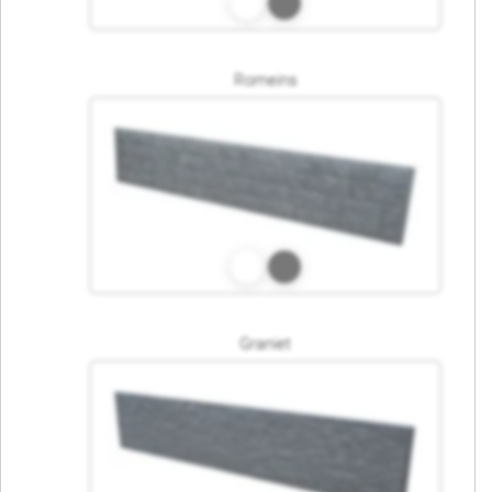
Romeins
Graniet