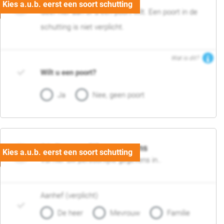
Geef hier aan of u een poort wilt. Een poort in de
schutting is niet verplicht.
Wat is dit?
Wilt u een poort?
Ja
Nee, geen poort
06. Persoonlijke gegevens
Vul hier uw persoonlijke gegevens in..
Aanhef (verplicht)
De heer
Mevrouw
Familie