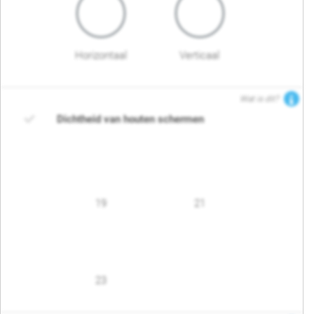
Horizontaal
Verticaal
Wat is dit?
Dichtheid van houten schermen
19
21
23