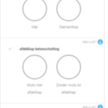
Vlak
Diamantkop
Wat is dit?
afdekkap betonschutting
Muts met
Zonder muts en
afdekkap
afdekkap
Wat is dit?