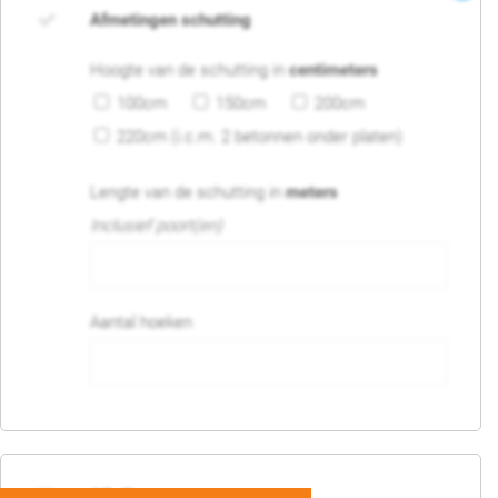
Afmetingen schutting
Hoogte van de schutting in
centimeters
100cm
150cm
200cm
220cm (i.c.m. 2 betonnen onder platen)
Lengte van de schutting in
meters
Inclusief poort(en)
Aantal hoeken
05. Poort