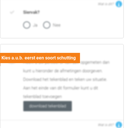
Wat is dit?
Siervak?
Ja
Nee
04. Afmetingen
Heeft u uw perceel of tuin zelf opgemeten dan
kunt u hieronder de afmetingen doorgeven.
Download het tekenblad en teken uw situatie.
Aan het einde van dit formulier kunt u dit
tekenblad toevoegen
download tekenblad
Wat is dit?