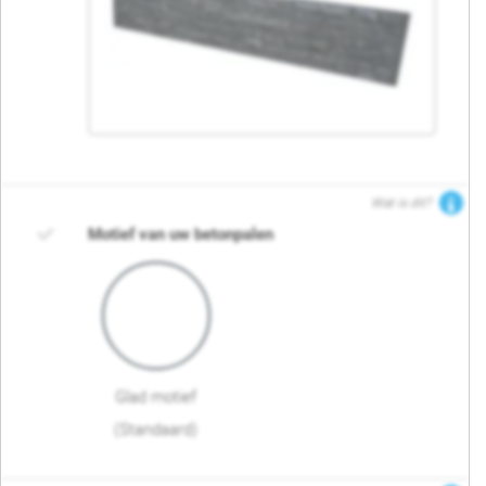
Wat is dit?
Motief van uw betonpalen
Glad motief
(Standaard)