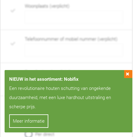
Woonplaats (verplicht)
Telefoonnummer of mobiel nummer (verplicht)
E-mail adres (verplicht)
NIEUW in het assortiment: Nobifix
Een revolutionaire houten schutting van ongekende
duurzaamheid, met een luxe hardhout uitstraling en
Wanneer mag de schutting geplaatst worden?
scherpe prijs.
(verplicht)
Meer informatie
Geen voorkeur
Specifieke maand
Per direct