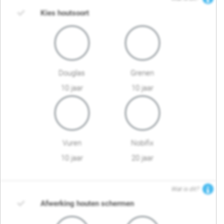
Kies houtsoort
Douglas
Grenen
10 jaar
10 jaar
Vuren
Nobifix
10 jaar
20 jaar
Wat is dit?
Afwerking houten schermen