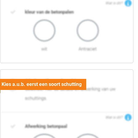
Wat is dit?
kleur van de betonpalen
wit
Antraciet
03. Detail en afwerking
Selecteer hier de details en afwerking van uw
schuttings.
Wat is dit?
Afwerking betonpaal