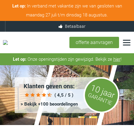
Let op:
In verband met vakantie zijn we van gesloten van
maandag 27 juli t/m dinsdag 18 augustus.
Betaalbaar
offerte aanvragen
Let op:
Onze openingstijden zijn gewijzigd. Bekijk ze
hier
!
Klanten geven ons:
10 jaar
GARANTIE
( 4,5 / 5 )
> Bekijk +100 beoordelingen