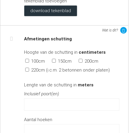
tekenblad toevoegen
download tekenblad
Wat is dit?
Afmetingen schutting
Hoogte van de schutting in
centimeters
100cm
150cm
200cm
220cm (i.c.m. 2 betonnen onder platen)
Lengte van de schutting in
meters
Inclusief poort(en)
Aantal hoeken