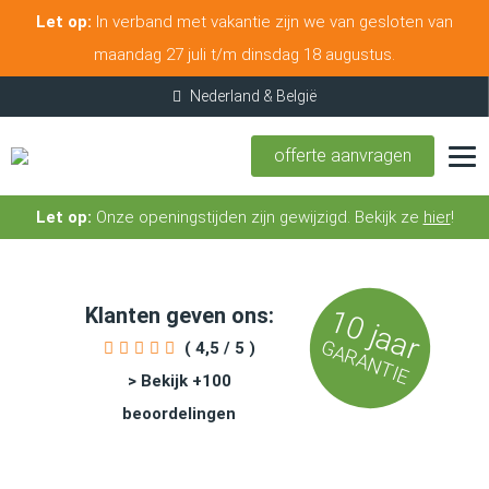
Let op:
In verband met vakantie zijn we van gesloten van
maandag 27 juli t/m dinsdag 18 augustus.
offerte aanvragen
Let op:
Onze openingstijden zijn gewijzigd. Bekijk ze
hier
!
Klanten geven ons:
10 jaar
GARANTIE
( 4,5 / 5 )
> Bekijk +100
beoordelingen