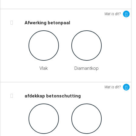
Wat is dit?
Afwerking betonpaal
Vlak
Diamantkop
Wat is dit?
afdekkap betonschutting