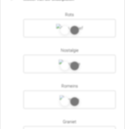
Rots
Nostalgie
Romeins
Graniet