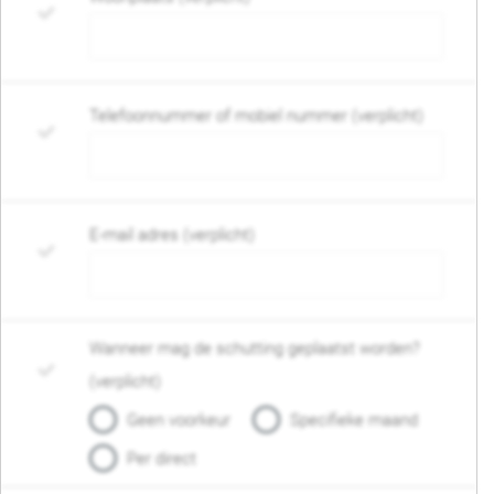
Telefoonnummer of mobiel nummer (verplicht)
E-mail adres (verplicht)
Wanneer mag de schutting geplaatst worden?
(verplicht)
Geen voorkeur
Specifieke maand
Per direct