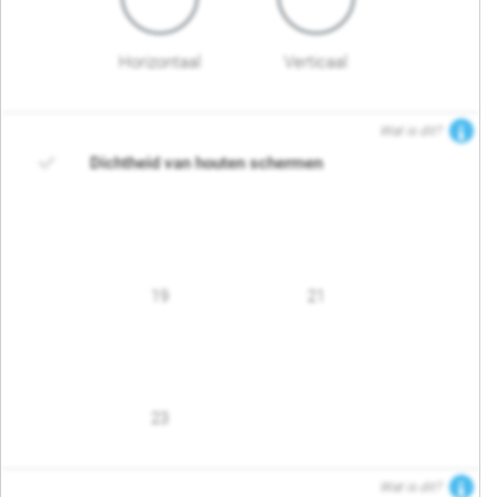
Horizontaal
Verticaal
Wat is dit?
Dichtheid van houten schermen
19
21
23
Wat is dit?