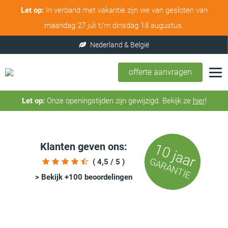
Let op:
In verband met vakantie zijn we van gesloten van
maandag 27 juli t/m dinsdag 18 augustus.
offerte aanvragen
Let op:
Onze openingstijden zijn gewijzigd. Bekijk ze
hier
!
Klanten geven ons:
10 jaar
GARANTIE
( 4,5 / 5 )
> Bekijk +100 beoordelingen