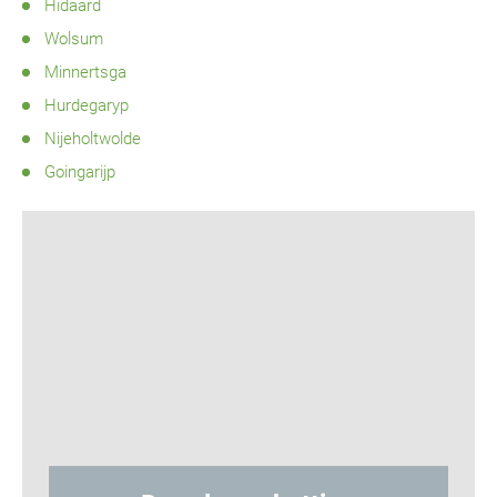
Hidaard
Wolsum
Minnertsga
Hurdegaryp
Nijeholtwolde
Goingarijp