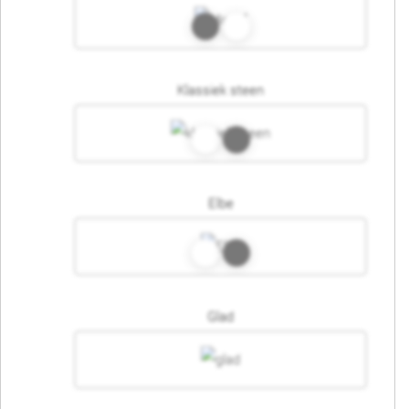
Klassiek steen
Elbe
Glad