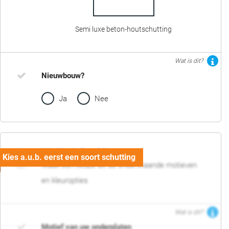
Semi luxe beton-houtschutting
Wat is dit?
Nieuwbouw?
Ja
Nee
02. Motief en kleur
Maak een keuze uit de onderstaande motieven
en kleuropties
Wat is dit?
Motief van uw onderplaten