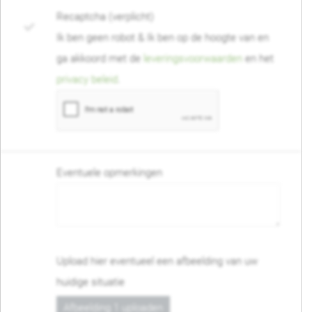
Recaptcha (verplicht)
Ik ben geen robot & Ik ben op de hoogte van en
ga akkoord met de
leveringsvoorwaarden
en het
privacy beleid
.
Eventuele opmerkingen
Upload hier eventueel een afbeelding van uw
huidige situatie
Afbeelding 1 uploaden