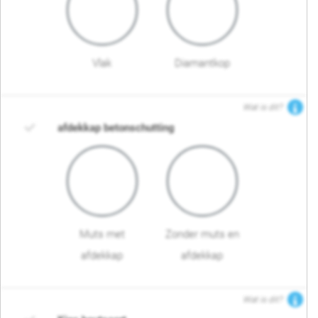
Vlak
Diamantkop
Wat is dit?
afdekkap betonschutting
Muts met
Zonder muts en
afdekkap
afdekkap
Wat is dit?