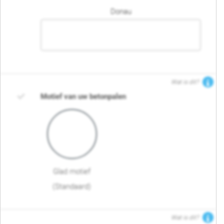
Donau
Wat is dit?
Motief van uw betonpalen
Glad motief
(Standaard)
Wat is dit?