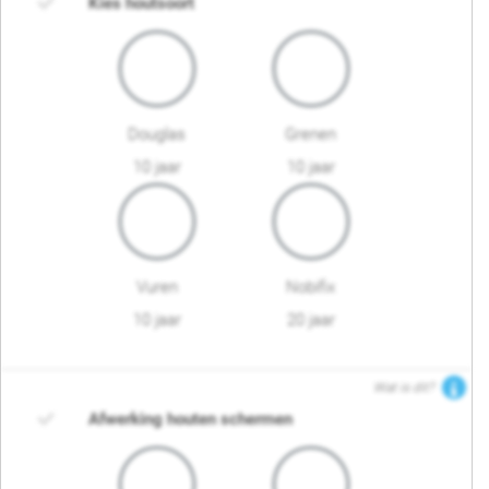
Kies houtsoort
Douglas
Grenen
10 jaar
10 jaar
Vuren
Nobifix
10 jaar
20 jaar
Wat is dit?
Afwerking houten schermen