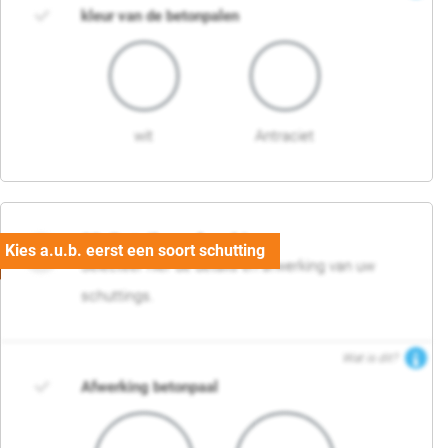
kleur van de betonpalen
wit
Antraciet
03. Detail en afwerking
Selecteer hier de details en afwerking van uw
schuttings.
Wat is dit?
Afwerking betonpaal