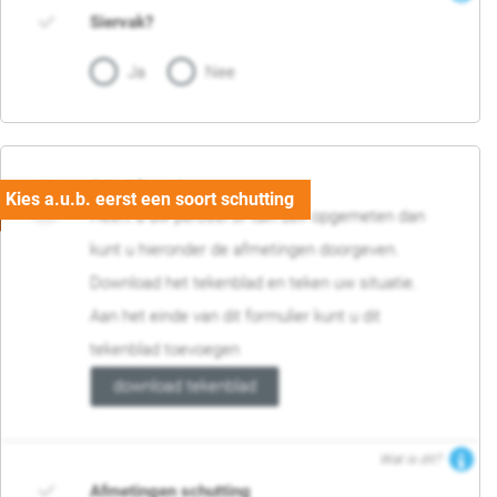
Siervak?
Ja
Nee
04. Afmetingen
Heeft u uw perceel of tuin zelf opgemeten dan
kunt u hieronder de afmetingen doorgeven.
Download het tekenblad en teken uw situatie.
Aan het einde van dit formulier kunt u dit
tekenblad toevoegen
download tekenblad
Wat is dit?
Afmetingen schutting