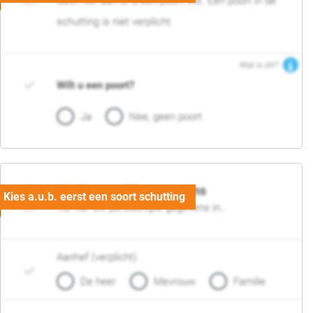
Geef hier aan of u een poort wilt. Een poort in de
schutting is niet verplicht.
Wat is dit?
Wilt u een poort?
Ja
Nee, geen poort
06. Persoonlijke gegevens
Vul hier uw persoonlijke gegevens in..
Aanhef (verplicht)
De heer
Mevrouw
Familie