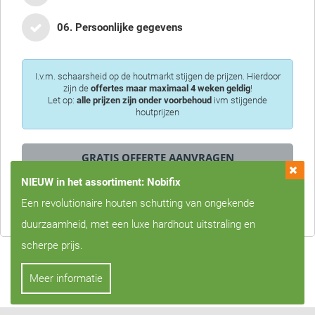
06. Persoonlijke gegevens
I.v.m. schaarsheid op de houtmarkt stijgen de prijzen. Hierdoor
zijn de
offertes maar maximaal 4 weken geldig
!
Let op:
alle prijzen zijn onder voorbehoud
ivm stijgende
houtprijzen
NIEUW in het assortiment: Nobifix
Privacy is voor ons erg belangrijk, we zullen uw gegevens nooit met
Een revolutionaire houten schutting van ongekende
derden delen!
duurzaamheid, met een luxe hardhout uitstraling en
scherpe prijs.
Meer informatie