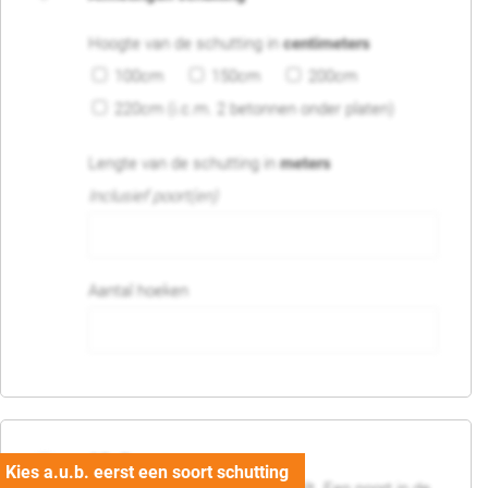
Hoogte van de schutting in
centimeters
100cm
150cm
200cm
220cm (i.c.m. 2 betonnen onder platen)
Lengte van de schutting in
meters
Inclusief poort(en)
Aantal hoeken
05. Poort