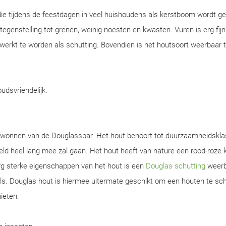
ie tijdens de feestdagen in veel huishoudens als kerstboom wordt ge
n tegenstelling tot grenen, weinig noesten en kwasten. Vuren is erg fijn
werkt te worden als schutting. Bovendien is het houtsoort weerbaar 
oudsvriendelijk.
gewonnen van de Douglasspar. Het hout behoort tot duurzaamheidskla
d heel lang mee zal gaan. Het hout heeft van nature een rood-roze k
rg sterke eigenschappen van het hout is een
Douglas schutting
weerb
s. Douglas hout is hiermee uitermate geschikt om een houten te sch
ieten.