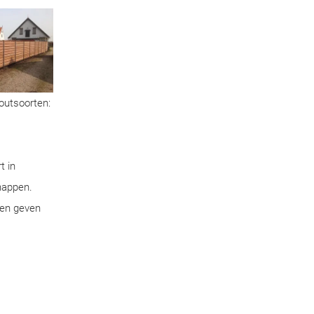
houtsoorten:
t in
chappen.
pen geven