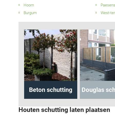
Hoorn
Paesen
Burgum
West-ter
hutting
Beton schutting
Douglas sch
Houten schutting laten plaatsen