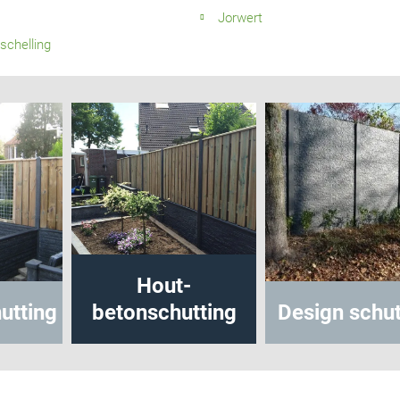
s
Jorwert
schelling
Hout-
utting
betonschutting
Design schut