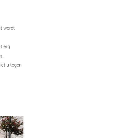
ut wordt
t erg
g.
iet u tegen