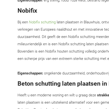
Eigenschappen
: erg stevig, rood/ roze kleur, bestand teg
Nobifix
Bij een
Nobifix schutting
laten plaatsen in Blauwhuis, ontv
verkregen van Europees naaldhout en met innovatieve te
duurzaamheid. Dit geeft de een Nobifix schutting meerder
milieuvriendelijk en is een Nobifix schutting laten plaats
Bovendien is een Nobifix houten schutting volledig onder
een scherpe prijs van een extreem sterke schutting met e
Eigenschappen:
ongekende duurzaamheid, onderhoudsvrij, e
Beton schutting laten plaatsen i
Heeft u een moderne woning en wilt u graag deze
strakke 
laten plaatsen is een uitstekend alternatief voor een ge