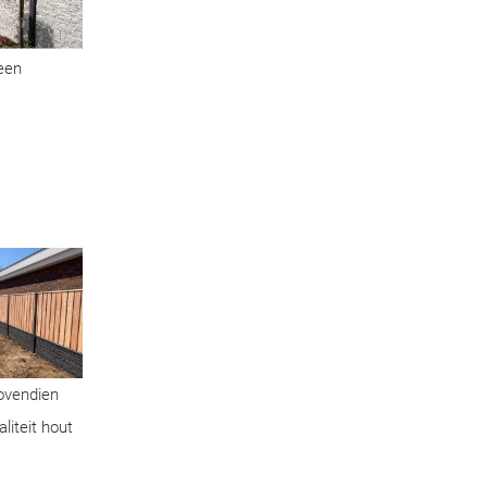
geen
Bovendien
liteit hout