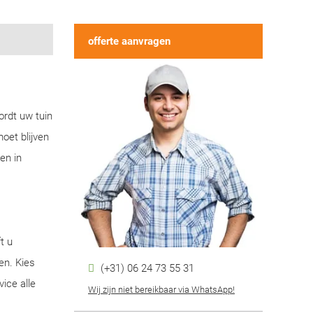
offerte aanvragen
ordt uw tuin
oet blijven
en in
t u
en. Kies
(+31) 06 24 73 55 31
ice alle
Wij zijn niet bereikbaar via WhatsApp!