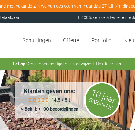
and met vakantie zijn we van gesloten van maandag 27 juli t/m dinsd
Betaalbaar
100% service & tevredenheid
Schuttingen
Offerte
Portfolio
Nie
Let op:
Onze openingstijden zijn gewijzigd. Bekijk ze
hier
!
Klanten geven ons:
10 jaar
GARANTIE
( 4,5 / 5 )
> Bekijk +100 beoordelingen