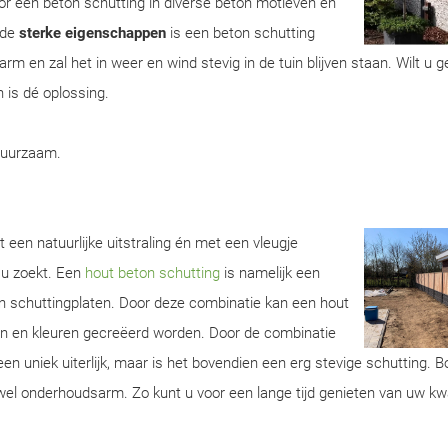
r een beton schutting in diverse beton motieven en
 de
sterke eigenschappen
is een beton schutting
m en zal het in weer en wind stevig in de tuin blijven staan. Wilt u 
 is dé oplossing.
duurzaam.
 een natuurlijke uitstraling én met een vleugje
 u zoekt. Een
hout beton schutting
is namelijk een
n schuttingplaten. Door deze combinatie kan een hout
ren en kleuren gecreëerd worden. Door de combinatie
een uniek uiterlijk, maar is het bovendien een erg stevige schutting. 
wel onderhoudsarm. Zo kunt u voor een lange tijd genieten van uw kwa