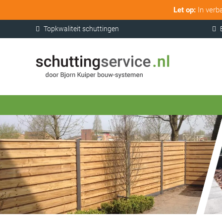
Let op:
In verb
Topkwaliteit schuttingen