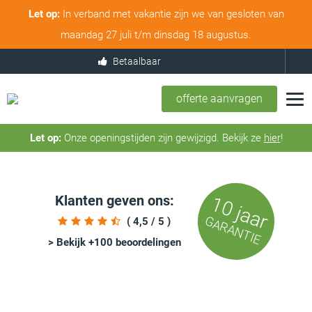
Let op:
In verband met vakantie zijn we van gesloten van
maandag 27 juli t/m dinsdag 18 augustus.
Betaalbaar
offerte aanvragen
Let op:
Onze openingstijden zijn gewijzigd. Bekijk ze
hier
!
Klanten geven ons:
10 jaar
GARANTIE
( 4,5 / 5 )
> Bekijk +100 beoordelingen