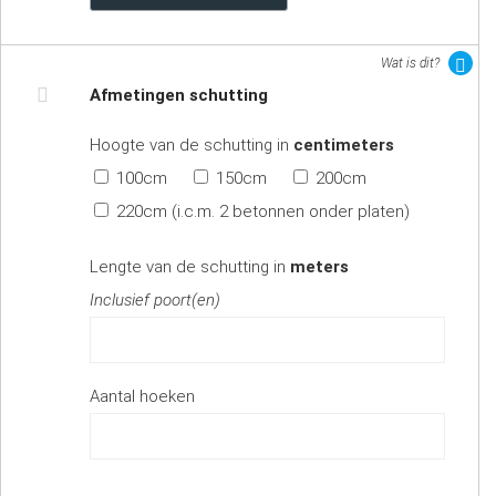
Wat is dit?
Afmetingen schutting
Hoogte van de schutting in
centimeters
100cm
150cm
200cm
220cm (i.c.m. 2 betonnen onder platen)
Lengte van de schutting in
meters
Inclusief poort(en)
Aantal hoeken