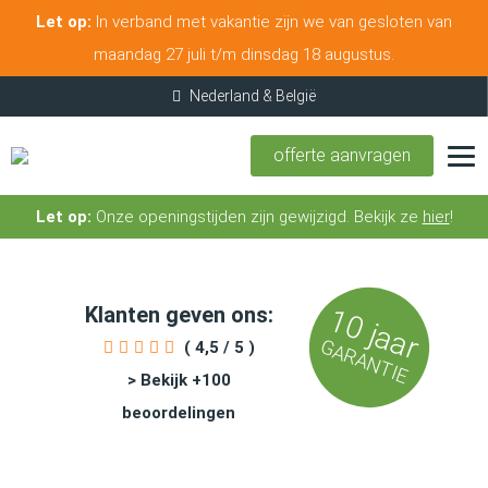
Let op:
In verband met vakantie zijn we van gesloten van
maandag 27 juli t/m dinsdag 18 augustus.
offerte aanvragen
Let op:
Onze openingstijden zijn gewijzigd. Bekijk ze
hier
!
Klanten geven ons:
10 jaar
GARANTIE
( 4,5 / 5 )
> Bekijk +100
beoordelingen