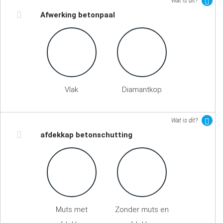
Wat is dit?
Afwerking betonpaal
Vlak
Diamantkop
Wat is dit?
afdekkap betonschutting
Muts met
Zonder muts en