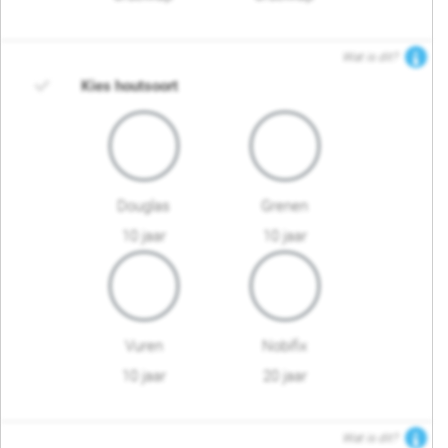
Wat is dit?
Kies houtsoort
Douglas
Grenen
10 jaar
10 jaar
Vuren
Nobifix
10 jaar
20 jaar
Wat is dit?