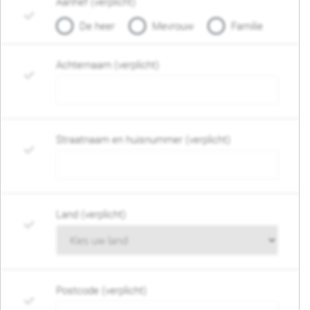
Aanhef (verplicht)
De heer
Mevrouw
Familie
Achternaam (verplicht)
Straatnaam en huisnummer (verplicht)
Land (verplicht)
Postcode (verplicht)