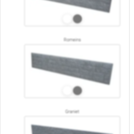
Romeins
Graniet