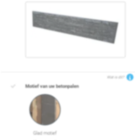
Wat is dit?
Motief van uw betonpalen
Glad motief