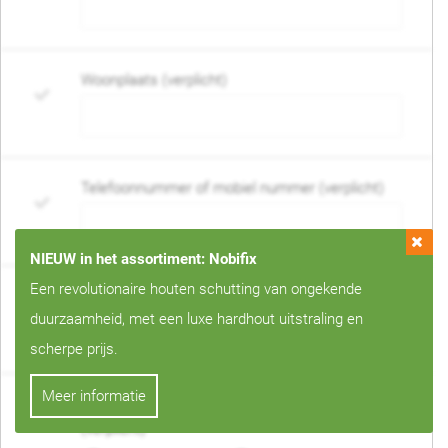
Woonplaats (verplicht)
Telefoonnummer of mobiel nummer (verplicht)
NIEUW in het assortiment: Nobifix
Een revolutionaire houten schutting van ongekende
E-mail adres (verplicht)
duurzaamheid, met een luxe hardhout uitstraling en
scherpe prijs.
Meer informatie
Wanneer mag de schutting geplaatst worden?
(verplicht)