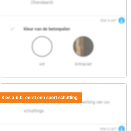
(Standaard)
Wat is dit?
kleur van de betonpalen
wit
Antraciet
03. Detail en afwerking
Selecteer hier de details en afwerking van uw
schuttings.
Wat is dit?