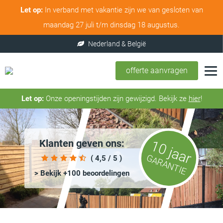
Let op:
In verband met vakantie zijn we van gesloten van
maandag 27 juli t/m dinsdag 18 augustus.
offerte aanvragen
Let op:
Onze openingstijden zijn gewijzigd. Bekijk ze
hier
!
Klanten geven ons:
10 jaar
GARANTIE
( 4,5 / 5 )
> Bekijk +100 beoordelingen