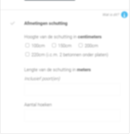
Wat is dit?
Afmetingen schutting
Hoogte van de schutting in
centimeters
100cm
150cm
200cm
220cm (i.c.m. 2 betonnen onder platen)
Lengte van de schutting in
meters
Inclusief poort(en)
Aantal hoeken