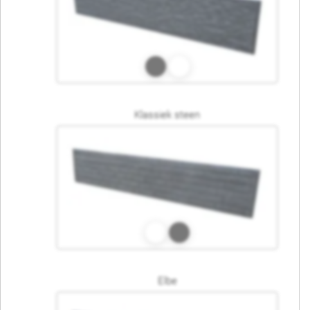
Klassiek steen
Elbe