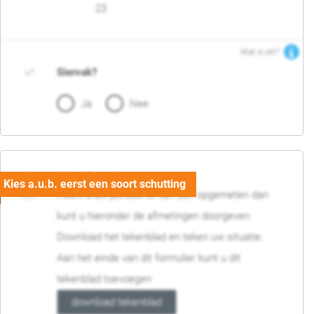
23
Wat is dit?
Siervak?
Ja
Nee
04. Afmetingen
Heeft u uw perceel of tuin zelf opgemeten dan
kunt u hieronder de afmetingen doorgeven.
Download het tekenblad en teken uw situatie.
Aan het einde van dit formulier kunt u dit
tekenblad toevoegen
download tekenblad