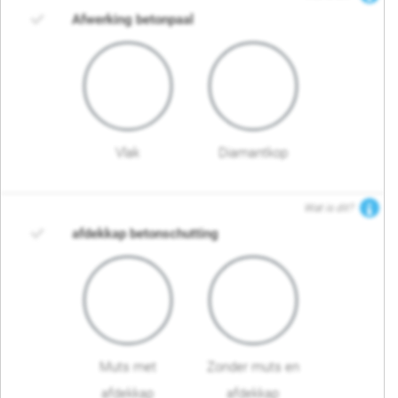
Afwerking betonpaal
Vlak
Diamantkop
Wat is dit?
afdekkap betonschutting
Muts met
Zonder muts en
afdekkap
afdekkap