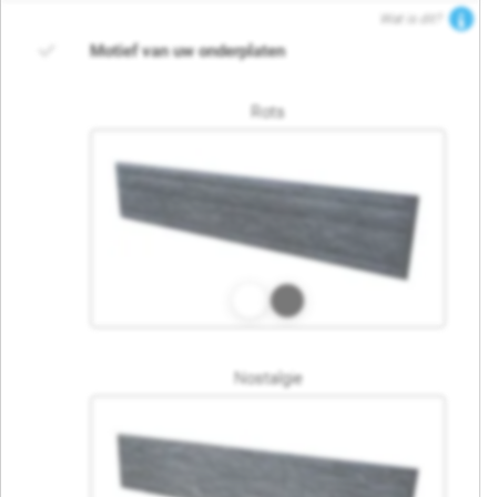
Wat is dit?
Motief van uw onderplaten
Rots
Nostalgie