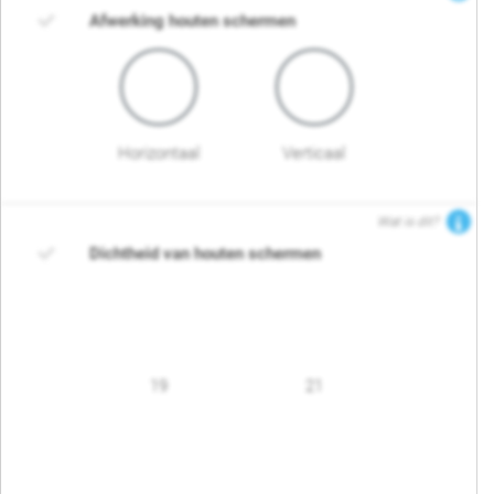
Afwerking houten schermen
Horizontaal
Verticaal
Wat is dit?
Dichtheid van houten schermen
19
21