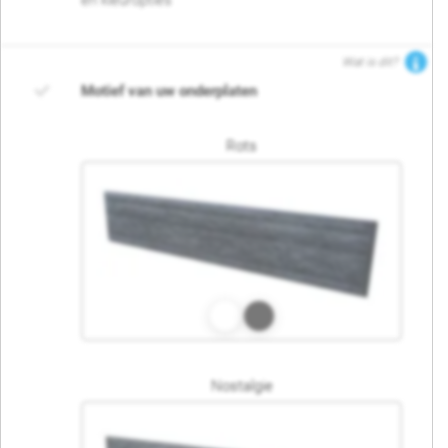
en kleuropties
Wat is dit?
Motief van uw onderplaten
Rots
Nostalgie