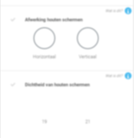
Wat is dit?
Afwerking houten schermen
Horizontaal
Verticaal
Wat is dit?
Dichtheid van houten schermen
19
21