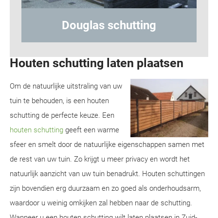
ng
Hout-betonschutting
Houten schutting laten plaatsen
Om de natuurlijke uitstraling van uw
tuin te behouden, is een houten
schutting de perfecte keuze. Een
houten schutting
geeft een warme
sfeer en smelt door de natuurlijke eigenschappen samen met
de rest van uw tuin. Zo krijgt u meer privacy en wordt het
natuurlijk aanzicht van uw tuin benadrukt. Houten schuttingen
zijn bovendien erg duurzaam en zo goed als onderhoudsarm,
waardoor u weinig omkijken zal hebben naar de schutting.
Wanneer u een houten schutting wilt laten plaatsen in Zuid-