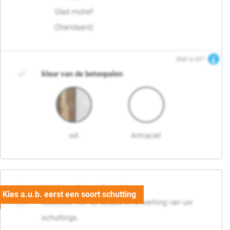
Glad motief
(Standaard)
Wat is dit?
kleur van de betonpalen
wit
Antraciet
03. Detail en afwerking
Selecteer hier de details en afwerking van uw
schuttings.