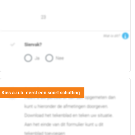
23
Wat is dit?
Siervak?
Ja
Nee
04. Afmetingen
Heeft u uw perceel of tuin zelf opgemeten dan
kunt u hieronder de afmetingen doorgeven.
Download het tekenblad en teken uw situatie.
Aan het einde van dit formulier kunt u dit
tekenblad toevoegen