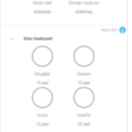
Muts met
Zonder muts en
afdekkap
afdekkap
Wat is dit?
Kies houtsoort
Douglas
Grenen
10 jaar
10 jaar
Vuren
Nobifix
10 jaar
20 jaar