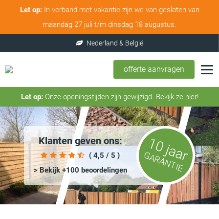
Let op:
In verband met vakantie zijn we van gesloten van
maandag 27 juli t/m dinsdag 18 augustus.
offerte aanvragen
Let op:
Onze openingstijden zijn gewijzigd. Bekijk ze
hier
!
Klanten geven ons:
10 jaar
GARANTIE
( 4,5 / 5 )
> Bekijk +100 beoordelingen