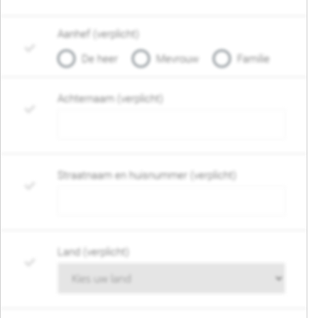
Aanhef (verplicht)
De heer
Mevrouw
Familie
Achternaam (verplicht)
Straatnaam en huisnummer (verplicht)
Land (verplicht)