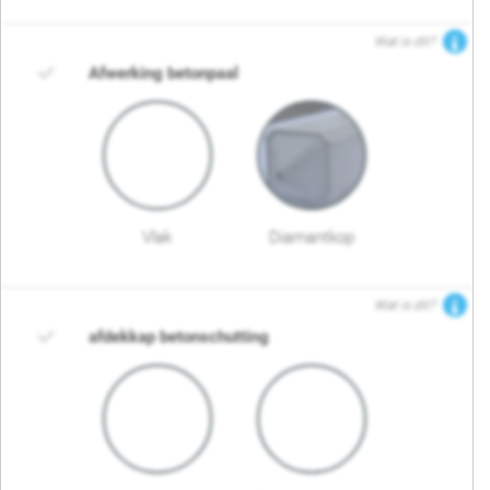
Wat is dit?
Afwerking betonpaal
Vlak
Diamantkop
Wat is dit?
afdekkap betonschutting