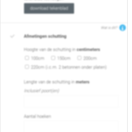
download tekenblad
Wat is dit?
Afmetingen schutting
Hoogte van de schutting in
centimeters
100cm
150cm
200cm
220cm (i.c.m. 2 betonnen onder platen)
Lengte van de schutting in
meters
Inclusief poort(en)
Aantal hoeken