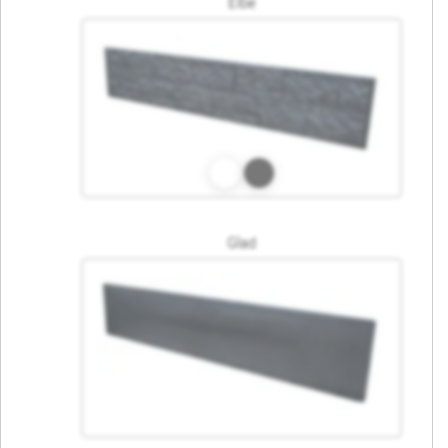
Elbe
Glad