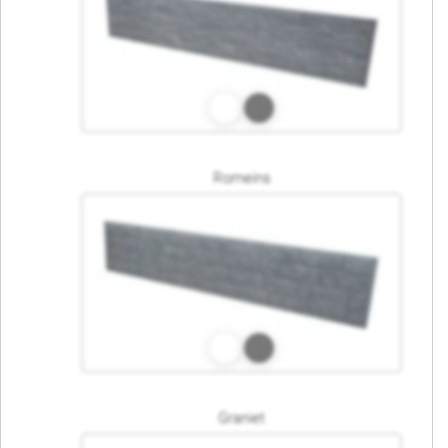
Romeins
Graniet