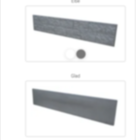
Elbe
Glad