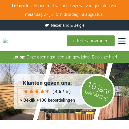
Let op:
In verband met vakantie zijn we van gesloten van
maandag 27 juli t/m dinsdag 18 augustus.
offerte aanvragen
Let op:
Onze openingstijden zijn gewijzigd. Bekijk ze
hier
!
Klanten geven ons:
10 jaar
GARANTIE
( 4,5 / 5 )
> Bekijk +100 beoordelingen