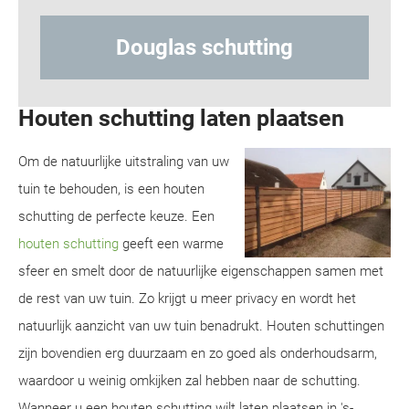
tting
Hout-betonschutting
Houten schutting laten plaatsen
Om de natuurlijke uitstraling van uw
tuin te behouden, is een houten
schutting de perfecte keuze. Een
houten schutting
geeft een warme
sfeer en smelt door de natuurlijke eigenschappen samen met
de rest van uw tuin. Zo krijgt u meer privacy en wordt het
natuurlijk aanzicht van uw tuin benadrukt. Houten schuttingen
zijn bovendien erg duurzaam en zo goed als onderhoudsarm,
waardoor u weinig omkijken zal hebben naar de schutting.
Wanneer u een houten schutting wilt laten plaatsen in 's-