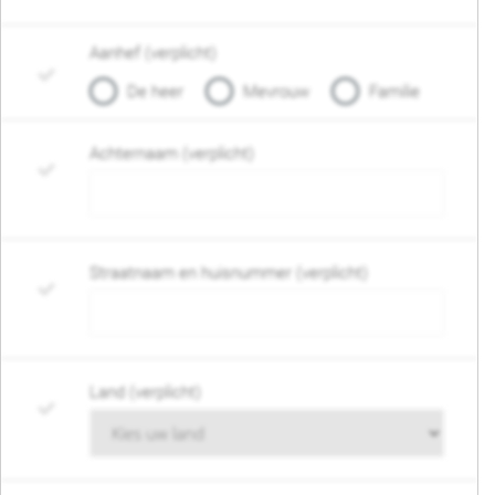
Aanhef (verplicht)
De heer
Mevrouw
Familie
Achternaam (verplicht)
Straatnaam en huisnummer (verplicht)
Land (verplicht)