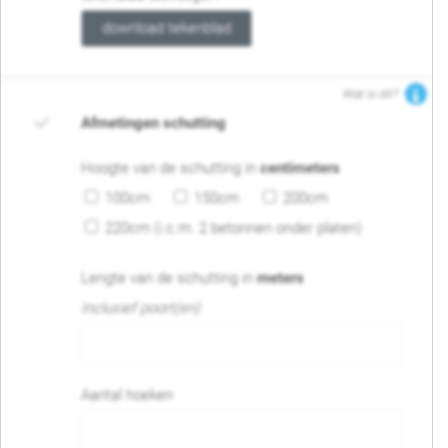
download tekenblad
Wat is dit?
Afmetingen schutting
Hoogte van de schutting in
centimeters
100cm
150cm
200cm
220cm (i.c.m. 2 betonnen onder platen)
Lengte van de schutting in
meters
Inclusief poort(en)
Aantal hoeken