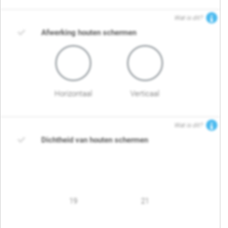
Wat is dit?
Afwerking houten schermen
Horizontaal
Verticaal
Wat is dit?
Dichtheid van houten schermen
19
21