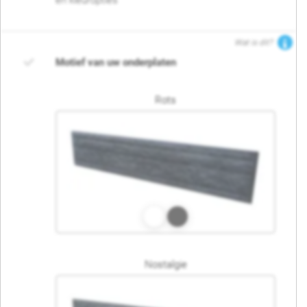
en kleuropties
Wat is dit?
Motief van uw onderplaten
Rots
Nostalgie