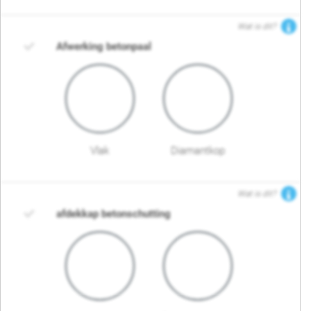
Wat is dit?
Afwerking betonpaal
Vlak
Diamantkop
Wat is dit?
afdekkap betonschutting