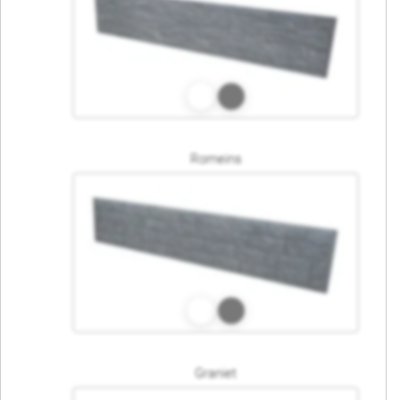
Romeins
Graniet