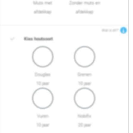
Muts met
Zonder muts en
afdekkap
afdekkap
Wat is dit?
Kies houtsoort
Douglas
Grenen
10 jaar
10 jaar
Vuren
Nobifix
10 jaar
20 jaar