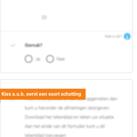
23
Wat is dit?
Siervak?
Ja
Nee
04. Afmetingen
Heeft u uw perceel of tuin zelf opgemeten dan
kunt u hieronder de afmetingen doorgeven.
Download het tekenblad en teken uw situatie.
Aan het einde van dit formulier kunt u dit
tekenblad toevoegen