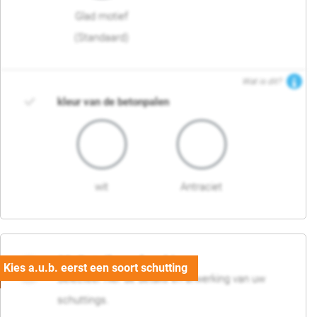
Glad motief
(Standaard)
Wat is dit?
kleur van de betonpalen
wit
Antraciet
03. Detail en afwerking
Selecteer hier de details en afwerking van uw
schuttings.