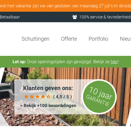
and met vakantie zijn we van gesloten van maandag 27 juli t/m dinsd
Betaalbaar
100% service & tevredenheid
Schuttingen
Offerte
Portfolio
Nie
Let op:
Onze openingstijden zijn gewijzigd. Bekijk ze
hier
!
Klanten geven ons:
10 jaar
GARANTIE
( 4,5 / 5 )
> Bekijk +100 beoordelingen