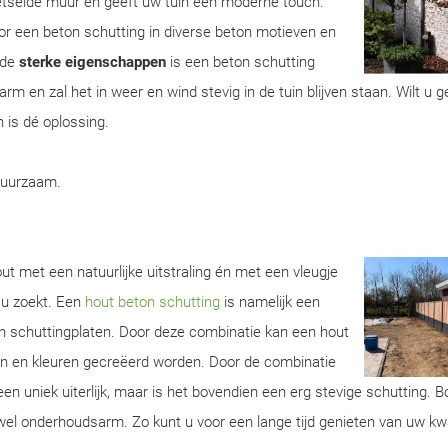
metselde muur en geeft uw tuin een moderne touch.
r een beton schutting in diverse beton motieven en
 de
sterke eigenschappen
is een beton schutting
m en zal het in weer en wind stevig in de tuin blijven staan. Wilt u 
 is dé oplossing.
duurzaam.
ut met een natuurlijke uitstraling én met een vleugje
 u zoekt. Een
hout beton schutting
is namelijk een
n schuttingplaten. Door deze combinatie kan een hout
ren en kleuren gecreëerd worden. Door de combinatie
een uniek uiterlijk, maar is het bovendien een erg stevige schutting. 
wel onderhoudsarm. Zo kunt u voor een lange tijd genieten van uw kwa