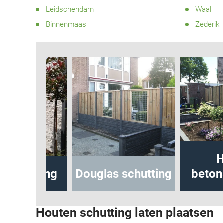
Leidschendam
Waal
Binnenmaas
Zederik
Hout-
utting
Douglas schutting
betonschu
Houten schutting laten plaatsen