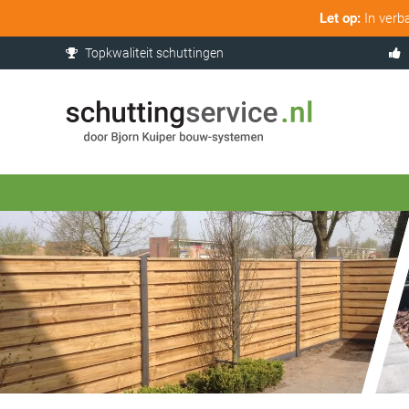
Let op:
In verb
Topkwaliteit schuttingen