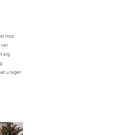
Het hout
 van
t erg
g.
iet u tegen