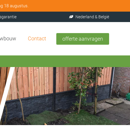
ag 18 augustus.
sgarantie
Nederland & België
uwbouw
Contact
offerte aanvragen