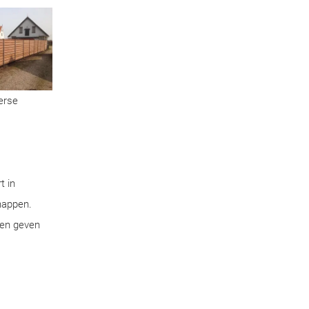
verse
t in
chappen.
pen geven