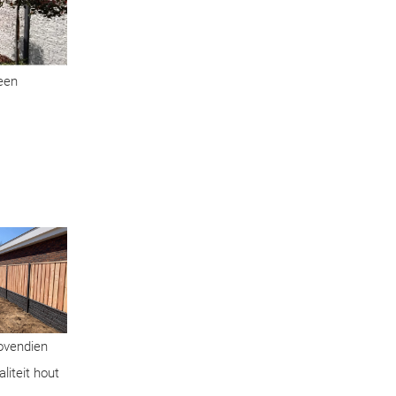
geen
Bovendien
liteit hout