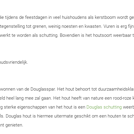
ie tijdens de feestdagen in veel huishoudens als kerstboom wordt ge
n tegenstelling tot grenen, weinig noesten en kwasten. Vuren is erg fijn
werkt te worden als schutting. Bovendien is het houtsoort weerbaar 
oudsvriendelijk.
gewonnen van de Douglasspar. Het hout behoort tot duurzaamheidskla
d heel lang mee zal gaan. Het hout heeft van nature een rood-roze k
rg sterke eigenschappen van het hout is een
Douglas schutting
weerb
s. Douglas hout is hiermee uitermate geschikt om een houten te sch
unt genieten.