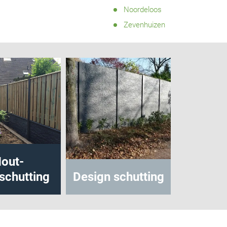
Noordeloos
Zevenhuizen
tting
Design schutting