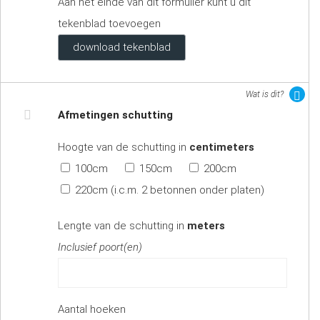
Aan het einde van dit formulier kunt u dit
tekenblad toevoegen
download tekenblad
Wat is dit?
Afmetingen schutting
Hoogte van de schutting in
centimeters
100cm
150cm
200cm
220cm (i.c.m. 2 betonnen onder platen)
Lengte van de schutting in
meters
Inclusief poort(en)
Aantal hoeken