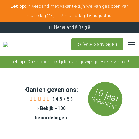
Let op:
In verband met vakantie zijn we van gesloten van
maandag 27 juli t/m dinsdag 18 augustus.
offerte aanvragen
Let op:
Onze openingstijden zijn gewijzigd. Bekijk ze
hier
!
Klanten geven ons:
10 jaar
GARANTIE
( 4,5 / 5 )
> Bekijk +100
beoordelingen