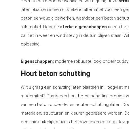
Heeft u een moderne woning en wilt u graag deze
strak
laten plaatsen is een uitstekend alternatief voor een 
beton eenvoudig bewerken, waardoor een beton schutti
rotsmotief. Door de
sterke eigenschappen
is een bet
zal het in weer en wind stevig in de tuin blijven staan. 
oplossing.
Eigenschappen:
moderne robuuste look, onderhoudsvri
Hout beton schutting
Wilt u graag een schutting laten plaatsen in Hoogvliet me
moderniteit? Dan is een hout beton schutting precies w
van een beton onderstel en houten schuttingplaten. Doo
materialen, structuren en kleuren gecreëerd worden. Doo
een uniek uiterlijk, maar is het bovendien een erg stev