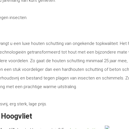
u jarenlang van kunt genieten.
tegen insecten.
tvangt u een luxe houten schutting van ongekende topkwaliteit. Het
technologieën getransformeerd tot hout met een bijzondere mate 
ere voordelen. Zo gaat de houten schutting minimaal 25 jaar mee, 
tsen een stuk voordeliger dan een hardhouten schutting of beton sch
erhoudsvrij en bestand tegen plagen van insecten en schimmels. Z
ng met een prachtige warme uitstraling.
, erg sterk, lage prijs.
 Hoogvliet