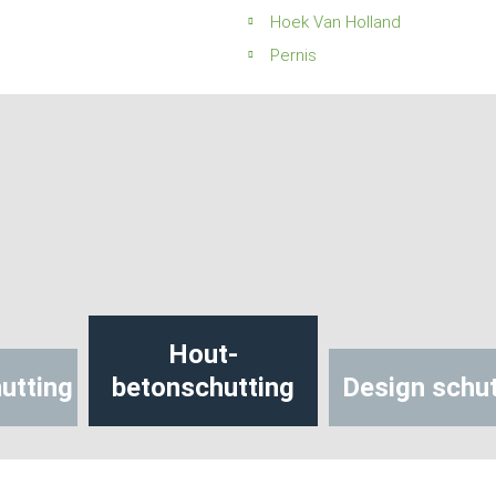
Hoek Van Holland
Pernis
Hout-
utting
betonschutting
Design schut