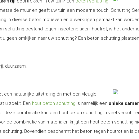
ke stijl
doortrekken in uw tuin? Een
beton schutting
gemetselde muur en geeft uw tuin een moderne touch. Schutting Se
ng in diverse beton motieven en afwerkingen gemaakt kan worden
on schutting bestand tegen insectenplagen, houtrot, is het onder
Wilt u geen omkijken naar uw schutting? Een beton schutting plaatsen
j, duurzaam.
t een natuurlijke uitstraling én met een vleugje
at u zoekt. Een
hout beton schutting
is namelijk een
unieke same
r deze combinatie kan een hout beton schutting in veel verschill
r de combinatie van materialen krijgt een hout beton schutting ni
ige schutting. Bovendien beschermt het beton tegen houtrot en is d