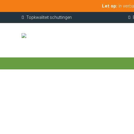
Let op:
In verba
Topkwaliteit schuttingen