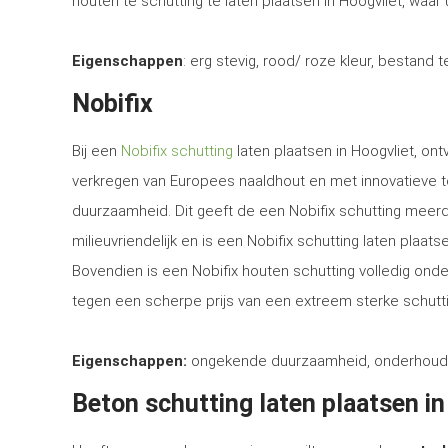
houten te schutting te laten plaatsen in Hoogvliet, waar 
Eigenschappen
: erg stevig, rood/ roze kleur, bestand 
Nobifix
Bij een
Nobifix schutting
laten plaatsen in Hoogvliet, on
verkregen van Europees naaldhout en met innovatieve 
duurzaamheid. Dit geeft de een Nobifix schutting meerd
milieuvriendelijk en is een Nobifix schutting laten plaa
Bovendien is een Nobifix houten schutting volledig ond
tegen een scherpe prijs van een extreem sterke schutti
Eigenschappen:
ongekende duurzaamheid, onderhoudsvrij
Beton schutting laten plaatsen in