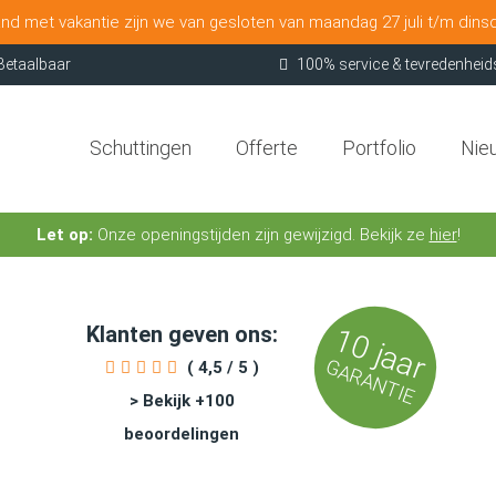
nd met vakantie zijn we van gesloten van maandag 27 juli t/m dins
Betaalbaar
100% service & tevredenheid
Schuttingen
Offerte
Portfolio
Nie
Let op:
Onze openingstijden zijn gewijzigd. Bekijk ze
hier
!
Klanten geven ons:
10 jaar
GARANTIE
( 4,5 / 5 )
> Bekijk +100
beoordelingen