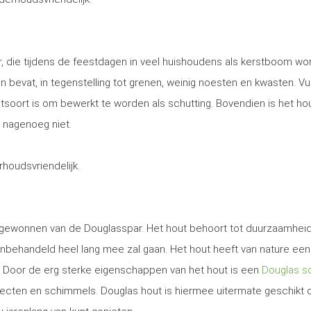
, die tijdens de feestdagen in veel huishoudens als kerstboom wo
 en bevat, in tegenstelling tot grenen, weinig noesten en kwasten. Vu
utsoort is om bewerkt te worden als schutting. Bovendien is het ho
 nagenoeg niet.
erhoudsvriendelijk.
t gewonnen van de Douglasspar. Het hout behoort tot duurzaamhei
nbehandeld heel lang mee zal gaan. Het hout heeft van nature een
. Door de erg sterke eigenschappen van het hout is een
Douglas sc
secten en schimmels. Douglas hout is hiermee uitermate geschikt