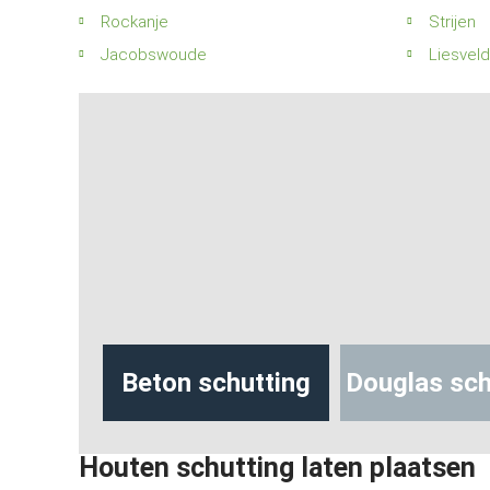
Rockanje
Strijen
Jacobswoude
Liesveld
hutting
Beton schutting
Douglas sch
Houten schutting laten plaatsen