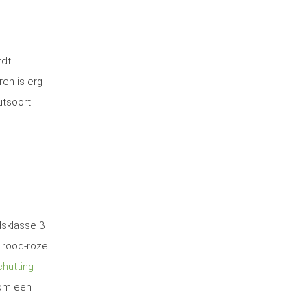
rdt
ren is erg
utsoort
dsklasse 3
 rood-roze
hutting
 om een