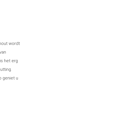
 hout wordt
van
is het erg
utting.
o geniet u