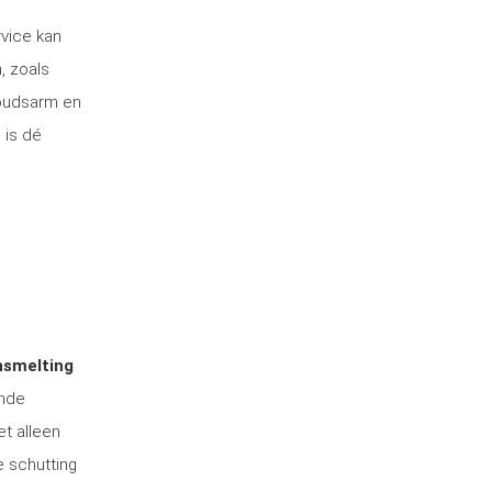
rvice kan
, zoals
houdsarm en
 is dé
nsmelting
ende
et alleen
e schutting