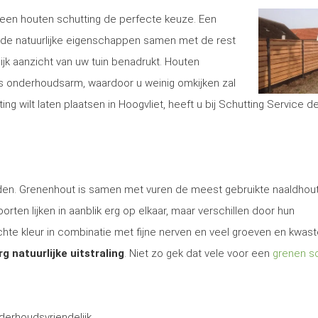
is een houten schutting de perfecte keuze. Een
de natuurlijke eigenschappen samen met de rest
lijk aanzicht van uw tuin benadrukt. Houten
s onderhoudsarm, waardoor u weinig omkijken zal
 wilt laten plaatsen in Hoogvliet, heeft u bij Schutting Service d
 den. Grenenhout is samen met vuren de meest gebruikte naaldhout
rten lijken in aanblik erg op elkaar, maar verschillen door hun
te kleur in combinatie met fijne nerven en veel groeven en kwas
rg natuurlijke uitstraling
. Niet zo gek dat vele voor een
grenen sc
derhoudsvriendelijk.