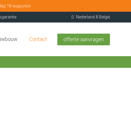
dag 18 augustus.
sgarantie
Nederland & België
uwbouw
Contact
offerte aanvragen