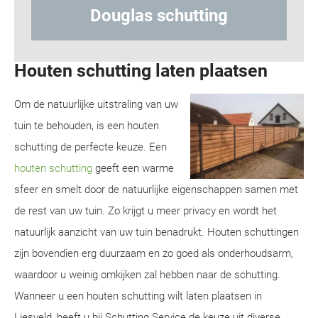
s schutting
Hout-betonschu
Houten schutting laten plaatsen
Om de natuurlijke uitstraling van uw
tuin te behouden, is een houten
schutting de perfecte keuze. Een
houten schutting
geeft een warme
sfeer en smelt door de natuurlijke eigenschappen samen met
de rest van uw tuin. Zo krijgt u meer privacy en wordt het
natuurlijk aanzicht van uw tuin benadrukt. Houten schuttingen
zijn bovendien erg duurzaam en zo goed als onderhoudsarm,
waardoor u weinig omkijken zal hebben naar de schutting.
Wanneer u een houten schutting wilt laten plaatsen in
Liesveld, heeft u bij Schutting Service de keuze uit diverse