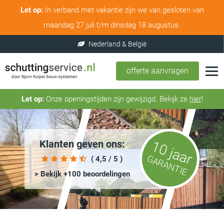
Let op:
In verband met vakantie zijn we van gesloten van
maandag 27 juli t/m dinsdag 18 augustus.
offerte aanvragen
Let op:
Onze openingstijden zijn gewijzigd. Bekijk ze
hier
!
Klanten geven ons:
10 jaar
GARANTIE
( 4,5 / 5 )
> Bekijk +100 beoordelingen