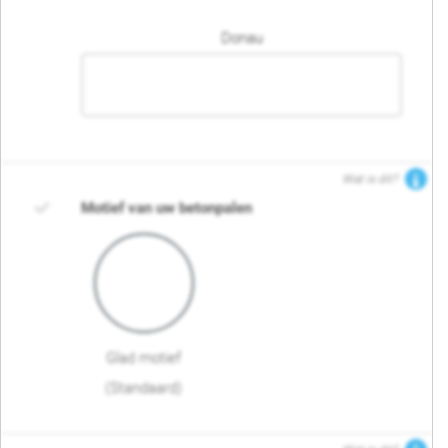
Donau
Wat is dit?
Motief van uw betonpalen
Glad motief
(Standaard)