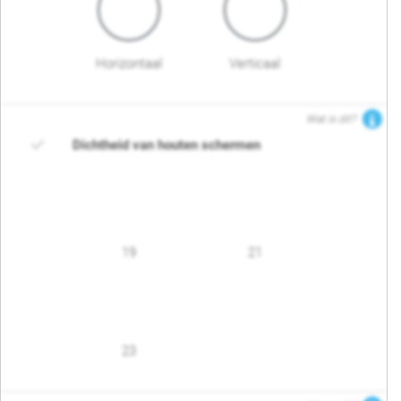
Horizontaal
Verticaal
Wat is dit?
Dichtheid van houten schermen
19
21
23