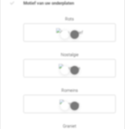
Motief van uw onderplaten
Rots
Nostalgie
Romeins
Graniet