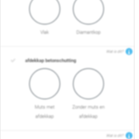
Vlak
Diamantkop
Wat is dit?
afdekkap betonschutting
Muts met
Zonder muts en
afdekkap
afdekkap
Wat is dit?