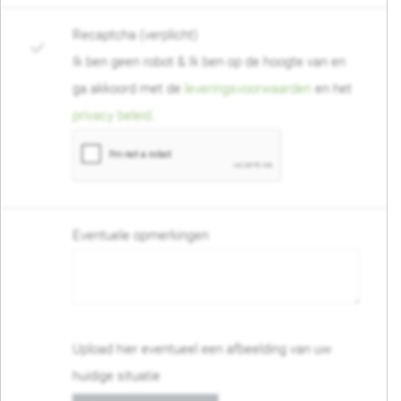
Recaptcha (verplicht)
Ik ben geen robot & Ik ben op de hoogte van en
ga akkoord met de
leveringsvoorwaarden
en het
privacy beleid
.
Eventuele opmerkingen
Upload hier eventueel een afbeelding van uw
huidige situatie