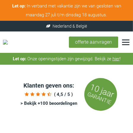
Let op:
In verband met vakantie zijn we van gesloten van
maandag 27 juli t/m dinsdag 18 augustus.
offerte aanvragen
Let op:
Onze openingstijden zijn gewijzigd. Bekijk ze
hier
!
Klanten geven ons:
10 jaar
GARANTIE
( 4,5 / 5 )
> Bekijk +100 beoordelingen