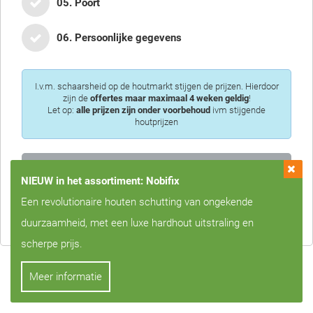
05. Poort
06. Persoonlijke gegevens
I.v.m. schaarsheid op de houtmarkt stijgen de prijzen. Hierdoor
zijn de
offertes maar maximaal 4 weken geldig
!
Let op:
alle prijzen zijn onder voorbehoud
ivm stijgende
houtprijzen
NIEUW in het assortiment: Nobifix
Privacy is voor ons erg belangrijk, we zullen uw gegevens nooit met
Een revolutionaire houten schutting van ongekende
derden delen!
duurzaamheid, met een luxe hardhout uitstraling en
scherpe prijs.
Meer informatie