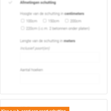
Afmetingen schutting
Hoogte van de schutting in
centimeters
100cm
150cm
200cm
220cm (i.c.m. 2 betonnen onder platen)
Lengte van de schutting in
meters
Inclusief poort(en)
Aantal hoeken
05. Poort