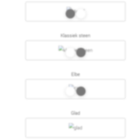
Klassiek steen
Elbe
Glad