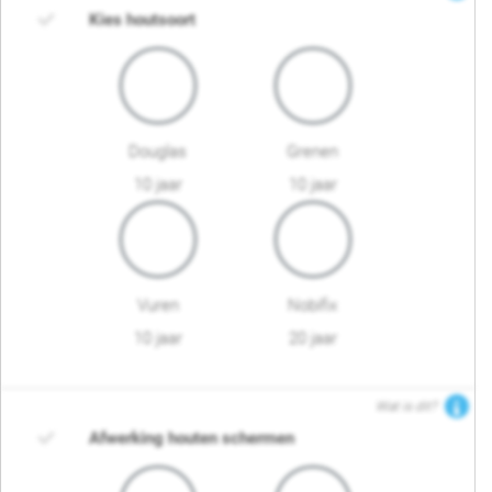
Kies houtsoort
Douglas
Grenen
10 jaar
10 jaar
Vuren
Nobifix
10 jaar
20 jaar
Wat is dit?
Afwerking houten schermen