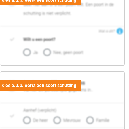
Geef hier aan of u een poort wilt. Een poort in de
schutting is niet verplicht.
Wat is dit?
Wilt u een poort?
Ja
Nee, geen poort
06. Persoonlijke gegevens
Vul hier uw persoonlijke gegevens in..
Aanhef (verplicht)
De heer
Mevrouw
Familie