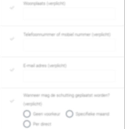
Woonplaats (verplicht)
Telefoonnummer of mobiel nummer (verplicht)
E-mail adres (verplicht)
Wanneer mag de schutting geplaatst worden?
(verplicht)
Geen voorkeur
Specifieke maand
Per direct