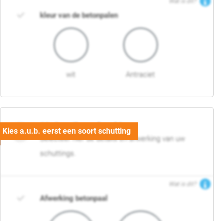
Wat is dit?
kleur van de betonpalen
wit
Antraciet
03. Detail en afwerking
Selecteer hier de details en afwerking van uw
schuttings.
Wat is dit?
Afwerking betonpaal