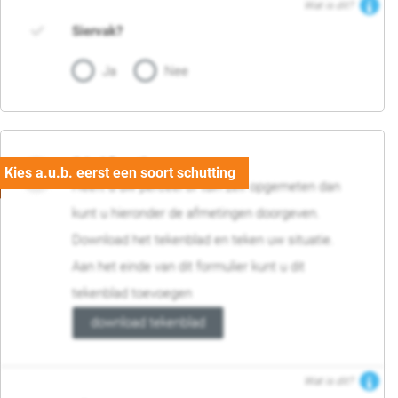
Wat is dit?
Siervak?
Ja
Nee
04. Afmetingen
Heeft u uw perceel of tuin zelf opgemeten dan
kunt u hieronder de afmetingen doorgeven.
Download het tekenblad en teken uw situatie.
Aan het einde van dit formulier kunt u dit
tekenblad toevoegen
download tekenblad
Wat is dit?