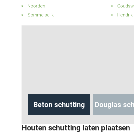
Noorden
Goudsw
Sommelsdijk
Hendrik
hutting
Beton schutting
Douglas sch
Houten schutting laten plaatsen