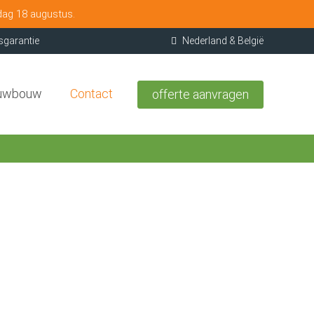
dag 18 augustus.
sgarantie
Nederland & België
uwbouw
Contact
offerte aanvragen