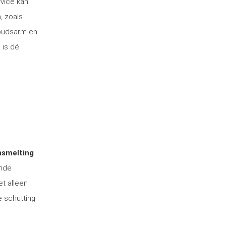
rvice kan
, zoals
houdsarm en
 is dé
nsmelting
ende
et alleen
e schutting