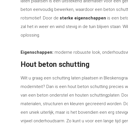
laten plaatsen is een uitstekend alternatief voor een 
beton eenvoudig bewerken, waardoor een beton schutti
rotsmotief. Door de
sterke eigenschappen
is een bet
zal het in weer en wind stevig in de tuin blijven staan. 
oplossing.
Eigenschappen:
moderne robuuste look, onderhoudsvri
Hout beton schutting
Wilt u graag een schutting laten plaatsen in Bleskensgraa
moderniteit? Dan is een hout beton schutting precies w
van een beton onderstel en houten schuttingplaten. Doo
materialen, structuren en kleuren gecreëerd worden. Doo
een uniek uiterlijk, maar is het bovendien een erg stev
vrijwel onderhoudsarm. Zo kunt u voor een lange tijd gen