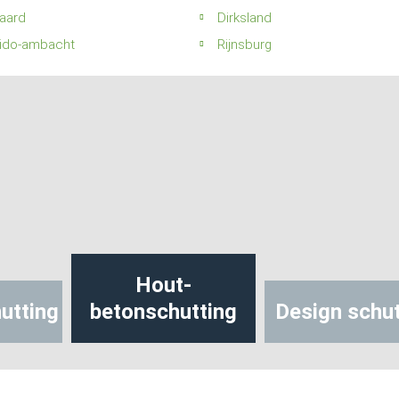
aard
Dirksland
-ido-ambacht
Rijnsburg
Hout-
utting
betonschutting
Design schut