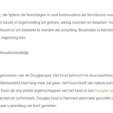
, die tijdens de feestdagen in veel huishoudens als kerstboom wo
 en bevat, in tegenstelling tot grenen, weinig noesten en kwasten. Vu
utsoort is om bewerkt te worden als schutting. Bovendien is het ho
 nagenoeg niet.
erhoudsvriendelijk.
t gewonnen van de Douglasspar. Het hout behoort tot duurzaamhei
nbehandeld heel lang mee zal gaan. Het hout heeft van nature een
. Door de erg sterke eigenschappen van het hout is een
Douglas sc
secten en schimmels. Douglas hout is hiermee uitermate geschikt
waar u jarenlang van kunt genieten.