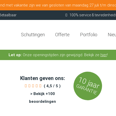
nd met vakantie zijn we van gesloten van maandag 27 juli t/m dins
Betaalbaar
100% service & tevredenheid
Schuttingen
Offerte
Portfolio
Nie
Let op:
Onze openingstijden zijn gewijzigd. Bekijk ze
hier
!
Klanten geven ons:
10 jaar
GARANTIE
( 4,5 / 5 )
> Bekijk +100
beoordelingen