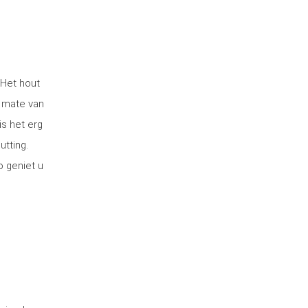
 Het hout
 mate van
is het erg
utting.
o geniet u