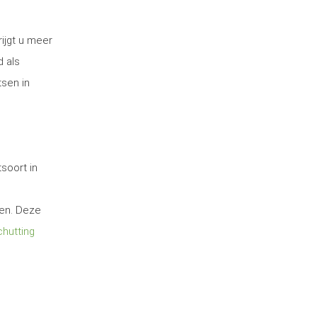
ijgt u meer
d als
tsen in
soort in
ten. Deze
hutting