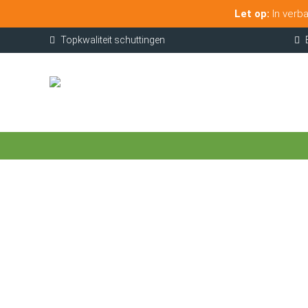
Let op:
In verba
Topkwaliteit schuttingen