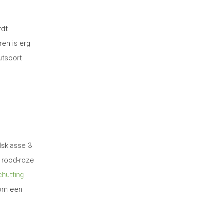
rdt
ren is erg
utsoort
dsklasse 3
 rood-roze
hutting
 om een