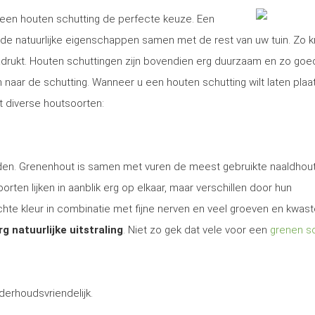
is een houten schutting de perfecte keuze. Een
e natuurlijke eigenschappen samen met de rest van uw tuin. Zo kr
nadrukt. Houten schuttingen zijn bovendien erg duurzaam en zo goe
aar de schutting. Wanneer u een houten schutting wilt laten plaa
it diverse houtsoorten:
 den. Grenenhout is samen met vuren de meest gebruikte naaldhout
rten lijken in aanblik erg op elkaar, maar verschillen door hun
te kleur in combinatie met fijne nerven en veel groeven en kwas
rg natuurlijke uitstraling
. Niet zo gek dat vele voor een
grenen sc
derhoudsvriendelijk.