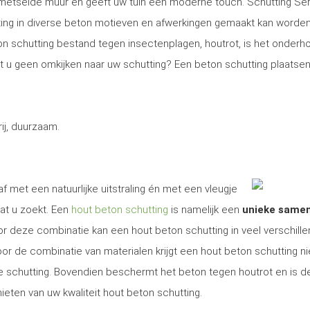
gemetselde muur en geeft uw tuin een moderne touch. Schutting Se
ng in diverse beton motieven en afwerkingen gemaakt kan worden
on schutting bestand tegen insectenplagen, houtrot, is het onder
Wilt u geen omkijken naar uw schutting? Een beton schutting plaatsen
j, duurzaam.
f met een natuurlijke uitstraling én met een vleugje
at u zoekt. Een
hout beton schutting
is namelijk een
unieke same
r deze combinatie kan een hout beton schutting in veel verschill
r de combinatie van materialen krijgt een hout beton schutting ni
ige schutting. Bovendien beschermt het beton tegen houtrot en is d
ieten van uw kwaliteit hout beton schutting.